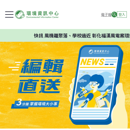
電子報
登入
快訊
風機離聚落、學校過近 彰化福漢風電案環