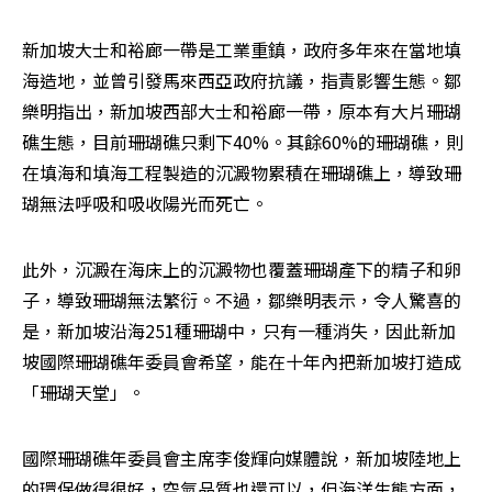
新加坡大士和裕廊一帶是工業重鎮，政府多年來在當地填
海造地，並曾引發馬來西亞政府抗議，指責影響生態。鄒
樂明指出，新加坡西部大士和裕廊一帶，原本有大片珊瑚
礁生態，目前珊瑚礁只剩下40%。其餘60%的珊瑚礁，則
在填海和填海工程製造的沉澱物累積在珊瑚礁上，導致珊
瑚無法呼吸和吸收陽光而死亡。
此外，沉澱在海床上的沉澱物也覆蓋珊瑚產下的精子和卵
子，導致珊瑚無法繁衍。不過，鄒樂明表示，令人驚喜的
是，新加坡沿海251種珊瑚中，只有一種消失，因此新加
坡國際珊瑚礁年委員會希望，能在十年內把新加坡打造成
「珊瑚天堂」。
國際珊瑚礁年委員會主席李俊輝向媒體說，新加坡陸地上
的環保做得很好，空氣品質也還可以，但海洋生態方面，