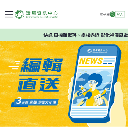
電子報
登入
快訊
風機離聚落、學校過近 彰化福漢風電