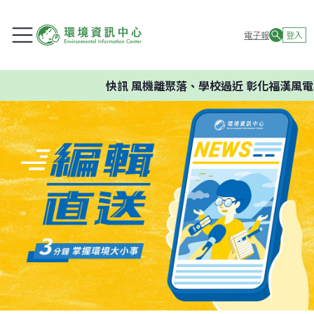
電子報
登入
快訊
風機離聚落、學校過近 彰化福漢風電