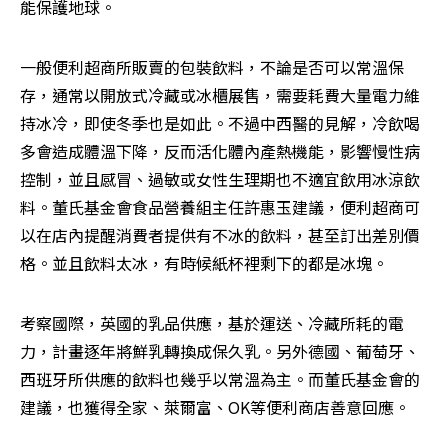
能保護地球。
一般便利超商所販賣的包裝飲料，不論是否可以常溫保
存，通常以開放式冷藏或冰櫃展售，需要耗費大量電力維
持冰冷，即使冬季也是如此。不過中西醫的見解，冷飲喝
多會造成體溫下降，反而活化體內產熱機能，影響慢性病
控制，並且感冒、過敏或女性生理期也不適宜飲用冰涼飲
料。董氏基金會食品營養組主任許惠玉建議，便利超商可
以在店內提醒消費者提供有不冰的飲料，甚至訂出差別價
格。並且飲料太冰，有時候紙杯裡剩下的都是冰塊。
考察國際，英國的乳品供應，基於運送、冷藏所耗的電
力，計畫逐年將鮮乳轉換成保久乳。另外德國、葡萄牙、
西班牙所供應的飲料也幾乎以常溫為主。而董氏基金會的
建議，也獲得全家、萊爾富、OK等便利商店善意回應。