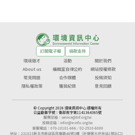
訂閱電子報
捐款支持
環境徵才
活動
關於我們
About us
編輯室自律公約
網站授權條款
常見問題
合作媒體
投稿須知
隱私權政策
獲獎紀錄
意見回饋
© Copyright 2026 環境資訊中心 版權所有
公益勸募字號：
衛部救字第1141364365號
服務信箱：
service@tnf.org.tw
投稿信箱：
infor@e-info.org.tw
客服電話：070-10101-666／02-2910-6000
地址：231023新北市新店區民權路48號3樓（近捷運大坪林站1號出口）