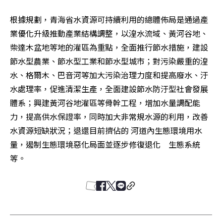
根據規劃，青海省水資源可持續利用的總體佈局是通過產
業優化升級推動產業結構調整，以湟水流域、黃河谷地、
柴達木盆地等地的灌區為重點，全面推行節水措施，建設
節水型農業、節水型工業和節水型城市；對污染嚴重的湟
水、格爾木、巴音河等加大污染治理力度和提高廢水、汙
水處理率，促進清潔生產，全面建設節水防汙型社會發展
體系；興建黃河谷地灌區等骨幹工程，增加水量調配能
力，提高供水保證率，同時加大非常規水源的利用，改善
水資源短缺狀況；退還目前擠佔的 河道內生態環境用水
量，遏制生態環境惡化局面並逐步修復退化　生態系統
等。