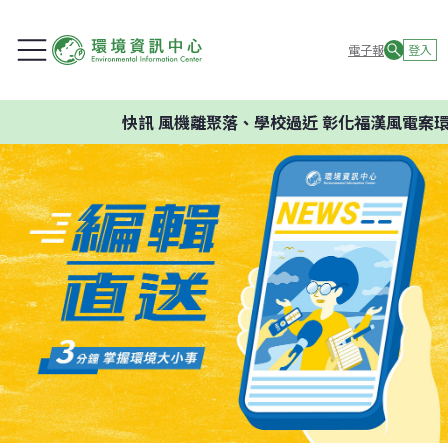
電子報
登入
快訊
風機離聚落、學校過近 彰化福漢風電案環