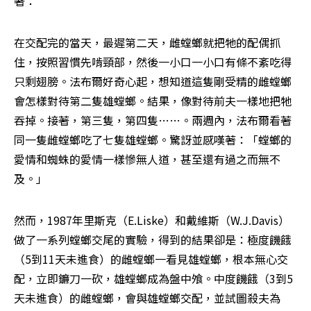
著：
在交配完的當天，最遲第二天，雌螳螂就把牠的配偶抓
住，按照習慣先啃頸部，然後一小口一小口有條不紊吃得
只剩翅膀。法布爾好奇心起，想知道這隻剛受精的雌螳螂
會怎樣對待第二隻雄螳螂。結果，像對待前夫一樣地把牠
吞掉。接著，第三隻，第四隻……。兩週內，法布爾看著
同一隻雌螳螂吃了七隻雄螳螂。驚訝並感嘆著：「螳螂的
愛情和蜘蛛的愛情一樣慘無人道，甚至還有過之而無不
及。」
然而，1987年里斯克（E.Liske）和戴維斯（W.J.Davis）
做了一系列螳螂交尾的實驗，得到的結果卻是：極度饑餓
（5到11天未進食）的雌螳螂一看見雄螳螂，根本無心交
配，立即鐮刀一砍，雄螳螂成為盤中飧。中度饑餓（3到5
天未進食）的雌螳螂，會與雄螳螂交配，並試圖殺夫為