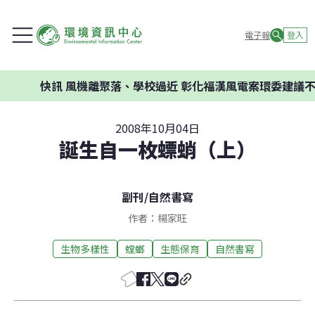
電子報
登入
快訊
風機離聚落、學校過近 彰化福漢風電案環委建議不應開
2008年10月04日
誕生自一枚螵蛸（上）
副刊
/
自然書寫
作者：楊家旺
生物多樣性
螳螂
生態保育
自然書寫