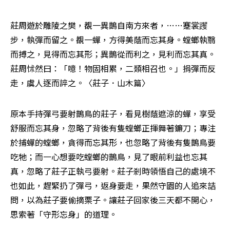
莊周遊於雕陵之樊，覩一異鵲自南方來者，……蹇裳躩
步，執彈而留之。覩一蟬，方得美蔭而忘其身。螳螂執翳
而搏之，見得而忘其形；異鵲從而利之，見利而忘其真。
莊周怵然曰：「噫！物固相累，二類相召也。」捐彈而反
走，虞人逐而誶之。〈莊子．山木篇〉
原本手持彈弓要射鵲鳥的莊子，看見樹蔭遮涼的蟬，享受
舒服而忘其身，忽略了背後有隻螳螂正揮舞著鐮刀；專注
於捕蟬的螳螂，貪得而忘其形，也忽略了背後有隻鵲鳥要
吃牠；而一心想要吃螳螂的鵲鳥，見了眼前利益也忘其
真，忽略了莊子正執弓要射。莊子剎時領悟自己的處境不
也如此，趕緊扔了彈弓，返身要走，果然守園的人追來詰
問，以為莊子要偷摘栗子。讓莊子回家後三天都不開心，
思索著「守形忘身」的道理。