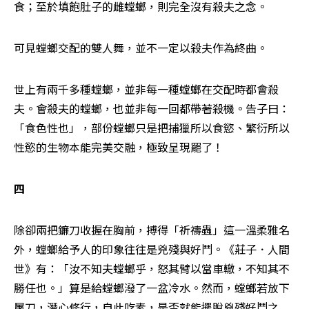
食；至於填飽肚子的雌螳螂，則完全沒有殺夫之念。
可見螳螂交配的雙人舞，並不一定以殺夫作為終曲。
世上有兩千多種螳螂，並非每一種螳螂在交配時都會殺
夫。會殺夫的螳螂，也並非每一回都帶著殺機。告子曰：
「食色性也」，部份螳螂只是把捕獵所以食慾、繁衍所以
性慾的生物本能完美交融，極致呈現罷了！
四
除卻兩把鐮刀收握在胸前，搏得「祈禱蟲」這一溫柔雅名
外，螳螂給予人的印象往往是兇殘與好鬥。《莊子．人間
世》有：「汝不知夫螳螂乎，怒其臂以當車轍，不知其不
勝任也。」算是給螳螂潑了一盆冷水。然而，螳螂若放下
屠刀，潛心修行，自此吃素，是否就能擺脫兇殘好鬥之