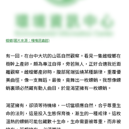
螳螂(圖片來源：嘎嘎昆蟲館)
有一回，在台中大坑的山區自然觀察。看見一隻雌螳螂在
樹幹上產卵，頗為專注自得，旁若無人，正好合適我近距
離觀察。雌螳螂產卵時，腹部尾端弧繞某種韻律，重覆優
美曲徑，像一支舞蹈。最後，竟舞出一枚螵蛸。我想像螵
蛸裏頭必然藏有動人曲目，於是渴望擁有一枚螵蛸。
渴望擁有，卻須等待機緣，一切當順應自然，合乎尊重生
命的法則，這是投入生態保育後，漸生的一種戒律。這枚
溫熱的螵蛸可能包藏數十生命，生命需要被尊重，而非被