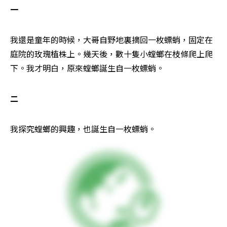
一
我還是童年的時候，大哥自野地裏摘回一枚螵蛸，固定在
庭院的玫瑰植株上。幾天後，數十隻小螳螂在枝條爬上爬
下。我才明白，原來螳螂誕生自一枚螵蛸。
二 
我探究螳螂的興趣，也誕生自一枚螵蛸。