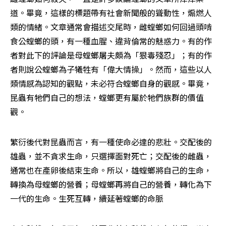
道。畢竟，這樣的標題帶有社會新聞般的聳動性，煽燃人
類的情緒。文章通常會描述交尾時，雌螳螂如何回過頭啃
食公螳螂的頭，有一種血腥、違背倫常的魅惑力。有的作
者對此下的評論是母螳螂屠夫頗為「狠毒殘忍」；有的作
者則說公螳螂為子犧牲有「偉大情操」。然而，這些以人
類情感為認知的觀點，未必符合螳螂自身的觀感。畢竟，
昆蟲有牠們自己的想法，螳螂更有屬於牠們族群的價值
觀。
繁衍後代對昆蟲而言，有一種使命必達的悲壯。交配後的
雄蟲，並不貪求生命，只選擇面對死亡；交配後的雌蟲，
通常也在產卵後結束生命。所以，雄螳螂將自己的生命，
轉換為母螳螂的營養；母螳螂再將自己的營養，轉化為下
一代的生命。生死互轉，續延著螳螂的命脈