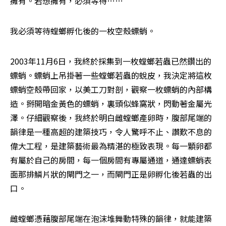
擁有。若想擁有，必須等待……
我必須等待螳螂孵化後的一枚空殼螵蛸。
2003年11月6日，我終於採集到一枚螳螂若蟲已然鑽出的
螵蛸。螵蛸上吊掛著一些螳螂若蟲的蛻皮，我決定將這枚
螵蛸空殼帶回家，以美工刀對剖，觀察一枚螵蛸的內部構
造。掰開暗金黃色的螵蛸，裏頭似蜂窩狀，閃動著金屬光
澤。仔細觀察後，我終於明白雌螳螂產卵時，腹部尾端的
韻律是一種高超的建築技巧，令人驚呼不止、讚歎不息的
偉大工程，是建築藝術最為精湛的極致表現。每一顆卵都
有屬於自己的房間，每一個房間有專屬通道，通達螵蛸表
面那排鱗片狀的閘門之一，而閘門正是卵孵化後若蟲的出
口。
雌螳螂憑藉腹部尾端在泡沫堆舞動特殊的韻律，就能建築