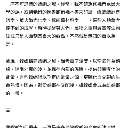
一座不可思議的螵蛸之城。經常，我不禁想修幾門昆蟲大
學的課，或到牠們的圖書館借幾本書來研讀：螳螂螵蛸建
築學、螢火蟲光化學、蠶紡織材料學……。這些人類至今
達不到的成就，時時提醒著人們，萬物之靈與最高等生物
往往只是人類刻意自大的觀點，不然就是無知的自以為
是。
據說，螳螂構建螵蛸之城，尚考量了溫度。以空氣作為絕
緣，隔阻外部的冷，並保存內部的溫暖，提供卵囊孵化的
能量。有些螵蛸得以孕育的能量之源，更轉化自父親的生
命熱情。因為，部份螳螂在交配後，雄螳螂會成為雌螳螂
的一餐。
三
雌螳螂如何殺夫，一直是許多談論螳螂的文章所津津樂