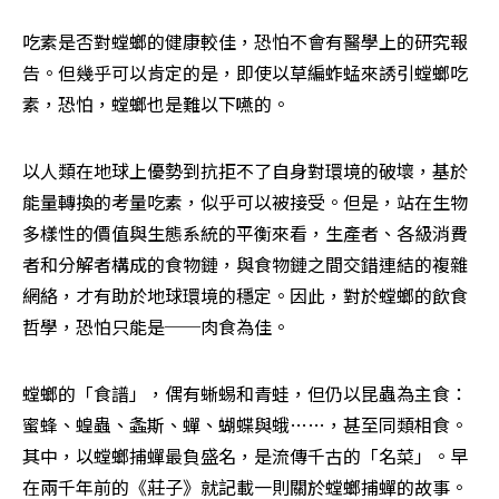
吃素是否對螳螂的健康較佳，恐怕不會有醫學上的研究報
告。但幾乎可以肯定的是，即使以草編蚱蜢來誘引螳螂吃
素，恐怕，螳螂也是難以下嚥的。
以人類在地球上優勢到抗拒不了自身對環境的破壞，基於
能量轉換的考量吃素，似乎可以被接受。但是，站在生物
多樣性的價值與生態系統的平衡來看，生產者、各級消費
者和分解者構成的食物鏈，與食物鏈之間交錯連結的複雜
網絡，才有助於地球環境的穩定。因此，對於螳螂的飲食
哲學，恐怕只能是──肉食為佳。
螳螂的「食譜」，偶有蜥蜴和青蛙，但仍以昆蟲為主食：
蜜蜂、蝗蟲、螽斯、蟬、蝴蝶與蛾……，甚至同類相食。
其中，以螳螂捕蟬最負盛名，是流傳千古的「名菜」。早
在兩千年前的《莊子》就記載一則關於螳螂捕蟬的故事。