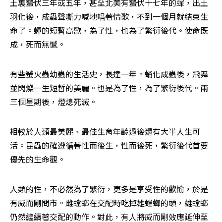
土裏蟄伏三年或五年，甚至北美有蟄伏十七年的蟬，出土
羽化後，成蟲聲嘶力喊地唱著情歌，不到一個月就結束生
命了。蟬的短暫高歌，為了性，也為了繁衍後代。使命既
成，死而無憾。
有些螢火蟲幼蟲的生活史，長達一年。蛹化成蟲後，飛舞
並閃爍一生短暫的美麗。也是為了性，為了繁衍後代。兩
三個星期後，燈熄死滅。
相較於人類最美麗、最佳生育年齡過後還有大半人生可
活。昆蟲的確遵循著性而後生，性而後死，繁衍後代首要
優先的生命觀。
人類的性，不必然為了繁衍，更多是享受性的歡愉，於是
有威而剛問市。雌螳螂在交配時吃掉雄螳螂的頭，雄螳螂
仍然繼續著交配的動作。對此，有人將威而剛效應延伸至