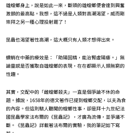
雄螳螂身上，說是如此一來，斷頭的雄螳螂便會達到興奮
激顫的最高點。我想，這不過是人類對高潮渴望，威而剛
崇拜之另一種心理投射罷了！
昆蟲也渴望著性高潮，這大概只有人類才想得出來。
螵蛸在中藥的療效是：「助陽固精，能治腎虛陽痿。」無
論靈感是否獲取自雄螳螂的表現，在在都顯示人類無窮的
性趣。
其實，交配中的「雌螳螂殺夫」一直是個爭論不休的命
題。據說，1658年的德文著作已提到螳螂交配，以夫為食
的內容。但這則駭人聽聞的螳螂性事，卻是拜十九世紀法
國昆蟲學家法布爾的《昆蟲記》，才廣為流傳，並爭議不
斷。《昆蟲記》詳載著法布爾的實驗，我的筆記如下寫