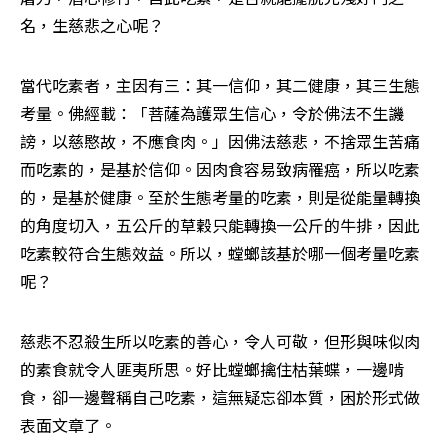
名，生慈悲之心呢？
當代吃素者，主因有三：其一信仰，其二健康，其三生態
考量。佛經載：「菩薩為護眾生信心，令於佛法不生譏
謗，以慈愍故，不應食肉。」因佛法慈悲，不捨眾生苦痛
而吃素的，是基於信仰。因肉食容易致病罹癌，所以吃素
的，是基於健康。至於生態考量的吃素，則是從能量轉換
的角度切入，五公斤的草穀只能轉換一公斤的牛排，因此
吃素較符合生態效益。所以，螳螂該基於哪一個考量吃素
呢？
慈悲不忍殺生所以吃素的善心，令人可敬，但形與味似肉
的素食就令人匪夷所思。好比螳螂擒住枯葉蝶，一邊啃
食，卻一邊聲稱自己吃素，這無疑忘卻本質，困於形式做
表面文章了。