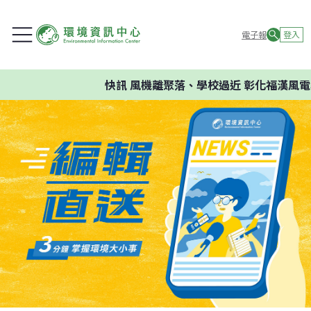
電子報
登入
快訊
風機離聚落、學校過近 彰化福漢風電