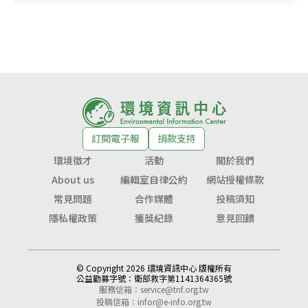
訂閱電子報
捐款支持
環境徵才
活動
關於我們
About us
編輯室自律公約
網站授權條款
常見問題
合作媒體
投稿須知
隱私權政策
獲獎紀錄
意見回饋
© Copyright 2026 環境資訊中心 版權所有
公益勸募字號：
衛部救字第1141364365號
服務信箱：
service@tnf.org.tw
投稿信箱：
infor@e-info.org.tw