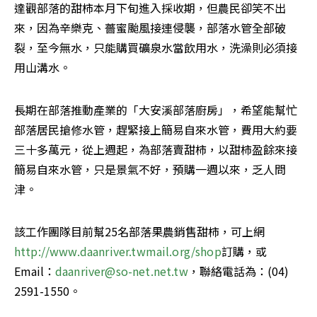
達觀部落的甜柿本月下旬進入採收期，但農民卻笑不出
來，因為辛樂克、薔蜜颱風接連侵襲，部落水管全部破
裂，至今無水，只能購買礦泉水當飲用水，洗澡則必須接
用山溝水。 
長期在部落推動產業的「大安溪部落廚房」，希望能幫忙
部落居民搶修水管，趕緊接上簡易自來水管，費用大約要
三十多萬元，從上週起，為部落賣甜柿，以甜柿盈餘來接
簡易自來水管，只是景氣不好，預購一週以來，乏人問
津。 
該工作團隊目前幫25名部落果農銷售甜柿，可上網
http://www.daanriver.twmail.org/shop
訂購，或
Email：
daanriver@so-net.net.tw
，聯絡電話為：(04) 
2591-1550。 
