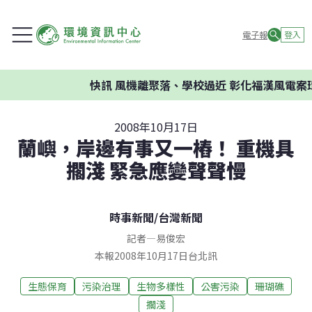
電子報
登入
快訊
風機離聚落、學校過近 彰化福漢風電案環委
2008年10月17日
蘭嶼，岸邊有事又一樁！ 重機具
擱淺 緊急應變聲聲慢
時事新聞
/
台灣新聞
記者
—
易俊宏
本報2008年10月17日台北訊
生態保育
污染治理
生物多樣性
公害污染
珊瑚礁
擱淺