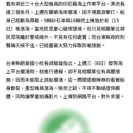
載有將近三十台大型機具的印尼籍海上作業平台，漂流長
達三個多月，上週在蘭嶼海岸擱淺，因不堪風浪擊打，船
身已經斷為兩截，9輛砂石車與16輛挖土機皆於前（15
日）晚落海。當地民眾憂心破壞環境，但只見相關單位將
民眾隔離於警戒線外，不見有任何處置；而台東縣政府則
聲稱天候不佳，已經盡最大努力採取防範措施。
台東縣朗島國小校長胡龍雄指出，上週三（8日）發現海
上平台擱淺時，就進行通報，卻不見相關單位有具體措
施，因而未能阻止該船擱淺，這一周間還眼睜睜的看著船
身斷裂、重型機具落海。無奈之餘，不得不聯絡環保團
體、同時讓學童拍攝影片，上傳到網路平台，對外求援。