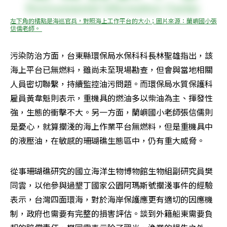
左下角的橘點是海巡官兵，對照海上工作平台的大小；圖片來源：蘭嶼國小張
信儒老師。 
污染防治方面，台東縣環保局水保科科長林聖雄指出，該
海上平台已無燃料，雖尚未至現場勘查，但會與當地相關
人員密切聯繫，持續監控油污問題。而環保局水質保護科
雇員黃韋魁則表示，重機具的燃油多以柴油為主、揮發性
強，生態的衝擊不大。另一方面，蘭嶼國小老師張信儒則
是憂心，就算擱淺的海上作業平台無燃料，但是重機具中
的液壓油，在敏感的珊瑚礁生態區中，仍有重大威脅。
從事珊瑚礁研究的國立海洋生物博物館生物組副研究員樊
同雲，以他參與過墾丁國家公園阿瑪斯號擱淺事件的經驗
表示，台灣四面環海，對於海岸保護應更有適切的因應機
制，政府也需要有完整的損害評估。談到外籍船東需要負