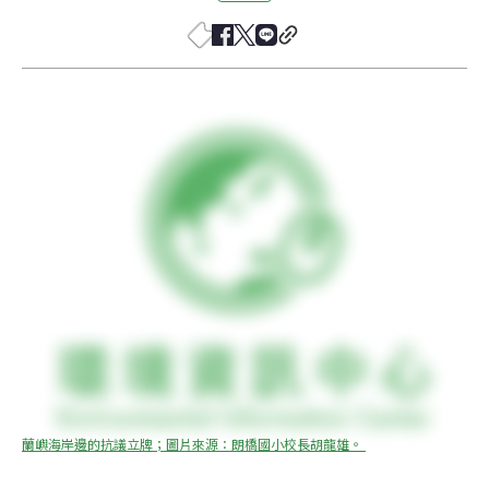
蘭嶼海岸邊的抗議立牌；圖片來源：朗橋國小校長胡龍雄。 