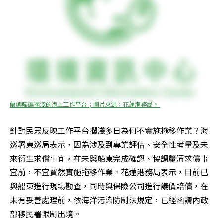
蘭嶼觸礁擱淺的海上工作平台；圖片來源：花蓮港務局。 
針對民眾反映工作平台擱淺多日為何不實施拖移作業？海
巡署東巡局表示，因為涉及到專業評估、安全性考量及未
來衍生求償事宜，在未與船東完成確認、協調釐清求償事
宜前，不宜貿然實施拖移作業。花蓮港務局表示，目前已
與船東進行現場勘查，同時與保險公司進行議價賠償，在
未有妥善處理前，依海洋污染防制法規定，已經函請內政
部移民署限制出境。