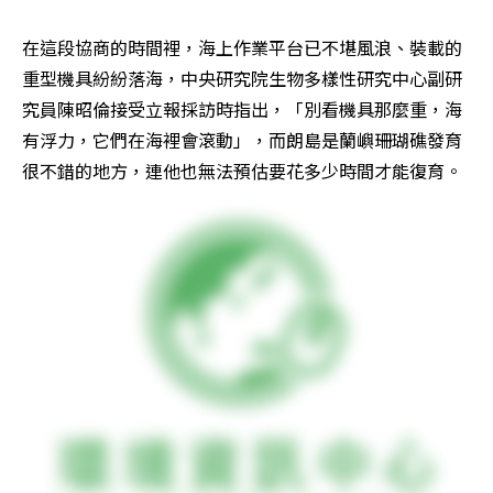
在這段協商的時間裡，海上作業平台已不堪風浪、裝載的
重型機具紛紛落海，中央研究院生物多樣性研究中心副研
究員陳昭倫接受立報採訪時指出，「別看機具那麼重，海
有浮力，它們在海裡會滾動」，而朗島是蘭嶼珊瑚礁發育
很不錯的地方，連他也無法預估要花多少時間才能復育。