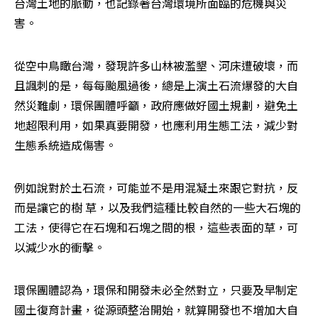
台灣土地的脈動，也記錄著台灣環境所面臨的危機與災
害。
從空中鳥瞰台灣，發現許多山林被濫墾、河床遭破壞，而
且諷刺的是，每每颱風過後，總是上演土石流爆發的大自
然災難劇，環保團體呼籲，政府應做好國土規劃，避免土
地超限利用，如果真要開發，也應利用生態工法，減少對
生態系統造成傷害。
例如說對於土石流，可能並不是用混凝土來跟它對抗，反
而是讓它的樹 草，以及我們這種比較自然的一些大石塊的
工法，使得它在石塊和石塊之間的根，這些表面的草，可
以減少水的衝擊。
環保團體認為，環保和開發未必全然對立，只要及早制定
國土復育計畫，從源頭整治開始，就算開發也不增加大自