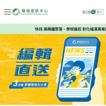
電子報
登入
快訊
風機離聚落、學校過近 彰化福漢風電