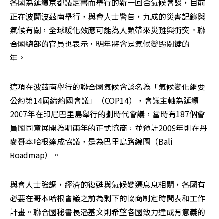
各國為延續京都議定書而舉行的新一回合氣候會談，目前
正在波蘭波茲南舉行，與會人士警告，九成的災害記錄與
氣候有關，全球暖化效應可能為人類帶來災難與衝突。聯
合國總部的官員也表示，明年將會是氣候變遷關鍵的一
年。
這項在波茲南舉行的聯合國氣候會談名為「氣候變化綱要
公約第14屆締約國會議」（COP14），會議主軸為延續
2007年在印尼巴里島舉行的劃時代會議，當時有187個會
員國同意展開為期兩年的正式協商，並預計2009年則在丹
麥哥本哈根達成協議，是為巴里島路線圖（Bali 
Roadmap）。
與會人士強調，經濟的復甦與氣候變遷息息相關，各國有
必要在哥本哈根會議之前為剩下的協商制定時間表和工作
計畫。聯合國秘書長潘基文則希望各國致力達成有意義的