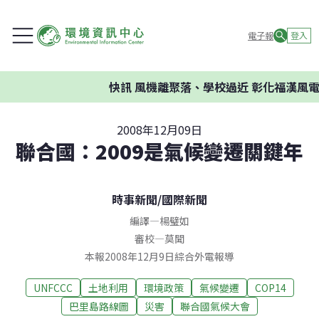
電子報
登入
快訊
風機離聚落、學校過近 彰化福漢風電
2008年12月09日
聯合國：2009是氣候變遷關鍵年
時事新聞
/
國際新聞
編譯
—
楊璧如
審校
—
莫聞
本報2008年12月9日綜合外電報導
UNFCCC
土地利用
環境政策
氣候變遷
COP14
巴里島路線圖
災害
聯合國氣候大會