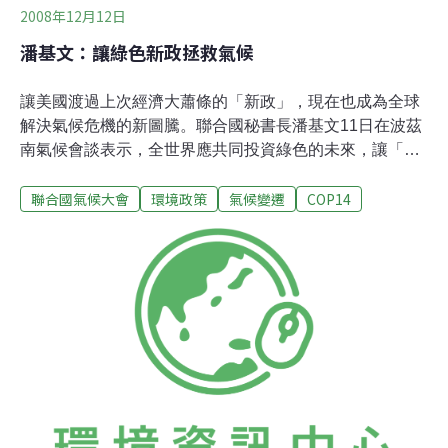
2008年12月12日
潘基文：讓綠色新政拯救氣候
讓美國渡過上次經濟大蕭條的「新政」，現在也成為全球
解決氣候危機的新圖騰。聯合國秘書長潘基文11日在波茲
南氣候會談表示，全世界應共同投資綠色的未來，讓「綠
色新政(Green New Deal)」能夠成功，並同時解救全球凋
聯合國氣候大會
環境政策
氣候變遷
COP14
敝的經濟及暖化的危機(影像、文稿)。潘基文在波茲南氣
候會談部長級會議開幕式上，對全球189國上百位部長級
以上官員發表演說，尋求各國持續支持對抗暖化的協議。
他特別希望此刻在比利時布魯塞爾集會討論減量目標的歐
盟諸國，以及已宣誓綠色復甦計劃的美國待位總統歐巴
馬，能負起領導者的責任，「我們絕對不能在低碳未來的
承諾上退縮。」