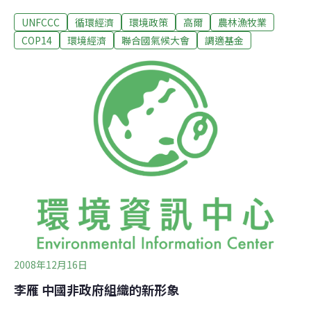
在2009年底於哥本哈根取得共識。 與會談判者同意京都議
UNFCCC
循環經濟
環境政策
高爾
農林漁牧業
定書氣候調適基金的董事會將擁有法律上的權力，得准許
開發中國家直接取得約6,000萬美元的基金，協助它們適應
COP14
環境經濟
聯合國氣候大會
調適基金
全球暖化所帶來的影響。不過，到目前為止，氣候調適基
金董事會仍未獲授權，無法同意或簽署類似合約，因此無
法正式營運。 氣候調適基金的資金來自自發性捐款，以及
京都議定書「清潔發展機制」（CDM）收入的2%。CDM
允許接受議定書規範的工業國家藉由在開發中國家進行的
環保計畫投資，取得排放量限制的額度。但是各國對於是
否同意以透過對京都議定書之另兩項機制（共同減量和氣
體排放交易）徵稅來提高氣候適應基金規模的作法，無法
取得共識。 慶幸的是，在全球環境基金（Global
Environment F
2008年12月16日
李雁 中國非政府組織的新形象