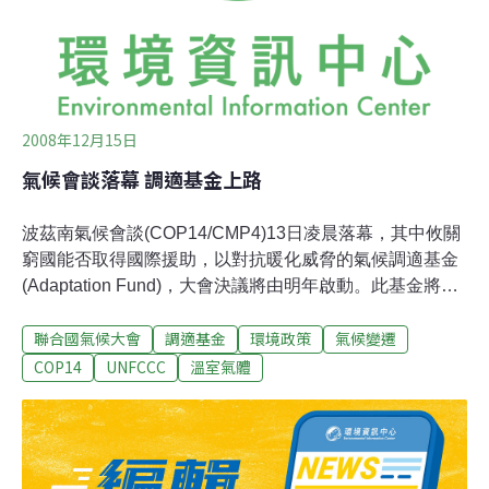
問題
2008年12月15日
氣候會談落幕 調適基金上路
波茲南氣候會談(COP14/CMP4)13日凌晨落幕，其中攸關
窮國能否取得國際援助，以對抗暖化威脅的氣候調適基金
(Adaptation Fund)，大會決議將由明年啟動。此基金將會
用來援助遭受氣候變遷損害的《京都議定書》締約國，並
聯合國氣候大會
調適基金
環境政策
氣候變遷
將由已開發國家及開發中國家共組的代表會中，以投票方
式決定是否加以援助(Decision-/CMP.4)。
COP14
UNFCCC
溫室氣體