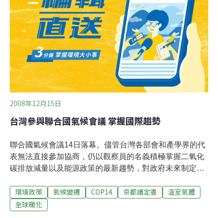
2008年12月15日
台灣參與聯合國氣候會議 掌握國際趨勢
聯合國氣候會議14日落幕。儘管台灣各部會和產學界的代
表無法直接參加協商，仍以觀察員的名義積極掌握二氧化
碳排放減量以及能源政策的最新趨勢，對政府未來制定能
源相關法案將有相當大的助益。聯合國氣候變化綱要公約
環境政策
氣候變遷
COP14
京都議定書
溫室氣體
第14次締約國大會暨「京都議定書（Kyoto Protocol）」
第4次締約國會議，1日起在波蘭的波茲南（Poznan）盛
全球暖化
大舉行，共有來自190多國的8000名代表參加。歷經兩週