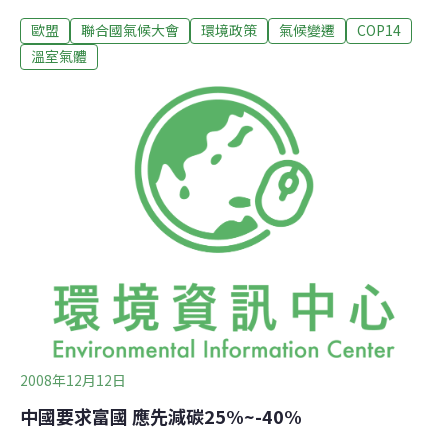
減量典範的要求(視訊)。歐盟的決定，短暫振奮了波茲南
歐盟
聯合國氣候大會
環境政策
氣候變遷
COP14
氣候會談的代表。負責氣候談判歐盟官員舉行記者會表
示，歐盟已經樹立一個新的減碳典範，並也會視明年哥本
溫室氣體
哈根氣候會談 (COP15)的結果，朝減量30%的目標努力。
歐盟也希望，發展中國家聯盟(G77)也應開始作出減量承
諾，至少可以開始規劃減量計畫，一同加入全球抗暖的行
列。聯合國氣候變化綱要公約(UNFCCC)執行秘書德布爾
(Yvo de Boer)，在聽到歐盟的好消息後也立刻發表聲明，
指出歐盟的決定正代表著，在通往哥本哈根協議前的任何
阻礙，都是可以克服的。他認為這項極具野心的減量計
畫，將代表全歐洲將沿著綠色的方向復甦經濟，並將有助
全球在2009年哥本哈根氣候會談時，達成一個有力的、有
2008年12月12日
中國要求富國 應先減碳25%~-40%