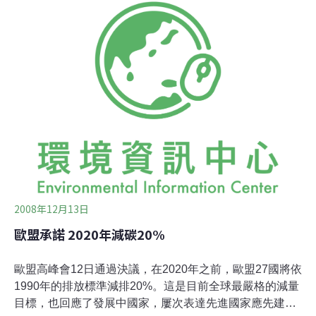
的馬拉松會議後，與會各國仍無法就已開發國家補助發展
中國家的金額達成共識，大會在缺乏具體成果後落幕，讓
不少環保團體感到失望。不過，就在會議進行的同時，歐
洲聯盟27國領袖正好在高峰會上，針對2020年前相對於
1990年減少20%的排放量、再生能源佔總能源消耗量的比
例提升到20%、以及能源消耗減少20%的實踐計畫達成具
體的共識。而且，就在大會結束的前一刻，美國前副總統
高爾（Al Gore）在一場慷慨激昂的演講上，警告溫室效
2008年12月13日
歐盟承諾 2020年減碳20%
歐盟高峰會12日通過決議，在2020年之前，歐盟27國將依
1990年的排放標準減排20%。這是目前全球最嚴格的減量
目標，也回應了發展中國家，屢次表達先進國家應先建立