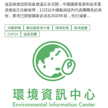
波茲南會談部長級會議正在召開，中國國家發展和改革委
員會副主任解振華，11日以中國氣候談判代表團團長的身
份，要求已開發國家必須在2020年前，先行減量
25%-40%。他在會議上呼籲各國重視氣候議題，並依照去
中國新聞
聯合國氣候大會
環境政策
氣候變遷
年峇里路線圖的規劃，在明年哥本哈根氣候會談(COP15)
時達成新的氣候協議。中國這幾年在氣候議題上的立場，
COP14
溫室氣體
都是要求已開發國家先立下減量目標，發展中國家則在已
開發國家協助下，採取調適及減緩策略。不過今年由於美
國政權正在轉移，歐盟同步在布魯塞爾的集會也還沒有進
展，使得包括日本、澳洲、加拿大、俄羅斯等列在《京都
議定書》裏有減量目標的國家，並不願意在今年就立下減
量承諾，也使得已開發國家與開發中國家的互信面臨挑
戰。另一方面，中國也表明反對部份國家擬依據《京都議
定書》第九條，讓所有的《氣候變化綱要公約》的簽約國
家，在下一階段都必須立下減量目標。解振華在大會報告
中國立場時，以「任何偏離、違背或重新解釋