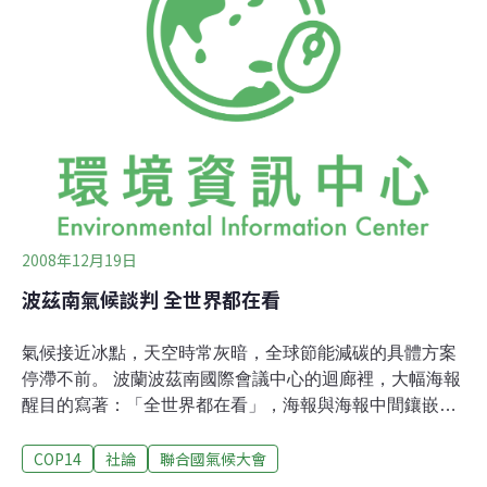
期，各方正如火如荼地準備更新下一個十年的生物多樣性
目標；並與2015年通過的巴黎氣候協定、永續發展目標
（SDGs）等進行整合。筆者以總部設於美國華府的國際
非營利環境組織The Nature Conservancy代表團成員身分
出席，本文將簡介本次談判重點項
2008年12月19日
波茲南氣候談判 全世界都在看
氣候接近冰點，天空時常灰暗，全球節能減碳的具體方案
停滯不前。 波蘭波茲南國際會議中心的迴廊裡，大幅海報
醒目的寫著：「全世界都在看」，海報與海報中間鑲嵌著
來自於全球各國孩童的創意畫作，一幅接著一幅，強烈傳
COP14
社論
聯合國氣候大會
遞出全球暖化與極端氣候的警訊。展覽大廳右邊第一棚，
氣候行動網絡(CAN)每晚六點鐘定時宣布，「當日化石獎