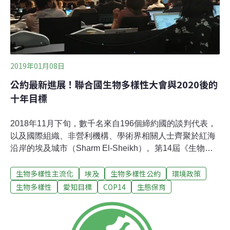
2019年01月08日
公約最新進展！聯合國生物多樣性大會與2020後的
十年目標
2018年11月下旬，數千名來自196個締約國的談判代表，
以及國際組織、非營利機構、學術界相關人士齊聚於紅海
沿岸的埃及城市（Sharm El-Sheikh）。第14屆《生物多
樣性公約》締約方大會（Convention on Biological
生物多樣性主流化
埃及
生物多樣性公約
環境政策
Diversity COP14，簡稱CBD COP14）在此召開，埃及總
統el-Sisi親自蒞臨開幕式致詞。相較於舉世矚目的氣候變
生物多樣性
愛知目標
COP14
生態保育
遷綱要公約締約方大會（UNFCCC COP），CBD COP的
媒體曝光率低了許多。然而現在正是這份公約的關鍵時
期­：2010年在日本訂定的十年愛知目標即將在2020年到