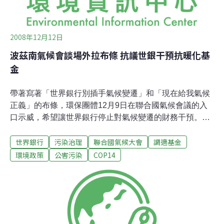
2008年12月12日
波茲南氣候會談場外拉布條 抗議世銀干預抗暖化基
金
帶著寫著「世界銀行別插手氣候變遷」和「現在給我氣候
正義」的布條，環保團體12月9日在聯合國氣候會議的入
口示威，希望讓世界銀行停止對氣候變遷的財務干預。12
月9日一共有142個非政府組織發表了一個聯合聲明拒絕世
世界銀行
污染治理
聯合國氣候大會
調適基金
界銀行所扮演的角色。美國地球之友的國際財務募款員奧
倫斯汀(Karen Orenstein)表示：「世界銀行在解決氣候變
環境政策
公害污染
COP14
遷危機上，不是個可信任的機構。它的氣候投資基金有不
可挽救的謬誤，應該要立即停止其運作。」「發展中國家
亟需要數十億的援助，以應對因為氣候變遷而造成越來越
頻繁的暴風、乾旱、飢荒和水災，同時也需要這筆資金建
立低碳經濟。但是這些基金卻必須由聯合國氣候大會所控