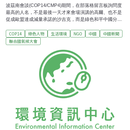
波茲南會談(COP14/CMP4)期間，在部落格留言板詢問度
最高的人名，不是最後一天才來會場演講的高爾、也不是
促成歐盟達成減量承諾的沙吉克，而是綠色和平中國分部
氣候與能源項目主任：李雁。 來自中國的她，不但協助從
COP14
綠色人物
生活環境
NGO
中國
中國新聞
中國來的志工，跟著綠色和平的運動者，衝進波蘭的煤礦
場貼標語抗議。她也在氣候會談的國際記者會上，以中國
聯合國氣候大會
非政府組織的身分，表明要求已開發國家應立即承諾減量
的立場。