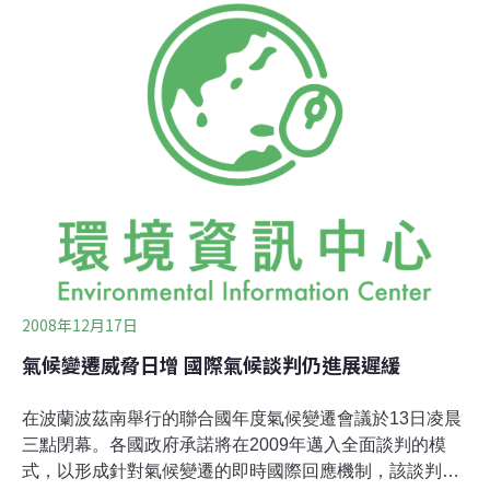
(Fossil of the day)」，頒給節能減碳最差的國家，一開始
就由地主國波蘭獲勝，接著美國、加拿大、澳洲、法國、
日本等相繼奪標，就連印象中的環保大國德國，也因為梅
克爾總理對於電力工業在碳市場交易的退讓，而榜上有
名。競賽尚未結束，截至目前為止，預期加拿大將不負眾
望，比京都議定書1990年排放基準減5%的目標，還高於
1990年基準的30%而獲得最後的冠冕。 與會190國代表團
辦公室，依其排放實力，分別坐落於不同區域，排放關鍵
國家按英文字母排列，澳洲、加拿大、中國、德國、日
本、挪威、南
2008年12月17日
氣候變遷威脅日增 國際氣候談判仍進展遲緩
在波蘭波茲南舉行的聯合國年度氣候變遷會議於13日凌晨
三點閉幕。各國政府承諾將在2009年邁入全面談判的模
式，以形成針對氣候變遷的即時國際回應機制，該談判將