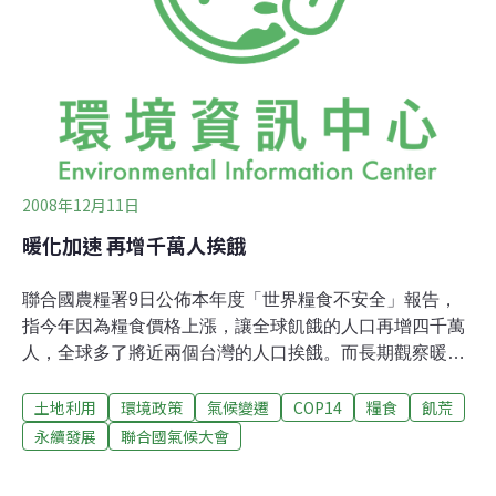
制的財務機制才能動用。」奧倫斯汀表示。調適基金於
2007年12月的巴里島會談成立，理論上這個由工業國家提
供的數十億基金應該用來幫助開發最少的國家，用以應對
氣候變遷可能帶來的災害和建立低碳經濟。這些國家希望
可以直接由這筆基金得
2008年12月11日
暖化加速 再增千萬人挨餓
聯合國農糧署9日公佈本年度「世界糧食不安全」報告，
指今年因為糧食價格上漲，讓全球飢餓的人口再增四千萬
人，全球多了將近兩個台灣的人口挨餓。而長期觀察暖化
及糧荒的學者馬丁十日則警告，如果各國未能積極限制二
土地利用
環境政策
氣候變遷
COP14
糧食
飢荒
氧化碳排放，到2020年將會再增加四千萬飢餓人口，到時
全球將有十億人，每天都處在飢餓的狀態。 曾擔任聯合國
永續發展
聯合國氣候大會
氣候變遷專家小組第二工作組(IPCC WGII) 主席、目前在
倫敦帝國學院任教的馬丁博士(Martin Parry)，10日在波蘭