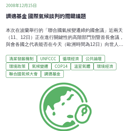
2008年12月15日
調適基金 國際氣候談判的關鍵議題
本次在波蘭舉行的「聯合國氣候變遷締約國會議」近兩天
（11、12日）正在進行關鍵性的高階部門別暨首長會議，
與會各國之代表能否在今天（歐洲時間為12日）向世人公
布達成新減量共識的好消息，著實令人期待。(編按)不過
清潔發展機制
UNFCCC
循環經濟
公共論壇
除了「減量」這項核心議題之外，本次的氣候會議還有另
外兩個議題也值得吾人關注。第一，去年峇里會議中成立
環境政策
氣候變遷
COP14
溫室氣體
環境經濟
的調適基金（Adaptation Fund），即由工業先進國家提供
聯合國氣候大會
調適基金
資金已幫助發展中或落後國家因應氣候變遷可能帶來的災
害和推動這些國家走向低碳經濟，目前正在關於可否由這
些國家的政府直接取得，或是應先通過評鑑機制始能取得
的問題上展開辯論。這個爭議最後將由高階部門別暨首長
會議的談判結果來決定，但如情況讓受援助國感到不滿，
新減量共識恐怕便難以達成，或是即便達成，能發揮的作
用也有限。第二，是關於碳補捉（Carbon Capture）與碳
儲存（Storage）是否應被列入清潔發展機制（CDM）的