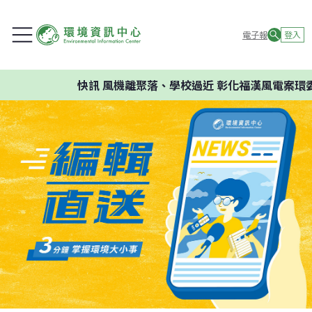
電子報
登入
快訊
風機離聚落、學校過近 彰化福漢風電案環委