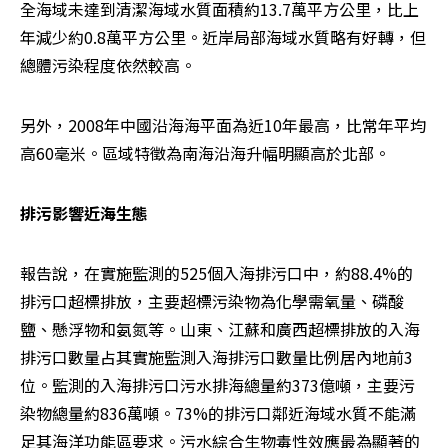
全海域未達到清潔海域水質面積約13.7萬平方公里，比上
年減少約0.8萬平方公里。近岸局部海域水質略有好轉，但
總體污染程度依然較高。
另外，2008年中國沿海海平面為近10年最高，比常年平均
高60毫米。區域特徵為南海沿海升幅明顯高於北部。
排污影響近海生態
報告說，在實施監測的525個入海排污口中，約88.4%的
排污口超標排放，主要超標污染物為化學需氧量、磷酸
鹽、懸浮物和氨氮等。山東、江蘇和廣西超標排放的入海
排污口數量占其實施監測入海排污口數量比例居內地前3
位。監測的入海排污口污水排海總量約373億噸，主要污
染物總量約836萬噸。73%的排污口鄰近海域水質不能滿
足其海洋功能區要求。污水綜合生物毒性效應最為顯著的