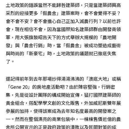
土地政策的錯誤當然不能歸咎建築師，只是當建築師興高
采烈的迎接更多「假農舍」建築案時，會不會覺得不妥？
會不會不安？會不會擔心自己正加入滅農行列？以前也許
會，現在相信不會，因為當國際知名建築師群由開發商領
軍，用大張旗鼓昭告天下的方式舉辦大規模的「農地開
發」與「農舍行銷」時，當「假農舍」被成功塑造成藝術
與時尚的「新豪宅」時，土地政策的議題就已徹底失焦
了。 
還記得前年到去年那場炒得湯湯沸沸的「澳底大地」或稱
「Gene 20」的房地產活動吧？由於陣容堅強，行銷密
集，先是從設計團隊的構成開始宣傳，猛打國際建築師的
黃金組合，搭配學學文創的文化販售，外加威尼斯雙年展
參展的加持，使得該案成為去年知名度最高的開發案之
一。然而在整個漂亮的商業包裝中，一棟棟售價近億的農
舍所公開宣示的正是政府政策的潰敗以及民間對策的成