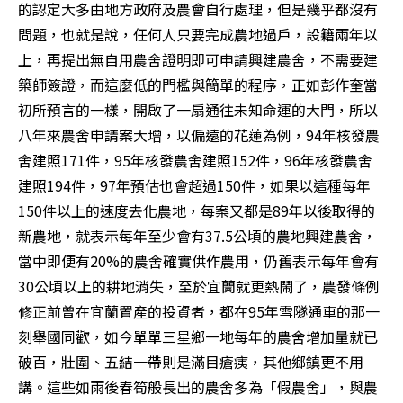
的認定大多由地方政府及農會自行處理，但是幾乎都沒有
問題，也就是說，任何人只要完成農地過戶，設籍兩年以
上，再提出無自用農舍證明即可申請興建農舍，不需要建
築師簽證，而這麼低的門檻與簡單的程序，正如彭作奎當
初所預言的一樣，開啟了一扇通往未知命運的大門，所以
八年來農舍申請案大增，以偏遠的花蓮為例，94年核發農
舍建照171件，95年核發農舍建照152件，96年核發農舍
建照194件，97年預估也會超過150件，如果以這種每年
150件以上的速度去化農地，每案又都是89年以後取得的
新農地，就表示每年至少會有37.5公頃的農地興建農舍，
當中即便有20%的農舍確實供作農用，仍舊表示每年會有
30公頃以上的耕地消失，至於宜蘭就更熱鬧了，農發條例
修正前曾在宜蘭置產的投資者，都在95年雪隧通車的那一
刻舉國同歡，如今單單三星鄉一地每年的農舍增加量就已
破百，壯圍、五結一帶則是滿目瘡痍，其他鄉鎮更不用
講。這些如雨後春筍般長出的農舍多為「假農舍」，與農