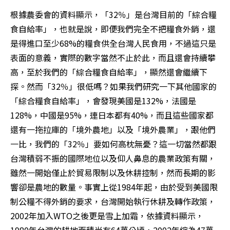
根據農委會的資料顯示，「32％」是台灣目前的「綜合糧
食自給率」，也就是說，即便我們完全不把糧食外銷，還
是得進口至少68%的糧食供全台灣人民食用，不過這只是
表面的意義，實際的數字當然不止於此，而且還會持續攀
高，至於我們的「綜合糧食自給率」，顯然還會繼續下
探。然而「32％」很低嗎？如果我們研究一下其他國家的
「綜合糧食自給率」，會發現美國是132%，法國是
128%，中國是95%，連日本都有40%，而且這些國家都
還有一拖拉庫的「境外農地」以及「境外農業」，跟他們
一比，我們的「32％」要如何高枕無憂？這一切當然都跟
台灣積弱不振的國際地位以及仰人鼻息的農業政策有關，
雖然一開始僅止於貿易限制以及休耕控制，然而長期的影
響卻是農地的數量。事實上從1984年起，由於受到美國限
制公糧不得外銷的要求，台灣開始執行休耕及轉作政策，
2002年加入WTO之後更是雪上加霜，依據資料顯示，