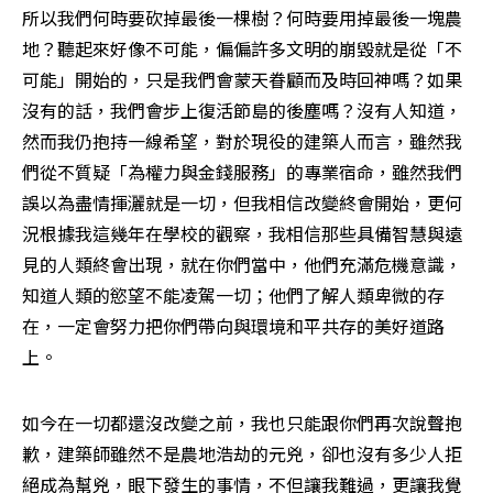
所以我們何時要砍掉最後一棵樹？何時要用掉最後一塊農
地？聽起來好像不可能，偏偏許多文明的崩毀就是從「不
可能」開始的，只是我們會蒙天眷顧而及時回神嗎？如果
沒有的話，我們會步上復活節島的後塵嗎？沒有人知道，
然而我仍抱持一線希望，對於現役的建築人而言，雖然我
們從不質疑「為權力與金錢服務」的專業宿命，雖然我們
誤以為盡情揮灑就是一切，但我相信改變終會開始，更何
況根據我這幾年在學校的觀察，我相信那些具備智慧與遠
見的人類終會出現，就在你們當中，他們充滿危機意識，
知道人類的慾望不能凌駕一切；他們了解人類卑微的存
在，一定會努力把你們帶向與環境和平共存的美好道路
上。 
如今在一切都還沒改變之前，我也只能跟你們再次說聲抱
歉，建築師雖然不是農地浩劫的元兇，卻也沒有多少人拒
絕成為幫兇，眼下發生的事情，不但讓我難過，更讓我覺