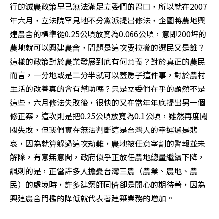
行的滅農政策早已無法滿足立委們的胃口，所以就在2007
年六月，立法院罕見地不分黨派提出修法，企圖將農地興
建農舍的標準從0.25公頃放寬為0.066公頃，意即200坪的
農地就可以興建農舍，問題是這次要拉攏的選民又是誰？
這樣的政策對於農業發展到底有何意義？對於真正的農民
而言，一分地或是二分半就可以蓋房子這件事，對於農村
生活的改善真的會有幫助嗎？只是立委們在乎的顯然不是
這些，六月修法失敗後，很快的又在當年年底提出另一個
修正案，這次則是把0.25公頃放寬為0.1公頃，雖然再度闖
關失敗，但我們實在無法判斷這是台灣人的幸運還是悲
哀，因為就算躲過這次劫難，農地被任意宰割的警報並未
解除，有意無意間，政府似乎正放任農地總量繼續下降，
諷刺的是，正當許多人擔憂台灣三農（農業、農地、農
民）的處境時，許多建築師同儕卻是開心的期待著，因為
興建農舍門檻的降低就代表著建築業務的增加。 