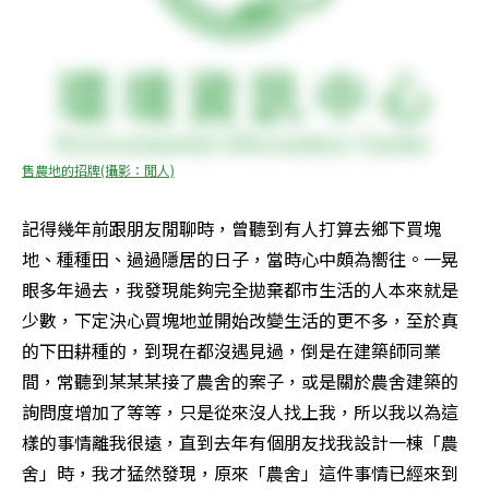
售農地的招牌(攝影：閒人)
記得幾年前跟朋友閒聊時，曾聽到有人打算去鄉下買塊
地、種種田、過過隱居的日子，當時心中頗為嚮往。一晃
眼多年過去，我發現能夠完全拋棄都市生活的人本來就是
少數，下定決心買塊地並開始改變生活的更不多，至於真
的下田耕種的，到現在都沒遇見過，倒是在建築師同業
間，常聽到某某某接了農舍的案子，或是關於農舍建築的
詢問度增加了等等，只是從來沒人找上我，所以我以為這
樣的事情離我很遠，直到去年有個朋友找我設計一棟「農
舍」時，我才猛然發現，原來「農舍」這件事情已經來到