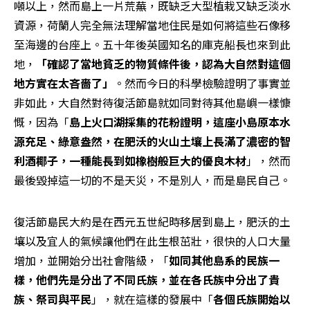
噸以上，然而島上一片荒蕪，既缺乏大型植栽又缺乏淡水
資源，荷蘭人完全無法理解當地住民是如何將這些石像移
至海邊的台座上。五十年後英國知名的庫克船長也來到此
地，
「確認了當地貧乏的物質條件後，認為大自然對這個
地方實在太吝嗇了」
。然而今日的科學檢驗證明了事實並
非如此，大自然對待復活節島就如同對待其他島嶼一樣慷
慨，因為「
島上火口湖採集的花粉證明，這座小島原本水
源充足、綠意盎然，在肥沃的火山土壤上長滿了濃密的智
利酒椰子，一種能長到如橡樹般巨大的優良木材
」，然而
最後毀掉這一切的不是天災，不是別人，而是島民自己。 
復活節島民大約是在西元五世紀時移居到島上，肥沃的土
壤以及宜人的氣候讓他們在此生根茁壯，很快的人口大量
增加，並開始分出社會階級，「
如同其他島系的民族一
樣，他們先是分出了不同氏族，並在各氏族中分出了貴
族、祭司與平民
」，就在這樣的發展中「
各個氏族開始以