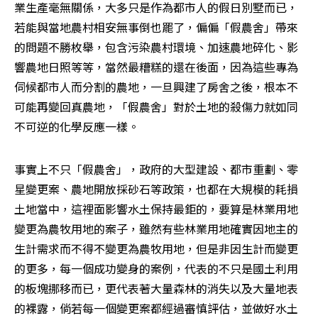
業生產毫無關係，大多只是作為都市人的假日別墅而已，
若能與當地農村相安無事倒也罷了，偏偏「假農舍」帶來
的問題不勝枚舉，包含污染農村環境、加速農地碎化、影
響農地日照等等，當然最糟糕的還在後面，因為這些專為
伺候都市人而分割的農地，一旦興建了房舍之後，根本不
可能再變回真農地，「假農舍」對於土地的殺傷力就如同
不可逆的化學反應一樣。 
事實上不只「假農舍」，政府的大型建設、都市重劃、零
星變更案、農地開放採砂石等政策，也都在大規模的耗損
土地當中，這裡面影響水土保持最鉅的，要算是林業用地
變更為農牧用地的案子，雖然有些林業用地確實因地主的
生計需求而不得不變更為農牧用地，但是非因生計而變更
的更多，每一個成功變身的案例，代表的不只是國土利用
的板塊挪移而已，更代表著大量森林的消失以及大量地表
的裸露，倘若每一個變更案都經過審慎評估，並做好水土