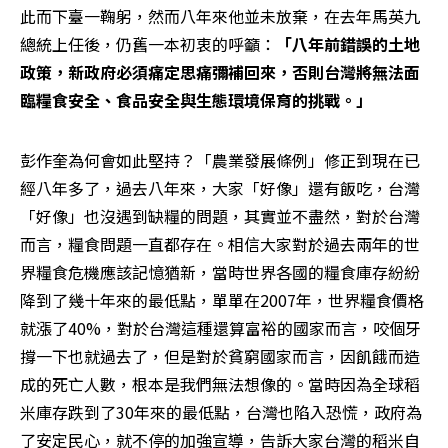
此而下臺一鞠躬，然而八年來他並未放棄，在去年馬英九
總統上任後，仍舊一本初衷的呼籲：
「八年前錯誤的土地
政策，新政府必須痛定思痛彌補回來，否則台灣將無法面
臨糧食安全、食品安全與生態環境保育的挑戰。」
彭作奎為何會如此堅持？「農業發展條例」修正到現在已
經八年多了，過去八年來，大家「好像」還有飯吃，台灣
「好像」也沒遇到缺糧的問題，其實並不盡然，對於台灣
而言，糧食問題一直都存在。相信大家對於過去兩年的世
界糧食危機應該記憶猶新，當時世界各國的糧食庫存紛紛
降到了幾十年來的最低點，單單在2007年，世界糧食價格
就漲了40%，對於台灣這種還算富裕的國家而言，咬個牙
撐一下也就過去了，但是對於貧窮國家而言，因飢餓而造
成的死亡人數，根本是我們無法想像的。當時因為全球稻
米庫存跌到了30年來的最低點，台灣也陷入恐慌，政府為
了安定民心，就不停的加強宣導，告訴大家台灣的稻米自