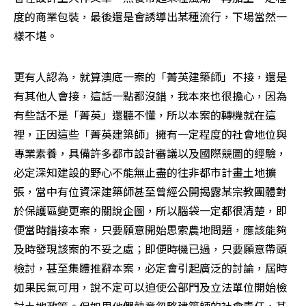
度的商業包裝，最後還是會誘導出某種流行，下場當然一
樣不堪。 
更有人認為，就算澳底一案的「菁英建築師」不接，還是
有其他人會接，這話一點都沒錯，我本來也很擔心，因為
有些話不是「菁英」還聽不懂，所以本案的轉機就在這
裡，正因這些「菁英建築師」擁有一定程度的社會地位與
專業素養，具備許多都市設計審議以及國際競圖的經驗，
必定深知建設的野心不能無止盡的往非都市計畫土地擴
張，當中有位資深建築師甚至曾經公開揭露某宗教團體對
於保護區變更案的關說企圖，所以腦袋一定都很清楚，即
便當時錯接本案，只要願意開始思索農地問題，應該能夠
及時發現該案的不妥之處；即便時機已過，只要願意帶頭
檢討，甚至集體推辭本案，必定會引起廣泛的討論，屆時
如果民氣可用，說不定可以迫使公部門及立法單位開始檢
討土地政策。但如果他們執意忽略建築師的社會責任，甚