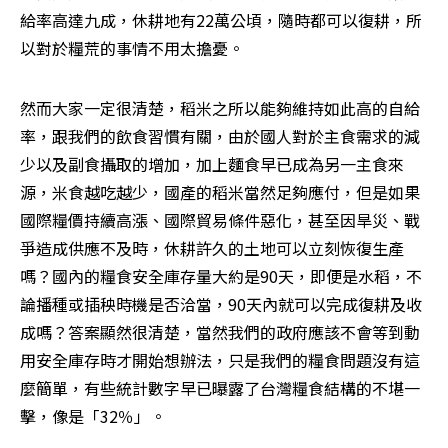
給率高達九成，休耕地有22萬公頃，隨時都可以復耕，所
以對於糧荒的事情不用太擔憂。 
然而大家一定很清楚，稻米之所以能夠維持如此高的自給
率，跟我們的飲食習慣有關，由於國人對於主食需求的減
少以及副食攝取的增加，加上麵食早已成為另一主食來
源，米食越吃越少，國產的稻米當然足夠應付，但是如果
國際糧價持續高漲、國際貿易條件惡化，甚至因旱災、戰
爭造成供應不及時，休耕許久的土地可以立刻恢復生產
嗎？國內的糧食安全庫存量大約是90天，即便是水稻，不
論播種或插秧時機是否洽當，90天內就可以完成復耕及收
成嗎？答案顯然很清楚，當然我們的政府應該不會等到動
用安全庫存時才開始想辦法，只是我們的糧食問題沒有這
麼簡單，有些統計數字早已曝露了台灣糧食結構的不堪一
擊，像是「32％」。 