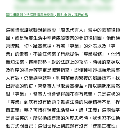
農民組織到立法院陳情農業問題；圖片來源：我們的島
這種情況讓我聯想到電影「魔鬼代言人」當中的豪華律師
團，或是現實生活中辛普森殺妻案的夢幻律師團，他們通
常睥睨一切、趾高氣揚，有著「專業」的外表以及「專
業」的素養，不論任何案子皆能提供「專業服務」，他們
熟知法案、擅辨形勢，對於法庭上的攻防、時機的掌握以
及程序的操弄等等更是瞭若指掌，即便種種證據顯示當事
人有罪，仍能避重就輕，利用華麗與繁複的辯護技巧，找
出證據的瑕疵，替當事人爭取最高權益。所以聽起來當然
很「專業」，當事人也會覺得錢花得有意義，只是這樣的
「專業」到底有沒有問題？難道法律的原始精神不是「捍
衛正義」嗎？可惜在現實生活當中，講「正義」這兩個字
是會被笑的，所以換成建築的角度思考時，我也忍不住換
個方式問自己：這個世界上到底還有沒有「建築正確性」