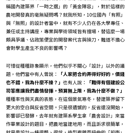
稱國內建築界「一時之選」的「黃金陣容」，對於這樣的
農地開發真的毫無疑問嗎？就我所知，10位國內「有照」
與「無照」的設計者當中，就有不少人仍在各大學專任、
兼任或主持講座，專業與學術領域皆有擅場，替這麼一場
頗具爭議、佔政策便宜的開發案代言與操刀，難道不擔心
會對學生產生不良的影響嗎？ 
可惜從種種跡象顯示，他們似乎不關心「設計」以外的議
題，他們當中有人曾說：
「人家把合約弄得好好的，價錢
也不錯，我為什麼不接？」
也有人說：
「難得有個建設公
司答應讓我們盡情發揮，預算無上限，我為什麼不做？」
種種率性與天真的表態，在這個景氣寒冬，替建築界留下
更大的空白與反省空間。只是很遺憾的，反省還沒開始，
影響卻已發酵，去年就有建築系學生拿「農舍設計」來當
作畢業設計的題目，把農地當建地用，而且訴求很簡單，
就是要設計一棟很酷、很炫，造型複雜而扭曲的「前衛」