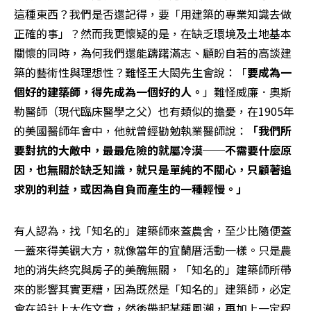
這種東西？我們是否還記得，要「用建築的專業知識去做
正確的事」？然而我更懷疑的是，在缺乏環境及土地基本
關懷的同時，為何我們還能躊躇滿志、顧盼自若的高談建
築的藝術性與理想性？難怪王大閎先生會說：「
要成為一
個好的建築師，得先成為一個好的人。
」難怪威廉．奧斯
勒醫師（現代臨床醫學之父）也有類似的擔憂，在1905年
的美國醫師年會中，他就曾經勸勉執業醫師說：
「我們所
要對抗的大敵中，最最危險的就屬冷漠──不需要什麼原
因，也無關於缺乏知識，就只是單純的不關心，只顧著追
求別的利益，或因為自負而產生的一種輕慢。」 
有人認為，找「知名的」建築師來蓋農舍，至少比隨便蓋
一蓋來得美觀大方，就像當年的宜蘭厝活動一樣。只是農
地的消失終究與房子的美醜無關，「知名的」建築師所帶
來的影響其實更糟，因為既然是「知名的」建築師，必定
會在設計上大作文章，然後帶起某種風潮，再加上一定程