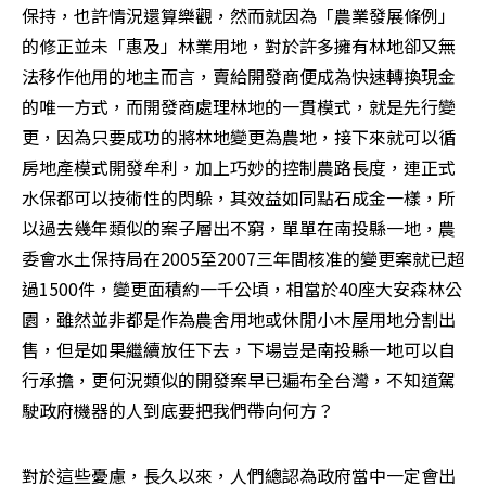
保持，也許情況還算樂觀，然而就因為「農業發展條例」
的修正並未「惠及」林業用地，對於許多擁有林地卻又無
法移作他用的地主而言，賣給開發商便成為快速轉換現金
的唯一方式，而開發商處理林地的一貫模式，就是先行變
更，因為只要成功的將林地變更為農地，接下來就可以循
房地產模式開發牟利，加上巧妙的控制農路長度，連正式
水保都可以技術性的閃躲，其效益如同點石成金一樣，所
以過去幾年類似的案子層出不窮，單單在南投縣一地，農
委會水土保持局在2005至2007三年間核准的變更案就已超
過1500件，變更面積約一千公頃，相當於40座大安森林公
園，雖然並非都是作為農舍用地或休閒小木屋用地分割出
售，但是如果繼續放任下去，下場豈是南投縣一地可以自
行承擔，更何況類似的開發案早已遍布全台灣，不知道駕
駛政府機器的人到底要把我們帶向何方？ 
對於這些憂慮，長久以來，人們總認為政府當中一定會出