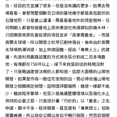
功，炫目的文宣講了很多，但是沒有講的更多，如果去現
場看看，會發現整個數百公頃的基地幾乎都是高低起伏的
丘陵地形，只是童山濯濯，再看看基地外的茂密樹林，任
何明眼人都會知道基地上原來應該也佈滿類似的雜木林，
只因開發商原先要投資的項目並非「高單價農舍」，而是
高爾夫球場，所以開發之初早已剷林填谷，後來由於高爾
夫球場熱潮消退，加上申請困難，經由「專業人士」的建
議，先是利用農路設置的方式將全區分割成二百多塊農
地，每塊都在756坪以上，接下來就是前述的熱鬧派對
了。只是略諳建管法規的人都知道，這麼大面積的山坡地
開發，如果是作為一般住宅使用的話，勢必得依循山坡地
開發之相關規定辦理，屆時環評跟雜照、雜使一樣都不能
少，雖說程序繁瑣，但至少是維護整體環境以及強化水土
保持的必要之惡，只是該計畫「巧妙的」以「農舍」之名
申請，關卡不多、程序簡單，甚至還有「專業謀士」協助
運籌帷幄，所以自從公開以來似乎暢行無阻，然而這個號