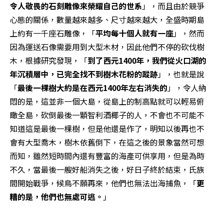
令人敬畏的石刻雕像來榮耀自己的世系
」，而且由於競爭
心態的關係，數量越來越多、尺寸越來越大，全盛時期島
上約有一千座石雕像，「
平均每十個人就有一座
」，然而
因為運送石像需要用到大型木材，因此他們不停的砍伐樹
木，根據研究發現，「
到了西元1400年，我們從火口湖的
年沉積層中，已完全找不到樹木花粉的蹤跡
」，也就是說
「
最後一棵樹大約是在西元1400年左右消失的
」，令人納
悶的是，這並非一個大島，從島上的制高點就可以輕易俯
瞰全島，砍倒最後一顆智利酒椰子的人，不會也不可能不
知道這是最後一棵樹，但是他還是作了，明知以後再也不
會有大型喬木，樹木依舊倒下，在這之後的景象當然可想
而知，雖然短時間內還有豐富的海產可供享用，但是為時
不久，當最後一艘好船消失之後，好日子終於結束，氏族
間開始戰爭，候鳥不願再來，他們也無法出海捕魚，「
更
糟的是，他們也無處可逃。
」 