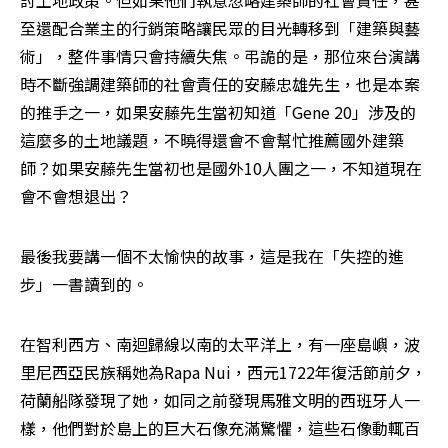
至還配合業主的行銷策略讓民眾的目光轉移到「建築與藝
術」，整件事情只會持續失焦。弔詭的是，那位來台演講
時不斷強調建築師的社會責任的安藤忠雄先生，也是本案
的推手之一，如果安藤先生當初知道「Gene 20」涉及的
這麼多的土地議題，不曉得還會不會幫忙推薦國外建築
師？如果安藤先生當初也是國外10人團之一，不知道現在
會不會想退出？ 
最後我要講一個不太愉快的故事，這是我在「失控的進
步」一書讀到的。 
在智利西方、南迴歸線以南的太平洋上，有一座島嶼，波
里尼西亞民族稱她為Rapa Nui，西元1722年復活節前夕，
荷蘭船隊發現了她，如同之前發現馬雅文明的西班牙人一
樣，他們對於島上的巨大石像充滿驚懼，這些石像動輒百