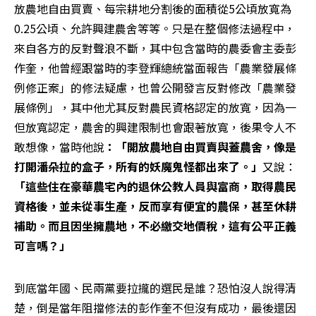
放農地自由買賣、每宗耕地分割後的面積從5公頃放寬為
0.25公頃、允許興建農舍等等。只是在整個修法過程中，
來自各方的反對聲浪不斷，其中包含當時的農委會主委彭
作奎，他曾經跟當時的李登輝總統當面報告「農業發展條
例修正案」的修法疑慮，也曾公開發言反對修改「農業發
展條例」，其中他尤其反對農民資格認定的放寬，因為一
但放寬認定，農舍的興建限制也會跟著放寬，後果令人不
敢想像，當時他說
：「開放農地自由買賣與蓋農舍，像是
打開潘朵拉的盒子，所有的妖魔鬼怪都出來了。」
又說：
「這些住在豪華農宅內的退休公教人員與富商，取得農民
資格後，並未從事生產，反而享有便宜的農保，甚至休耕
補助。而且因坐擁農地，不必繳交地價稅，這有公平正義
可言嗎？」
到底當年國、民兩黨要拉攏的選民是誰？恐怕沒人說得清
楚，倒是當年阻擋修法的彭作奎不但沒有成功，最後還因