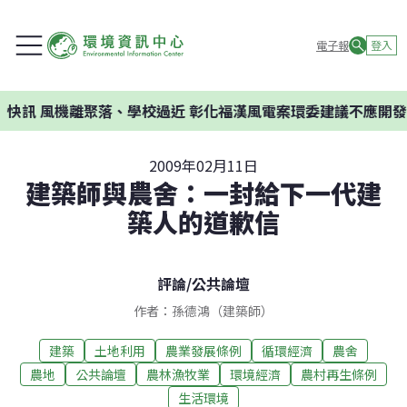
電子報
登入
落、學校過近 彰化福漢風電案環委建議不應開發
2009年02月11日
建築師與農舍：一封給下一代建
築人的道歉信
評論
/
公共論壇
作者：孫德鴻（建築師）
建築
土地利用
農業發展條例
循環經濟
農舍
農地
公共論壇
農林漁牧業
環境經濟
農村再生條例
生活環境