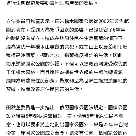
進行生態保育及帶動當地生態產業的發展。
立法委員田秋堇表示，馬告檜木國家公園從2002年公告範
圍到現在，受到人為紛爭因素的影響，已經延宕了6年半
的時間沒有成立，造成在地原住民在生活無著的情形下，
淪為盜伐千年檜木山老鼠的共犯，或在山上以農藥和化肥
種植高冷蔬菜，榨取地力，過著違反祖訓的生活。因此，
如果透過國家公園的保護，不但可以搶救台灣遭受砍伐的
千年檜木森林，而且還因為擁有世界級的生態旅遊資源，
能夠為周邊原住民部落，帶來轉型為世界生態旅遊勝地的
契機，進而改善原住民困苦的生活。 
田秋堇委員進一步指出，依照國家公園法規定，國家公園
設立後每5年都要通盤檢討一次，倘若5年後原住民不滿
意，也可以要求將土地劃出國家公園外，只是25年來台灣
從第一座國家公園成立至今，還沒有任何一個國家公園內