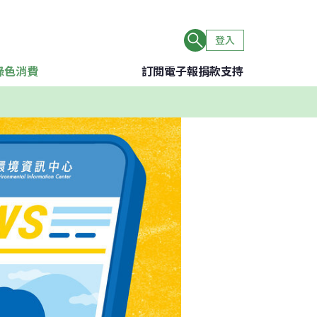
登入
綠色消費
訂閱電子報
捐款支持