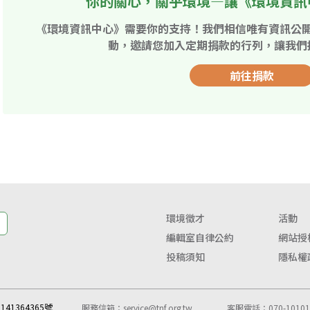
你的關心，關乎環境—讓《環境資訊
《環境資訊中心》需要你的支持！我們相信唯有資訊公
動，邀請您加入定期捐款的行列，讓我們
前往捐款
環境徵才
活動
編輯室自律公約
網站授
投稿須知
隱私權
41364365號
服務信箱：
service@tnf.org.tw
客服電話：070-10101-