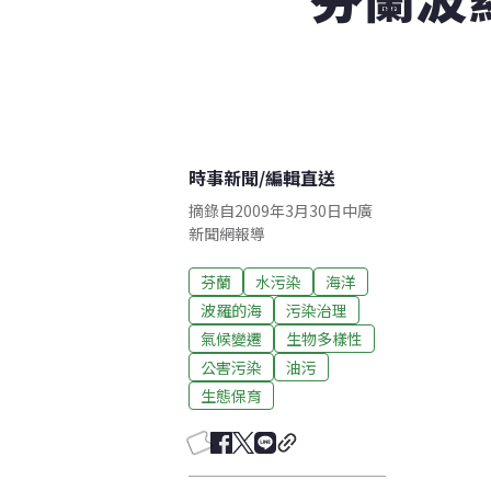
時事新聞
/
編輯直送
摘錄自2009年3月30日中廣
新聞網報導
芬蘭
水污染
海洋
波羅的海
污染治理
氣候變遷
生物多樣性
公害污染
油污
生態保育