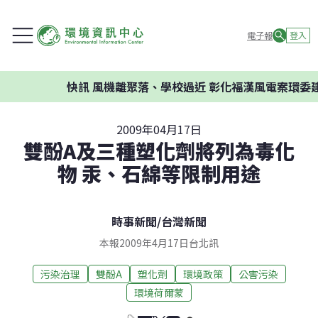
電子報
登入
快訊
風機離聚落、學校過近 彰化福漢風電案環委建
2009年04月17日
雙酚A及三種塑化劑將列為毒化
物 汞、石綿等限制用途
時事新聞
/
台灣新聞
本報2009年4月17日台北訊
污染治理
雙酚A
塑化劑
環境政策
公害污染
環境荷爾蒙