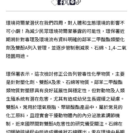
環境荷爾蒙潛伏在我們四周，對人體和生態環境的影響不
可小覷！為減少民眾環境荷爾蒙暴露的可能性，環保署近
期將針對毒理及環境流布資料明確的鄰苯二甲酸酯類塑化
劑及雙酚A列入管理，並逐步管制刪減汞、石綿、1,4-二氧
陸圜用途。
環保署表示，這次檢討修正公告列管毒性化學物質，主要
是針對塑化劑、雙酚A及汞、石綿等物質。鄰苯二甲酸酯
類物質對塑膠具有良好延展性與穩定性，但對動物及人類
生殖系統有潛在危害，尤其有造成幼兒生長遲緩之疑慮。
雙酚A，常用於環氧樹脂、聚碳酸酯產品中，屬於常見的
化工原料，且證實會干擾動物體內的內分泌激素調節機
制，近來國際間對雙酚A危害性的研究備受關注。石綿在
切鋸破碎過程中所造成纖維狀石綿釋出，汞在環境中長期