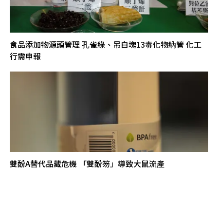
食品添加物源頭管理 孔雀綠、吊白塊13毒化物納管 化工
行需申報
雙酚A替代品藏危機 「雙酚笏」導致大鼠流產