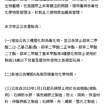
生物蓄積，也是國際上非常關注的問題。環保署將依毒性
化學物質管理法，針對此三類物質加嚴其管理。
本次修正公告重點為：
(一)增加公告三種塑化劑為毒化物，並公告禁止鄰苯二甲
酸二(2-乙基己基)酯、鄰苯二甲酸二正辛酯、鄰苯二甲酸
二丁酯、鄰苯二甲酸丁基苯甲酯等4種塑化劑禁止使用於
製造14歲以下兒童及嬰兒所使用之各類型玩具。
(二)新增公告雙酚A為第四類毒性化學物質。
(三)公告自2010年1月1日起石綿禁止用於合成樹脂(增黏
劑)、石綿防水膠、填充縫膠之製造；防火、隔熱、保溫材
料、矽酸鈣板之製造；石綿帶、布、繩索、墊片之製造；