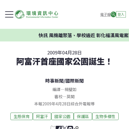
電子報
登入
快訊
風機離聚落、學校過近 彰化福漢風電案環
2009年04月28日
阿富汗首座國家公園誕生！
時事新聞
/
國際新聞
編譯
—
楊璧如
審校
—
莫聞
本報2009年4月28日綜合外電報導
生態保育
阿富汗
國家公園
保護區
生物多樣性