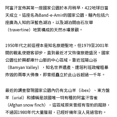
阿富汗宣佈其第一座國家公園於本月稍早，422地球日當
天成立。這座名為Band-e-Amir的國家公園，轄內包括六
座廣為人知的深藍色湖泊，以及湖泊間由石灰華
（travertine）地質構成的天然水壩景觀。
1950年代之前這裡本是知名旅遊聖地，但1979至2001年
間的戰亂使遊客卻步，直到最近才又恢復旅遊盛況。國家
公園位於興都庫什山脈的中心區域，靠近班陽山谷
（Bamyan Valley），知名世界遺產、遭塔利班政權粗暴
炸毀的兩尊大佛像，即曾經矗立於此山谷超過一千年。
最近的調查發現國家公園內仍有北山羊（ibex）、東方盤
羊（urial）和據稱是該國唯一特有種的阿富汗雪雀
（Afghan snow finch），這區域原來曾經有雪豹的蹤跡，
不過因1980年代大量獵殺，已經好幾年沒人見過雪豹。