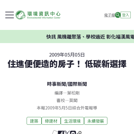
電子報
登入
快訊
風機離聚落、學校過近 彰化福漢風電
2009年05月05日
住進便便造的房子！ 低碳新選擇
時事新聞
/
國際新聞
編譯
—
葉松剛
審校
—
莫聞
本報2009年5月5日綜合外電報導
建築
綠建材
生活環境
永續發展