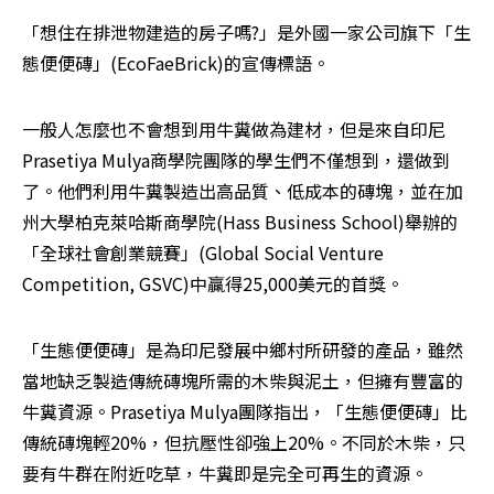
「想住在排泄物建造的房子嗎?」是外國一家公司旗下「生
態便便磚」(EcoFaeBrick)的宣傳標語。
一般人怎麼也不會想到用牛糞做為建材，但是來自印尼
Prasetiya Mulya商學院團隊的學生們不僅想到，還做到
了。他們利用牛糞製造出高品質、低成本的磚塊，並在加
州大學柏克萊哈斯商學院(Hass Business School)舉辦的
「全球社會創業競賽」(Global Social Venture 
Competition, GSVC)中贏得25,000美元的首獎。
「生態便便磚」是為印尼發展中鄉村所研發的產品，雖然
當地缺乏製造傳統磚塊所需的木柴與泥土，但擁有豐富的
牛糞資源。Prasetiya Mulya團隊指出，「生態便便磚」比
傳統磚塊輕20%，但抗壓性卻強上20%。不同於木柴，只
要有牛群在附近吃草，牛糞即是完全可再生的資源。