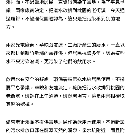
溪裡面，不過當地居民一直覺得污染了當地，為了平息爭
議，兩家廠商決定，把廢水改排到桃園的老街溪，今天通
過環評，不過環保團體認為，這只是把污染移到別的地
方。
兩家光電廠商、華映跟友達，工廠所產生的廢水，一直以
來都排到新竹新埔的霄裡溪，但居民抗議多年，認為這些
水不只污染灌溉，更污染了他們的飲用水。
飲用水有安全的疑慮，環保署指示送水給居民使用，不過
要平息爭議，華映和友達決定，乾脆把污水改排到桃園的
老街溪，環評在上午通過，環保署坦言，這是兩害相權取
其輕的選擇。
儘管老街溪並不提供當地居民作為飲用水使用，不過新設
的污水排放口卻在龍潭天然的湧泉、泉水坑附近，而且附