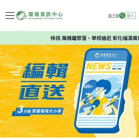
電子報
登入
快訊
風機離聚落、學校過近 彰化福漢風電