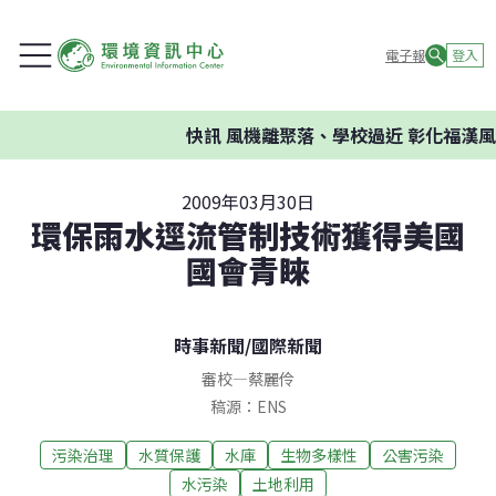
電子報
登入
快訊
風機離聚落、學校過近 彰化福漢風
2009年03月30日
環保雨水逕流管制技術獲得美國
國會青睞
時事新聞
/
國際新聞
審校
—
蔡麗伶
稿源：ENS
污染治理
水質保護
水庫
生物多樣性
公害污染
水污染
土地利用