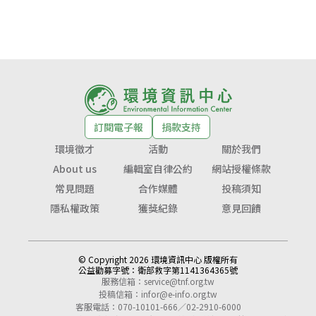
訂閱電子報
捐款支持
環境徵才
活動
關於我們
About us
編輯室自律公約
網站授權條款
常見問題
合作媒體
投稿須知
隱私權政策
獲獎紀錄
意見回饋
© Copyright 2026 環境資訊中心 版權所有
公益勸募字號：
衛部救字第1141364365號
服務信箱：
service@tnf.org.tw
投稿信箱：
infor@e-info.org.tw
客服電話：070-10101-666／02-2910-6000