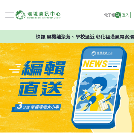
電子報
登入
快訊
風機離聚落、學校過近 彰化福漢風電案環