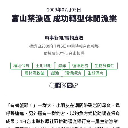
2009年07月05日
富山禁漁區 成功轉型休閒漁業
時事新聞
/
編輯直送
摘錄自2009年7月5日中國時報台東報導
環境資訊中心
台東
報導
棲地保育
土地利用
海洋
循環經濟
生物多樣性
農林漁牧業
護漁
環境經濟
生態保育
「有螃蟹耶！」一群大、小朋友在潮間帶礁岩間尋寶，驚
呼聲連連，另外還有一群釣客，以釣魚方式協助調查保育
成果；4日台東縣杉原社區推動護漁舉行第一屆生態漁業