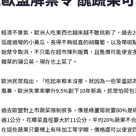
經濟不景氣，歐洲人吃東西也越來越不敢挑剔了，過去2
弧度過彎的小黃瓜、長得不夠挺直的胡蘿蔔，以及帶斑
始禁令取消，不只能在超市陳列販賣，且售價可能便宜
雜草的蒲公英，現在也上菜了。
歐洲民眾指出，「吃起來根本沒差，就因為一些笨蛋認
風暴，歐洲失業率攀升9.5%創下10年新高，民眾怕荷
過去歐盟對上市蔬菜限制很多，像是綠蘆筍就要80%是
過1公分，花椰菜直徑要大於11公分，平均20%蔬果不
在這些蔬果只要標上有待加工等字眼，價格還可以便宜