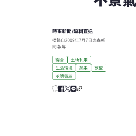
時事新聞
/
編輯直送
摘錄自2009年7月7日東森新
聞 報導
糧食
土地利用
生活環境
蔬果
歐盟
永續發展