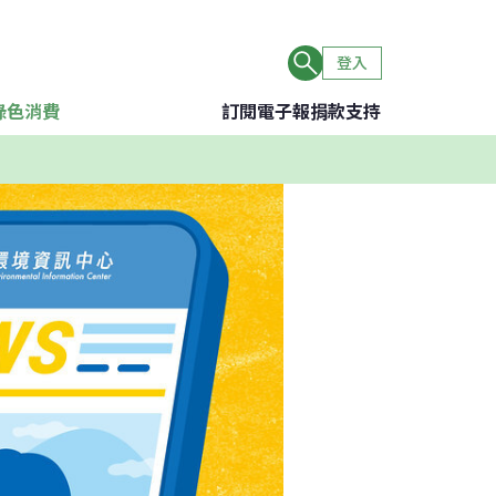
登入
綠色消費
訂閱電子報
捐款支持