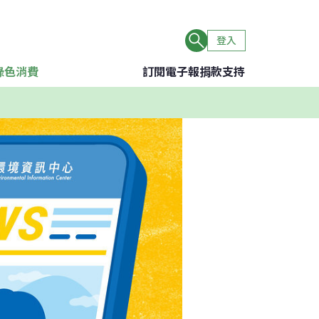
登入
綠色消費
訂閱電子報
捐款支持