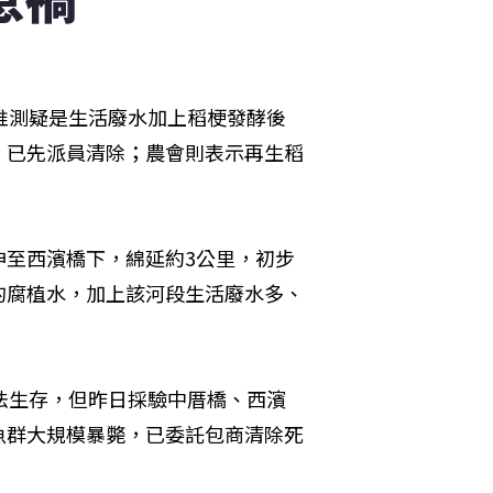
推測疑是生活廢水加上稻梗發酵後
，已先派員清除；農會則表示再生稻
伸至西濱橋下，綿延約3公里，初步
的腐植水，加上該河段生活廢水多、
法生存，但昨日採驗中厝橋、西濱
不得魚群大規模暴斃，已委託包商清除死