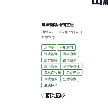
時事新聞
/
編輯直送
摘錄自2009年7月22日自由
時報報導
水污染
土地利用
環境監測
污染治理
魚群暴斃
循環經濟
環境政策
生物多樣性
農林漁牧業
公害污染
環境經濟
生活廢水
生態保育