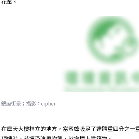
花蜜。
銀座街景；攝影：cipher
在摩天大樓林立的地方，當蜜蜂吸足了達體重四分之一
頂樓時，若遭受強風吹襲，就會撞上建築物。