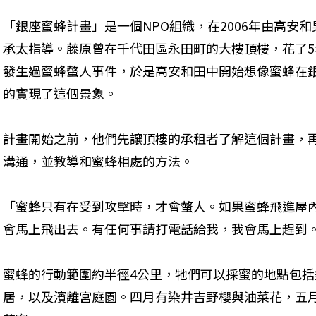
「銀座蜜蜂計畫」是一個NPO組織，在2006年由高安
承太指導。藤原曾在千代田區永田町的大樓頂樓，花了
發生過蜜蜂螫人事件，於是高安和田中開始想像蜜蜂在
的實現了這個景象。
計畫開始之前，他們先讓頂樓的承租者了解這個計畫，
溝通，並教導和蜜蜂相處的方法。
「蜜蜂只有在受到攻擊時，才會螫人。如果蜜蜂飛進屋
會馬上飛出去。有任何事請打電話給我，我會馬上趕到
蜜蜂的行動範圍約半徑4公里，牠們可以採蜜的地點包
居，以及濱離宮庭園。四月有染井吉野櫻與油菜花，五