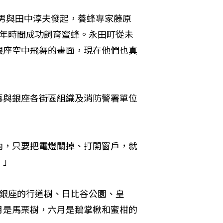
和男與田中淳夫發起，養蜂專家藤原
5年時間成功飼育蜜蜂。永田町從未
銀座空中飛舞的畫面，現在他們也真
再與銀座各街區組織及消防警署單位
內，只要把電燈關掉、打開窗戶，就
。」
括銀座的行道樹、日比谷公園、皇
月是馬栗樹，六月是鵝掌楸和蜜柑的