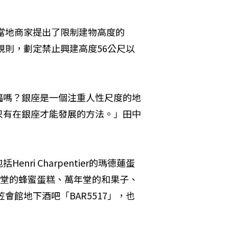
座當地商家提出了限制建物高度的
規則，劃定禁止興建高度56公尺以
福嗎？銀座是一個注重人性尺度的地
只有在銀座才能發展的方法。」田中
i Charpentier的瑪德蓮蛋
包、文明堂的蜂蜜蛋糕、萬年堂的和果子、
三笠會館地下酒吧「BAR5517」，也