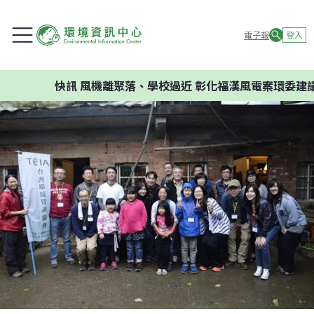
電子報
登入
快訊
風機離聚落、學校過近 彰化福漢風電案環委建議不應