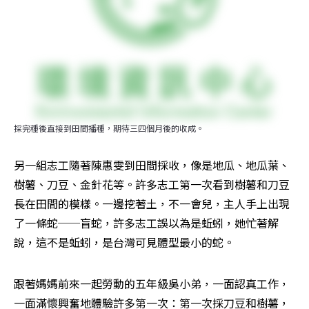
採完種後直接到田間播種，期待三四個月後的收成。
另一組志工隨著陳惠雯到田間採收，像是地瓜、地瓜葉、
樹薯、刀豆、金針花等。許多志工第一次看到樹薯和刀豆
長在田間的模樣。一邊挖著土，不一會兒，主人手上出現
了一條蛇──盲蛇，許多志工誤以為是蚯蚓，她忙著解
說，這不是蚯蚓，是台灣可見體型最小的蛇。
跟著媽媽前來一起勞動的五年級吳小弟，一面認真工作，
一面滿懷興奮地體驗許多第一次：第一次採刀豆和樹薯，