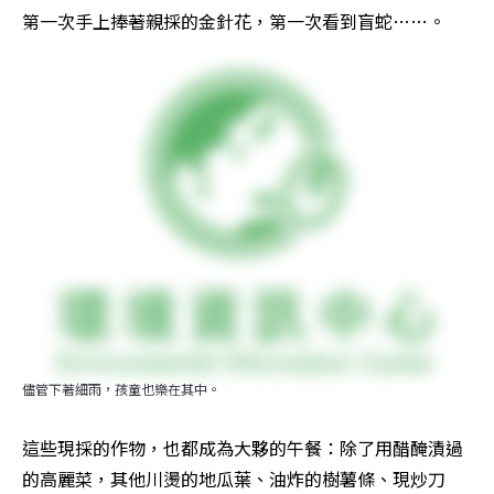
第一次手上捧著親採的金針花，第一次看到盲蛇……。
儘管下著細雨，孩童也樂在其中。
這些現採的作物，也都成為大夥的午餐：除了用醋醃漬過
的高麗菜，其他川燙的地瓜葉、油炸的樹薯條、現炒刀