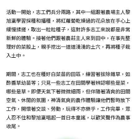
活動一開始，志工們兵分兩路，其中一組跟著農場主人黎
旭瀛學習採種和播種，將紅蘿蔔乾燥過的花朵放在手心上
緩慢揉搓，取出一粒粒種子，這對許多志工來說都是非常
新鮮的體驗。接著他們跟著農莊主人來到田中，在事先整
理好的菜股上，親手挖出一道道淺淺的土穴，再將種子栽
入土中。
期間，志工也在種好白菜苗的田區，練習著拔除雜草，如
酢醬草幼苗等；只見一些志工在田間學著辨認哪些是菜，
哪些是草。即便天氣下著微微細雨，但伴隨著清爽的田間
空氣、休閒的氛圍，神清氣爽的農作體驗讓他們暫時放下
工作，開懷著交談、勞動，玩得不亦樂乎，工作完畢，眾
人忍不住和黎旭瀛唱起一首日本童謠，以歡笑聲作為農事
收尾。