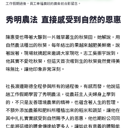
工作假期過後，員工幸福農莊的農舍前合影留念。
秀明農法  直接感受到自然的恩惠
陳惠雯也帶著大夥到一片雜草叢生的秋葵田，她解說，用
自然農法種出的秋葵，每年結出的果越來越肥美鮮嫩，說
著說著，現場就摘起來邀請大家現吃。志工吳振宇說到，
他其實不愛吃秋葵，但這天首次嚐到生的秋葵竟然覺得美
味無比，讓他印象非常深刻。
社長渡邊剛德全程參與所有的過程後，有感而發，他說這
趟工作假期學習了秀明農法，從農莊主人夫婦身上學到
的，不只是友善環境農業的精神，也蘊含著人生的哲理。
不額外添加農藥和肥料所種植出來的稻米和蔬菜，讓他在
其中扎扎實實感受到自然賜予人的恩惠，他也期盼公司同
仁能將這樣的體會傳達給更多人，讓如此有意義的體驗能