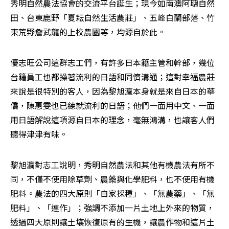
秀明自然農法協會的交流平台誕生；現今如南澳阿聰自然
田、台東鹿野「夏耘自然生活農莊」、五峰白蘭部落、竹
東荒野詹武龍的上校農園等，均源自於此。
優志旺公司這群志工們，有許多日本籍主管和幹部，幾位
台籍員工也都操著流利的日語和同儕溝通；這對幸福農莊
來說是很特別的客人，因為黎旭瀛本身就是來自日本的華
僑，陳惠雯也已練就流利的日語；他們一面用中文、一面
用日語解說這項源自日本的理念，毫無鴻溝，也讓客人們
聽得津津有味。
黎旭瀛對志工說明，秀明自然農法和其他有機農法有所不
同，不僅不使用除草劑、農藥與化學肥料，也不使用有機
肥料。農法的四大原則「自家採種」、「無農藥」、「無
肥料」、「連作」；強調不添加一片土地上外來的物質，
透過四大原則讓土壤恢復原有的生機，讓農作物和這片土