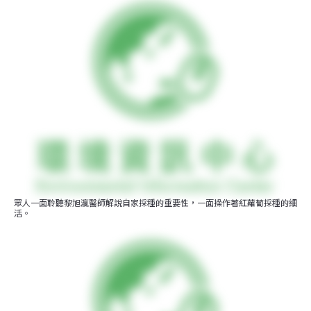
眾人一面聆聽黎旭瀛醫師解說自家採種的重要性，一面操作著紅蘿蔔採種的細
活。