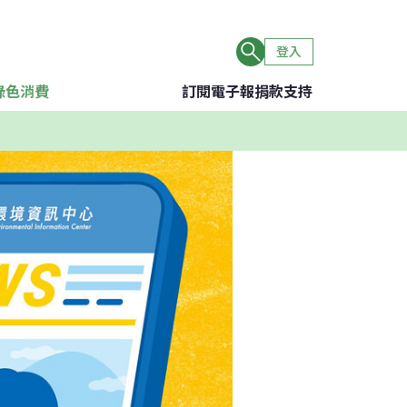
登入
綠色消費
訂閱電子報
捐款支持