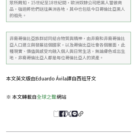
眾所周知，15世紀至18世紀間，歐洲奴隸公司把黑人當做商
品，強迫將他們送往美洲各地，其中也包括今日哥倫比亞黑人
的祖先。
非裔哥倫比亞族群認同結合物質與精神，由非裔和非裔哥倫比
亞人口建立與發展這個國家，以及哥倫比亞社會各個層面，此
種現實、價值與感受均融入個人與日常生活，無論膚色或出生
地，非裔哥倫比亞人都是每位哥倫比亞人的資產。
本文英文版由Eduardo Ávila譯自西班牙文
※ 本文轉載自
全球之聲
網站