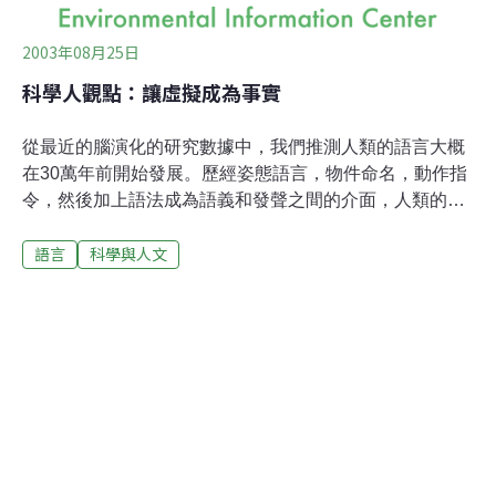
2003年08月25日
科學人觀點：讓虛擬成為事實
從最近的腦演化的研究數據中，我們推測人類的語言大概
在30萬年前開始發展。歷經姿態語言，物件命名，動作指
令，然後加上語法成為語義和發聲之間的介面，人類的語
言終於成為一開放性系統，使人類得以有限的音素去創造
語言
科學與人文
幾乎是無限的訊息。口語相傳便成為維持社會關係的基本
要素，也成為文化傳承的主要工具，學習與記憶變成人腦
最重要的功能。 隨著社會型態的擴大，人際關係也更複雜
了，要記住、要傳遞的訊息也加多了。尤其，為了應付天
候的演變，人類在6萬年前走出非洲，開始大規模的遷移
活動。到了新地方，要靠舊有的經驗，也要有創新的能力
去適應環境的變化。腦的功能除了儲存之外，不但要有
how to 的計算能力，更要有先見之明的算計能力。5萬年
前到2萬年前的洞穴繪畫就充分表現由「看到什麼就畫什
麼」的單純紀錄到用心佈局的意境。 由畫到字，又經歷1