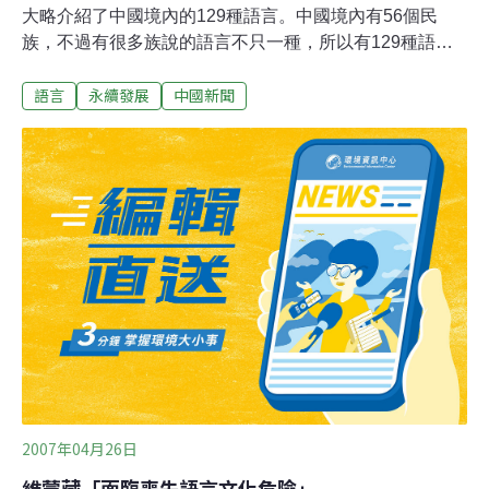
大略介紹了中國境內的129種語言。中國境內有56個民
族，不過有很多族說的語言不只一種，所以有129種語
言。譬如，所謂的高山族就說，阿美、排灣、泰耶爾、布
語言
永續發展
中國新聞
農、魯凱、賽夏、賽德克、雅美、鄒、卑南、沙阿魯、卡
那卡那富、邵、噶瑪蘭等語言。即使是人數最多的漢族所
說的語言，也分成漢語、臨高語、標語、村語和茶洞語。
而中國境內所有的五十六個民族分別來自漢藏、阿爾泰、
南島、南亞、印歐等不同語系。
2007年04月26日
維蒙藏「面臨喪失語言文化危險」