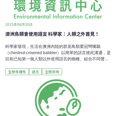
2015年06月30日
澳洲鳥類會使用語言 科學家：人類之外首見！
科學家發現，生活在澳洲內陸的群居鳥類栗冠彎嘴鶥
（chestnut-crowned babbler）以簡單的語言彼此溝通，是
目前已知第一個人類以外使用語言的物種。組合不同聲音
形成有意義的訊息科學家研究栗冠彎嘴鶥的鳴叫聲發現，
生物多樣性
語言
生態保育
這種鳥類可以將單獨沒有意義的不同聲音，組合成有意義
的訊息和同伴溝通，和人類語言以音素（phoneme）組成
字彙相當類似。雖然鳥類的歌聲具有不同意義，但在此之
前，科學家不曾觀察到其他物種將不同的聲音組合成訊息
的行為。研究共同作者、蘇黎世大學學者Simon
Townsend說：「這是學界第一次觀察到人類以外的物種
展現重組無意義的音素的能力。雖然每隻栗冠彎嘴鶥的鳴
叫聲結構上非常相似，但這些叫聲是在完全不同的行為情