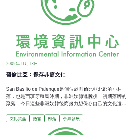
我們也看見希 望。在這三大照顧工作中，由原住民族委員
會支持的部落托育班的幼兒照顧，讓我們更是確定這不是
夢想，我們在生活裡經驗了這些小小的成果。（一）原住
民族委員會開設部落托育班，讓家長安心就業 96年11月
19日原住民族委員會特訂定「原住民族地區幼托服務暨保
母訓練與輔導試驗計畫。計畫目的是為確保原住民族幼童
在起跑點上有公平、正義的資源，享有基本教育
2009年11月13日
哥倫比亞：保存非裔文化
San Basilio de Palenque是個位於哥倫比亞北部的小村
落，也是西班牙殖民時期，非洲奴隸逃脫後，初期落腳的
聚落，今日這些非洲奴隸後裔努力想保存自己的文化遺
產，也想留存Palenquero語，這是種以西班牙語為基底的
文化資產
語言
部落
永續發展
克里奧語，估計可通曉人口約2500人，透過代代相傳的奴
隸故事，以及長久維繫的音樂傳統，這座村落將非洲大陸
帶入哥倫比亞的一隅。 San Basilio de Palenque照片來自