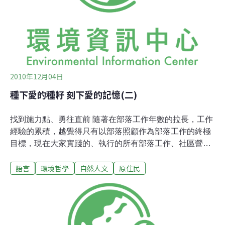
境中發出的，而聽的栗冠彎嘴鶥似乎也能理解。」科學觀
察：栗冠彎嘴鶥不「唱歌」在實驗中，研究人員觀察的栗
冠彎嘴鶥重複使用兩種聲音──以「A」和「B」為代號──
組成不同的組
2010年12月04日
種下愛的種籽 刻下愛的記憶(二)
找到施力點、勇往直前 隨著在部落工作年數的拉長，工作
經驗的累積，越覺得只有以部落照顧作為部落工作的終極
目標，現在大家實踐的、執行的所有部落工作、社區營造
工作，才會有意義。政府大部分的計畫都希望讓部落、社
語言
環境哲學
自然人文
原住民
區朝向觀光發展、以促進社區發展。但是部落賺錢之後
呢？社區發展之後呢？答案可能還是賺錢？儘管大部分社
區並沒有賺很多錢！平和部落現在的工作主要著重在照
顧。即老人照顧、課後照顧以及幼兒照顧。這四年來，因
為照顧、工作有了施力點、工作者有了能量、因為照顧讓