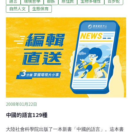
語言
環境哲學
鄒族
原住民
生物多樣性
百步蛇
非洲一些小部落的語言中仍有許多類似咂舌的聲音，故認
為人類是跟著猴子學話的。近代科學家研究基因與人類相
自然人文
生態保育
近的兩種猿類如何利用手及肢體來溝通，以尋找人類語言
起源的線索。結果發現這些猿類在使用肢體溝通時比起用
聲調更具彈性，從而猜測人類最早的語言起源是來自肢體
動作，而非聲音。(現代人用MSN及手機簡訊在沉默中用
手指敲出大量的話語，返祖似的讓語言回歸肢體)不論人類
是從動物那裡學話或先以肢體動作表達再輔以聲音，遠古
初民的世界裡，總認為動物是會說話的，他們用一種非人
類的但通行於動物之間的語言溝通。而人類嘗試著用耳朵
辨識、用眼睛解讀，將看到的種種現象找出一些關聯，並
賦予故事性。之後，故事發展為傳說，有的甚
2008年01月22日
中國的語言129種
大陸社會科學院出版了一本新書「中國的語言」。這本書