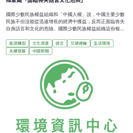
國際少數民族權益組織和「中國人權」說，中國主要少數
民族不但沒能從迅速增長的經濟中獲益，反而正面臨喪失
自身語言和文化的危險。國際少數民族權益組織這份報告
著重談到了維吾爾族、蒙古族和藏族的情況。這份報告
能源轉型
文化資產
語言
交通運輸
生活環境
說，中國的少數民族正處於日益增長的隔絕狀態。報告
說，他們根本沒有從中國的經濟發展獲得什麼好處。他們
永續發展
中國新聞
所處地區的經濟發展之際，他們所遭受的通常是負面衝
擊。 在許多情況下，大規模的公路和鐵路建設並沒有促進
當地的經濟，而是把當地的資源運出去，以滿足中國其它
地區經濟發展的需求。報告說，在新疆和西藏，不斷改善
的交通設施導致了更多中國軍隊的進入，並淡化了當地的
文化。