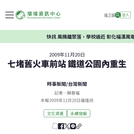
電子報
登入
快訊
風機離聚落、學校過近 彰化福漢風電
2009年11月20日
七堵舊火車前站 鐵道公園內重生
時事新聞
/
台灣新聞
記者
—
賴春福
本報2009年11月20日基隆訊
文化資產
永續發展