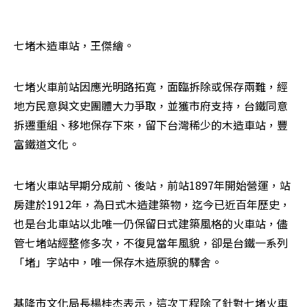
七堵木造車站，王傑繪。
七堵火車前站因應光明路拓寬，面臨拆除或保存兩難，經
地方民意與文史團體大力爭取，並獲市府支持，台鐵同意
拆遷重組、移地保存下來，留下台灣稀少的木造車站，豐
富鐵道文化。
七堵火車站早期分成前、後站，前站1897年開始營運，站
房建於1912年，為日式木造建築物，迄今已近百年歷史，
也是台北車站以北唯一仍保留日式建築風格的火車站，儘
管七堵站經整修多次，不復見當年風貌，卻是台鐵一系列
「堵」字站中，唯一保存木造原貌的驛舍。
基隆市文化局長楊桂杰表示，這次工程除了針對七堵火車