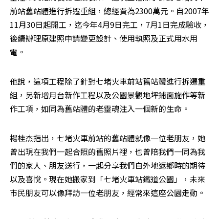
前站舊站體進行拆遷重組，總經費為2300萬元。自2007年
11月30日起開工，迄今年4月9日完工，7月1日完成驗收，
後續辦理原建照申請變更設計、使用執照及正式用水用
電。
他說，這項工程除了針對七堵火車前站舊站體進行拆遷重
組，另新增月台新作工程以及公園景觀地坪鋪面施作等新
作工項，如同為舊站體的老靈魂注入一個新的生命。
楊桂杰指出，七堵火車前站的舊站體就像一位老朋友，她
曾出現在我們一起合照的舊照片裡，也曾陪我們一同為我
們的家人、朋友送行，一起分享我們自外地返鄉時的期待
以及喜悅。現在她搬家到「七堵火車站鐵道公園」，未來
市民朋友可以像拜訪一位老朋友，經常來這座公園走動。