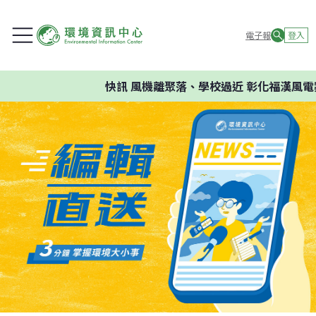
電子報
登入
快訊
風機離聚落、學校過近 彰化福漢風電