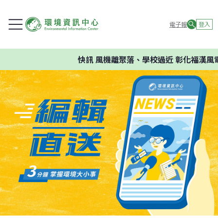
電子報
登入
快訊
風機離聚落、學校過近 彰化福漢風電