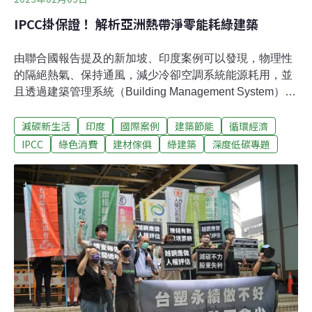
IPCC掛保證！ 解析亞洲熱帶淨零能耗綠建築
由聯合國報告提及的新加坡、印度案例可以發現，物理性
的隔絕熱氣、保持通風，減少冷卻空調系統能源耗用，並
且透過建築管理系統（Building Management System）提
升能源效率，正是濕熱地區建築淨零的關鍵。聯合國政府
減碳新生活
印度
國際案例
建築節能
循環經濟
間氣候變遷專門委員會（IPCC）於2022年4月，發布一份
國際報告，列出世界七大指標性綠建築。這些「低耗能及
IPCC
綠色消費
建材傢俱
綠建築
深度低碳專題
淨零建築」（Low-and net zero energy buildings）在東亞
地區僅有三個國家入選，包含台灣、新加坡與印度。報告
中將這些建築分為住宅、非住宅兩種，IPCC目前提出全球
七處示範性的淨零綠建築，多屬於非住宅類，顯示淨零建
築的進展暫時以非住宅類為優先。亞洲的部分，包含台達
電協助建造之成功大學孫運璿綠建築研究大樓也獲選其
中；還有新加坡的BCA學院大樓（BCA Academy
Building）以及印度軟體公司印孚瑟斯（Infosys）的
SDB10