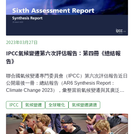
1981年，他在美國卡內基美隆大學擔任客座助理教授，研
究新興能源和環境政策。2009年起在帝國理工學院任教。
他在IPCC成立後不久就參與研究，至今約30年。史基是
IPCC第三工作小組的聯合主席，曾共同領導撰寫了2018
年《地球暖化1.5°C》特別報告與2019年《氣候變
2023年03月27日
IPCC氣候變遷第六次評估報告：第四冊《總結報
告》
聯合國氣候變遷專門委員會（IPCC）第六次評估報告近日
公開最後一冊：總結報告（AR6 Synthesis Report：
Climate Change 2023），彙整當前氣候變遷與其廣泛影
響和風險，以及如何減緩與調適的知識。台灣科技媒體中
IPCC
氣候變遷
全球暖化
氣候變遷調適
心提供本報告決策者摘要（SPM）中文翻譯，以協助台灣
掌握最新氣候脈動。此份摘要分為三個部分：A. 當前趨勢
與狀態；B. 未來氣候變遷、風險和長期應對；C. 近期應
對。報告承認氣候、生態系統和生物多樣性，以及人類社
會之間的相互依存關係。這些不同形式知識的價值、人類