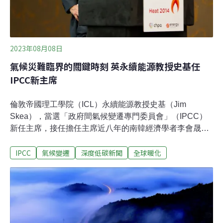
2023年08月08日
氣候災難臨界的關鍵時刻 英永續能源教授史基任
IPCC新主席
倫敦帝國理工學院（ICL）永續能源教授史基（Jim
Skea），當選「政府間氣候變遷專門委員會」（IPCC）
新任主席，接任擔任主席近八年的南韓經濟學者李會晟
（Hoesung Lee）。IPCC是聯合國旗下的跨政府組織。
IPCC
氣候變遷
深度低碳新聞
全球暖化
1988年由世界氣象組織（WMO）和聯合國環境環境規劃
署（UNEP）成立，目的是為決策者提供氣候變遷的科學
基礎、影響、風險評估，調適與減緩策略。IPCC定期發表
評估報告，作為政府政策的重要科學依據，以及聯合國氣
候談判的重要基礎。史基現年69歲，蘇格蘭人，取得愛丁
堡大學物理學學位後，前往劍橋大學攻讀能源研究博士。