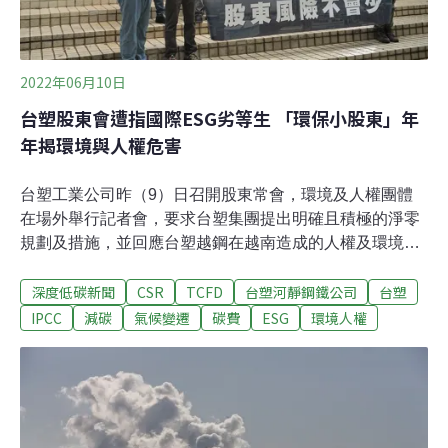
2022年06月10日
台塑股東會遭指國際ESG劣等生 「環保小股東」年
年揭環境與人權危害
台塑工業公司昨（9）日召開股東常會，環境及人權團體
在場外舉行記者會，要求台塑集團提出明確且積極的淨零
規劃及措施，並回應台塑越鋼在越南造成的人權及環境侵
害。記者會後，兩位民團代表進入股東會會場，以小股東
深度低碳新聞
CSR
TCFD
台塑河靜鋼鐵公司
台塑
身分向其他投資人、股東說明台塑集團在氣候及人權議題
上的負面影響。環保團體代表提醒投資人共同監督台塑碳
IPCC
減碳
氣候變遷
碳費
ESG
環境人權
排，「排放越高、獲利越少」；人權團體代表則要求台塑
承諾執行環境人權評估報告。台塑喊出碳中和 減碳行動跟
不上 台塑四寶等同繳144億元碳費環保及人權團體幾乎年
年來到台塑股東會。自2000年發起「環保小股東」行動，
環團透過購買台塑股票，取得股東會上發言權，在會中揭