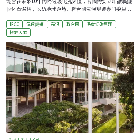
能會在未來10年內跨過暖化臨界值，各國需要立即徹底擺
脫化石燃料，以防地球過熱。聯合國氣候變遷專門委員會
（IPCC）的科學家指出，我們仍有可能將全球暖化控制在
IPCC
氣候變遷
高溫
聯合國
深度低碳專題
相對安全的水準，地球還有最後一次改變的機會，但這樣
做需要全球合作、數十億美元投入與重大變革。氣候炸彈
極端天氣
拆彈指南 2030年前氣候科學家最後發聲聯合國氣候變遷專
門委員會（IPCC）第六次評估報告總結報告（AR6
Synthesis Report），統整了自2015年《巴黎協定》達成
以來的大量全球暖化研究成果。報告指出，地球還有最後
一次改變的機會，但需要工業化國家立即聯合起來，努力
於2030年將溫室氣體排放量減少一半，並於2050年代初期
完全停止排放二氧化碳。採取了這兩個步驟，世界還有大
約50%的機會將升溫控制在1.5℃以內。報告稱，政府及企
業每年的潔淨能源投資金額大約是6000億美元。但我
2023年02月03日