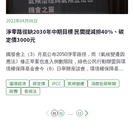
2022年04月06日
淨零路徑缺2030年中期目標 民間提減排40%、碳
定價3000元
國發會上（3）月底公布2050淨零路徑，而《氣候變遷因
應法》修正草案也進入倒數階段，綠色公民行動聯盟與環
境權保障基金會今（6）日舉辦座談會，環境權保障基金
會研究員林彥廷指出，碳定價機制政策方向應是「短期碳
循環經濟
碳定價
IPCC
氣候變遷
深度低碳新聞
費、長期碳稅」，目標在2030年碳定價每公噸新台幣3000
元；台灣氣候聯盟秘書長彭啟明也呼籲，可參考國際2030
碳費
氣候法
年碳排減量四成的目標，盡快提出中期減量規劃。我國宣
示2050淨零碳排放，綠色公民行動聯盟與環境權保障基金
會今天舉辦座談會，邀請台大風險中心、循環台灣基金會
......
01
02
12
等民間團體與專家學者，以及立院跨黨派立法委員，探討
氣候立法對淨零及產業轉型的影響。