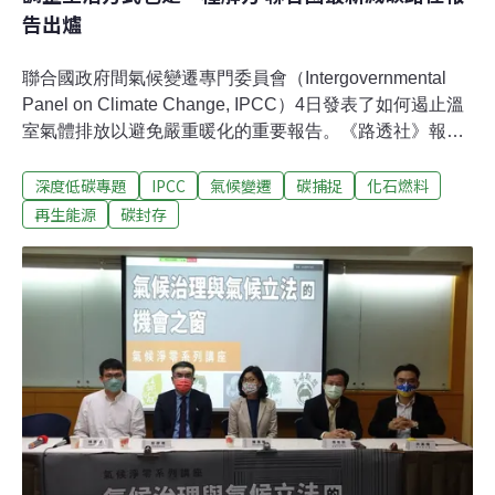
告出爐
聯合國政府間氣候變遷專門委員會（Intergovernmental
Panel on Climate Change, IPCC）4日發表了如何遏止溫
室氣體排放以避免嚴重暖化的重要報告。《路透社》報
導，這次發表的報告處理到抑制碳排的議題，因此成為在
深度低碳專題
IPCC
氣候變遷
碳捕捉
化石燃料
各國間較有爭議的一份報告。有些科學家形容，這次的協
商過程「極為折磨」，IPCC也因此被迫將發表時間延後六
再生能源
碳封存
個鐘頭。由於各國代表對報告中的措辭爭論不休，在週一
公布最終版本的決策者摘要之前，他們經歷了整個週末馬
拉松式的加時協商，最後才簽名送出。「不同國家有不同
的利益考量，」IPCC共同作者、氣候科學家明克斯（Jan
Minx）說，「每個人都想要確保他們的考量有被解決，但
擁有最後決定權的是科學家們。」《衛報》表示，就他們
所知，印度、沙烏地阿拉伯和中國對於報告中與發展中國
家的減排融資，以及逐步淘汰化石燃料有關的訊息有意
見。不過科學家強調，最終版本的決策者摘要