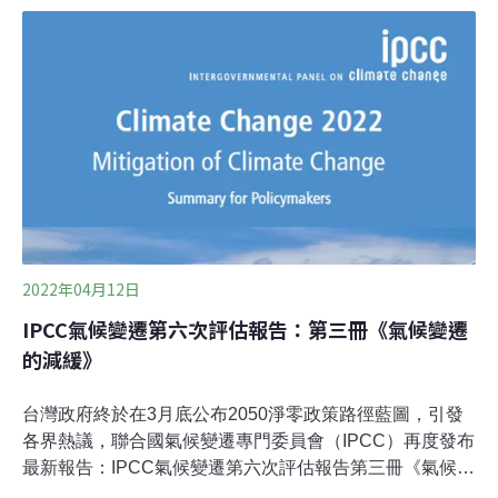
動盪，世界各地在2020年的新建燃煤電廠工程案量卻變多
了，在中國尤其明顯。根據美國能源智庫「全球能源監
測」（Global Energy Monitor）26日發表的報告，去年，
興建中的燃煤發電總裝置容量再次大幅下降約13%（從
525GW降至457GW），創下興建中電廠的歷史新低。此
外，計劃新建燃煤電廠的國家數量也有所下降，從2021年
初的41個國家減少到34個。但同時，舊燃煤發電廠的淘汰
速度趨緩，則使得減煤成效大打折扣。去年退役的燃煤電
廠裝置容量約為25GW，大致相當於中國新投入生產
2022年04月12日
IPCC氣候變遷第六次評估報告：第三冊《氣候變遷
的減緩》
台灣政府終於在3月底公布2050淨零政策路徑藍圖，引發
各界熱議，聯合國氣候變遷專門委員會（IPCC）再度發布
最新報告：IPCC氣候變遷第六次評估報告第三冊《氣候變
遷的減緩》（AR6 Climate Change 2022: Mitigation of