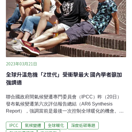
福祉與永續發展，反映了參與行動氣候的人越來越多樣
化。​​ ｜A. 當前趨勢與狀態｜B. 未來氣候變遷、風險和長
期應對｜C. 限制全球升溫的系統轉型｜
2023年03月21日
全球升溫危機「Z世代」受衝擊最大 國內學者籲加
強調適
聯合國政府間氣候變遷專門委員會（IPCC）昨（20日）
發布氣候變遷第六次評估報告總結（AR6 Synthesis
Report），強調當前是最後一次控制全球暖化的機會。國
內學者今（21日）分析該報告指出，1990年代中後期出生
IPCC
氣候變遷
全球暖化
深度低碳專題
的「Z世代」將面臨最大氣候衝擊，國內除了加嚴減排目