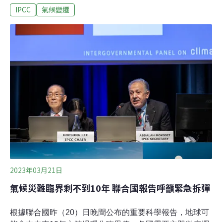
IPCC
氣候變遷
2007年、2014年發布五次評估報告。第六次評估報告於
2021年起陸續發布，簡稱AR6。AR6包含哪些報告？AR6
包含四冊報告，於2023年發布完結。AR6總結報告，也包
含了IPCC自2018年之後發布的三份特別報告（special
report）：最新發布（2023/3）的總結報告有什麼重要
性？AR6報告警告，全球暖化逐步靠近「不可逆轉」的臨
界點，再不積極採取立即行動，勢必迎來更多災難。總結
報告雖未提出新研究，但彙整了數千頁科學知識，其中的
「決策者摘要」更是全球氣候行動的重要依據。
2023年03月21日
氣候災難臨界剩不到10年 聯合國報告呼籲緊急拆彈
根據聯合國昨（20）日晚間公布的重要科學報告，地球可