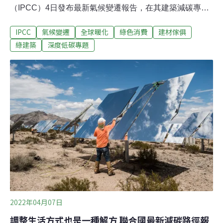
（IPCC）4日發布最新氣候變遷報告，在其建築減碳專章
中，「孫運璿綠建築研究大樓」並列為全球七大指標性低
IPCC
氣候變遷
全球暖化
綠色消費
建材傢俱
碳綠建築。台達電子文教基金會今（7日）舉辦記者會，
邀請IPCC報告首席作者及多位學者，闡述建築部門在未來
綠建築
深度低碳專題
減碳路徑的重要性。全台第一棟低碳綠建築 號稱「綠色魔
法學校」登國際舞台IPCC週一（4日）公布第六次評估報
告（AR6）的第三工作組報告（WG3）《氣候變遷2022：
氣候變遷的減緩》，為解讀報告建築專章，台達電子文教
基金會今天舉辦「台達氣候沙龍」記者會，邀請IPCC報告
首席作者之一的國際知名學者Yamina Saheb、台灣大學
大氣科學系名譽教授陳泰然、成功大學建築學系教授林憲
德等專家，提供建築節能減碳建言。
2022年04月07日
調整生活方式也是一種解方 聯合國最新減碳路徑報