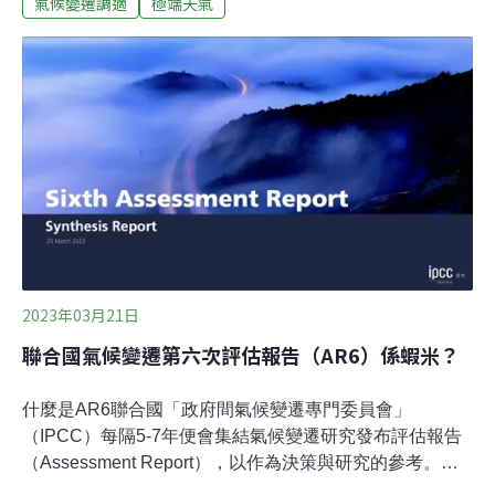
標，也應著重公平調適政策。升溫1.5℃將成常態 全球
氣候變遷調適
極端天氣
「炙熱化」腳步逼近IPCC昨日發布氣候變遷第六次評估
（AR6）的總結報告，指出地球可能在未來10年內跨過暖
化臨界值，呼籲工業化國家聯合減少溫室氣體排放，目標
2030年將溫室氣體排放量減少一半，並於2050年代初期完
全停止排放二氧化碳，唯有如此，全球才有50%的機會將
升溫控制在1.5℃以內。台灣科技媒體中心今（21日）邀請
國內專家解析該報告，中央研究院環變中心人為氣候變遷
專題中心執行長許晃雄指出，1.5℃的地球將成為「新常
態」。眼前已不只是暖化危機，而是「全球炙熱化」的
2023年03月21日
聯合國氣候變遷第六次評估報告（AR6）係蝦米？
什麼是AR6聯合國「政府間氣候變遷專門委員會」
（IPCC）每隔5-7年便會集結氣候變遷研究發布評估報告
（Assessment Report），以作為決策與研究的參考。
IPCC成立於1988年，分別於1990年、1995年、2001年、