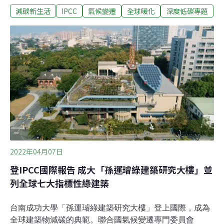
減碳新生活
IPCC
氣候變遷
全球暖化
深度低碳專題
Climate Change）。為協助台灣掌握最新氣候發展脈動，
台達基金會偕同台灣科技媒體中心，即刻公開本報告決策
者摘要（SPM）中文翻譯。｜A. 簡介與框架｜B. 近期發
展與當前趨勢｜C. 限制全球升溫的系統轉型｜D. 減緩、調
適與永續發展之間的連結｜E. 強化應對｜
2022年04月07日
登IPCC國際報告 成大「孫運璿綠建築研究大樓」並
列全球七大指標性綠建築
台南成功大學「孫運璿綠建築研究大樓」登上國際，成為
全球建築物減碳的典範。聯合國氣候變遷專門委員會