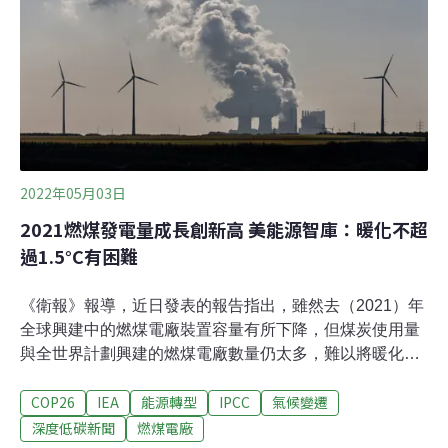
露企業造成的環境問題、提醒股東投資風險。綠色公民行
動聯盟研究員陳震遠指出，台塑四大公司（俗稱台塑四
寶）2020年排碳量佔全台18%以上；去年底，台塑集團承
諾2050年達到碳中和、並提出2030年較2007年減排35%
的目標，但換算後，只比2
2022年05月03日
2021燃煤發電量成長創新高 美能源智庫：暖化不超
過1.5°C有困難
《衛報》報導，近日發表的報告指出，雖然去（2021）年
全球興建中的燃煤電廠裝置容量有所下降，但煤炭使用量
與全世界計劃興建的燃煤電廠數量仍太多，難以將暖化溫
度控制在安全範圍內。興建中燃煤電廠裝置容量創新低 發
COP26
IEA
能源轉型
IPCC
氣候變遷
電量成長卻達歷史新高在COVID-19大流行前，煤炭使用
量以長期來說似乎有下降的趨勢，但經過防疫封城和經濟
深度低碳新聞
燃煤電廠