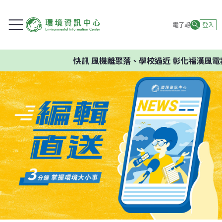
電子報
登入
快訊
風機離聚落、學校過近 彰化福漢風電