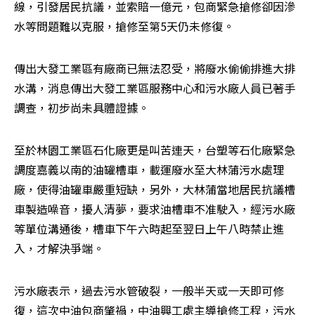
線，引發居民抗議，並索賠一億元，包商緊急搶修卻因滲
水等問題難以克服，搶修至第5天仍未修復。
傳出大發工業區有廠商已無法忍受，將廢水偷偷排進大排
水溝，消息傳出大發工業區服務中心和污水廠人員已著手
調查，初步尚未具體證據。
至於林園工業區石化廠更是叫苦連天，台塑等石化廠緊急
調度嘉義以南的油罐槽車，載運廢水至大林蒲污水處理
廠，使得油罐車嚴重短缺，另外，大林蒲當地居民抗議槽
車製造噪音，擾人清夢，要求油槽車不准駛入，經污水廠
等單位溝通後，槽車下午六時起至翌日上午八時禁止進
入，才解決爭端。
污水廠表示，過去污水管破裂，一般半天或一天即可修
復，這次中油包商肇禍，中油興工處主導搶修工程，污水