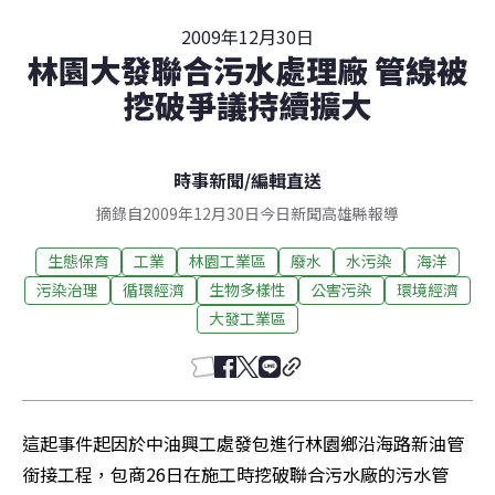
2009年12月30日
林園大發聯合污水處理廠 管線被
挖破爭議持續擴大
時事新聞
/
編輯直送
摘錄自2009年12月30日今日新聞高雄縣報導
生態保育
工業
林園工業區
廢水
水污染
海洋
污染治理
循環經濟
生物多樣性
公害污染
環境經濟
大發工業區
這起事件起因於中油興工處發包進行林園鄉沿海路新油管
銜接工程，包商26日在施工時挖破聯合污水廠的污水管