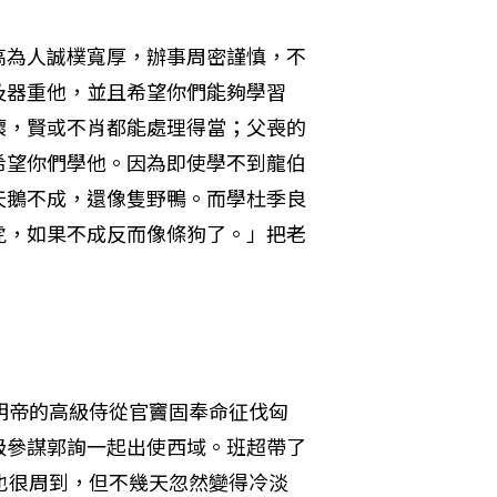
高為人誠樸寬厚，辦事周密謹慎，不
及器重他，並且希望你們能夠學習
壞，賢或不肖都能處理得當；父喪的
希望你們學他。因為即使學不到龍伯
天鵝不成，還像隻野鴨。而學杜季良
虎，如果不成反而像條狗了。」把老
明帝的高級侍從官竇固奉命征伐匈
級參謀郭詢一起出使西域。班超帶了
也很周到，但不幾天忽然變得冷淡