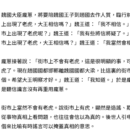
魏國大臣龐蔥，將要陪魏國王子到趙國去作人質，臨行
上出現了老虎，大王相信嗎？」魏王道：「我不相信。
市上出現了老虎呢？」魏王道：「我有些將信將疑了。
市上出現了老虎，大王相信嗎？」魏王道：「我當然會
龐蔥接著說：「街市上不會有老虎，這是很明顯的事，
虎了。現在趙國國都邯鄲離魏國國都大梁，比這裏的街
個。希望大王明察才好。」魏王道：「我知道。」於是
是聽信讒言沒有再重用龐蔥。
街市上當然不會有老虎。說街市上有虎，顯然是造謠、
從事物真相上看問題，也往往會信以為真的。後世人引
借來比喻有時謠言可以掩蓋真相的意思。