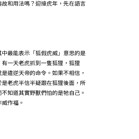
典故和用法嗎？迎接虎年，先在語言
其中最能表示「狐假虎威」意思的是
：有一天老虎抓到一隻狐狸，狐狸
就是違逆天帝的命令。如果不相信，
於是老虎半信半疑跟在狐狸後面，所
而不知道其實野獸們怕的是牠自己。
作威作福。