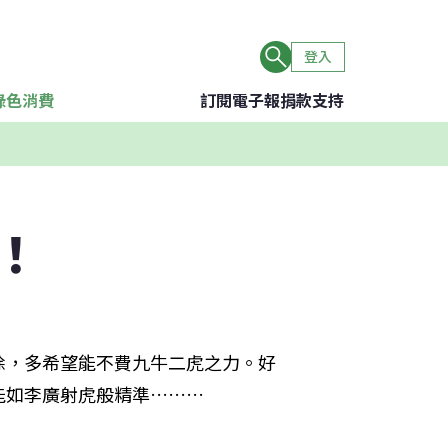
登入
綠色消費
訂閱電子報
捐款支持
！
除，多希望能不費九牛二虎之力。好
能如李廣射虎般精準………