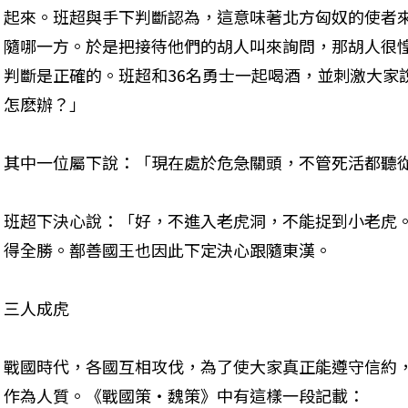
起來。班超與手下判斷認為，這意味著北方匈奴的使者
隨哪一方。於是把接待他們的胡人叫來詢問，那胡人很
判斷是正確的。班超和36名勇士一起喝酒，並刺激大家
怎麽辦？」
其中一位屬下說：「現在處於危急關頭，不管死活都聽
班超下決心說：「好，不進入老虎洞，不能捉到小老虎
得全勝。鄯善國王也因此下定決心跟隨東漢。
三人成虎
戰國時代，各國互相攻伐，為了使大家真正能遵守信約
作為人質。《戰國策‧魏策》中有這樣一段記載：