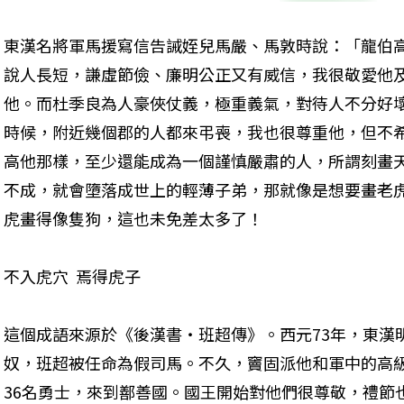
東漢名將軍馬援寫信告誡姪兒馬嚴、馬敦時說：「龍伯
說人長短，謙虛節儉、廉明公正又有威信，我很敬愛他
他。而杜季良為人豪俠仗義，極重義氣，對待人不分好
時候，附近幾個郡的人都來弔喪，我也很尊重他，但不
高他那樣，至少還能成為一個謹慎嚴肅的人，所謂刻畫
不成，就會墮落成世上的輕薄子弟，那就像是想要畫老
虎畫得像隻狗，這也未免差太多了！
不入虎穴  焉得虎子
這個成語來源於《後漢書‧班超傳》。西元73年，東漢
奴，班超被任命為假司馬。不久，竇固派他和軍中的高
36名勇士，來到鄯善國。國王開始對他們很尊敬，禮節