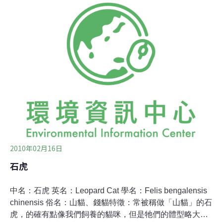
壽命不易超過20歲、出生率及抵抗力下降等現象。實因動
物園最初是從4隻開始養起，雖然現在約有20隻，但都出
現遺傳衰退（inbreeding depression）的問題。動物園副
研究員林華慶曾表示，近親交配可以看出基因產生變化：
蒙古野馬原本短而豎立的鬃毛開始下垂，腳蹄處也由黑轉
白，新生野馬體格也一代不如一代。真正的保育是保留動
物棲息地；所謂的「復育」，應該是指該物種有返回野地
的機會。與其花大錢養團團、圓圓，不如把台灣黑熊賴以
維生的山林好好保護吧？以人民辛苦納稅的錢購買蓄意近
親交配而獲
2010年02月16日
石虎
中名：石虎 英名：Leopard Cat 學名：Felis bengalensis
chinensis 俗名：山貓、錢貓特徵：常被稱做「山貓」的石
虎，的確有點像我們飼養的貓咪，但是牠們的體型略大，