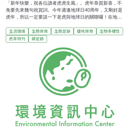
「新年快樂，祝各位讀者虎虎生風」。虎年恭賀新喜，不
免要先來幾句祝賀詞。今年適逢地球日40周年，又剛好是
虎年，所以一定要談一下老虎與地球日的關聯囉！在地球
日活動中有一個近年來很「夯」的話題，那就是生態足
生活環境
生態保育
生態足跡
棲地保育
生物多樣性
跡。但在談生態足跡之前，不知道大家有沒有聽過一個最
近很熱的名詞－－「碳足跡」呢？由於目前全球暖化、溫
虎年特刊
碳足跡
室氣體增加的關係，再加上去年年底哥本哈根會議的進
行，大家對於節能減碳的概念應該多少都有聽過吧！而怎
麼計算個人或家庭到底減了多少了碳，或是排了多少的
碳，這時候就需要「碳足跡」的計算。而「生態足跡」又
是什麼呢？多年來從事生態足跡研究的李永展認為：「生
態足跡的概念很簡單，但涵蓋層面卻相當廣泛，它說明各
種經濟體要產生功能所需要的能源與物質之流通，並且將
其轉換成自然界在維持這些流通上相對提供的陸地／水域
面積；這個同時具有分析性及教育性的技術不僅可用來評
估目前人類活動的永續性，在建立共識及協助決策上也很
有效