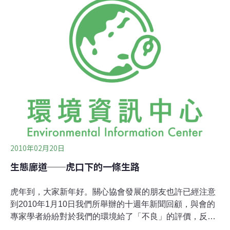
問大夥是否曾天馬行空的想過一個問題，在我們人類吃年
夜飯的時刻，或許在動物的世界中，也正準備著狂歡過新
年！人類搭著火車、飛機等交通工具，相聚在一起，在全
球化交通便利的時代，彼此距離縮小，而生活空間擴大，
活動範圍不成問題；然而動物們呢？依然遵循著一步一腳
印的移動方式，卻因人們的道路開發行交通之便等因素讓
牠們寸步難行，甚至生活範圍逐漸縮小，生物群族齊聚將
發生困難，生存棲地面臨到空前的挑戰！（這跟老虎有什
麼關聯？當然有，虎年不僅要愛虎好，更要廣愛其他動
物，
2010年02月20日
生態廊道──虎口下的一條生路
虎年到，大家新年好。關心協會發展的朋友也許已經注意
到2010年1月10日我們所舉辦的十週年新聞回顧，與會的
專家學者紛紛對於我們的環境給了「不良」的評價，反映
出我們生活的環境實際上並沒有因著經濟的成長而有相對