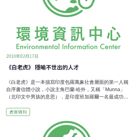
小上一半，以利在密林中穿梭。西伯利亞虎（Panthera
tigris altaica）：瀕危又稱為東北虎、滿洲虎、阿穆爾虎、
烏蘇里虎或朝鮮虎，是所有老虎中最大型的亞種，也是全
球體型最大的貓科動物，可長到3公尺，重達300~350公
斤，主要分佈於俄羅斯的西伯利亞以南、北韓以及中國東
北等地。由於棲
2010年02月17日
《白老虎》 隱喻不世出的人才
《白老虎》是一本描寫印度包羅萬象社會層面的第一人稱
自序書信體小說，小說主角巴蘭‧哈外，又稱「Munna」
（北印文中男孩的意思），是印度班加羅爾一名最成功
（也可能是最不為人知）的企業家，有天他聽說中國總理
虎年特刊
為了學習印度經驗即將來訪的消息，馬上義不容辭地決定
寫信給溫家寶，因為他自己的故事真實說明了印度經濟興
起的真相。以七封信緩緩道出他經歷的印度鄉村的、都會
的、僕人與主人的世界之間的掙扎，以及他是如何泯滅良