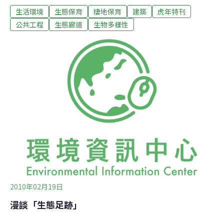
生活環境
生態保育
棲地保育
建築
虎年特刊
應的提昇，甚至還有向下沉淪的傾向。在協會即將邁入第
十個年頭，而等在前面的這個虎年頗有不詳的預兆：就象
公共工程
生態廊道
生物多樣性
徵性的角度來看，我們的生活環境已經變得越來越像張虎
口，一分分地加重力道、緊緊地掐住人們賴以維生的大
地、海洋以及天空。然而作為一篇新年特刊，這樣的說法
好像太沈重了些。既然是新年，不妨來換個角度從虎口向
內看，嘗試著在所剩不多的空間中，看看我們能為環境中
艱辛存活的物種保留怎樣的友善生活空間。這個友善的生
活空間，就是即將要提到的生態廊道（Wildlife
Crossing）概念，因為人與自然爭地的結果就是在地表上
畫出密集的網絡，然後在這些被區隔出的侷促空間中建構
著各樣的生活與工作空間。罔顧動物的活
2010年02月19日
漫談「生態足跡」