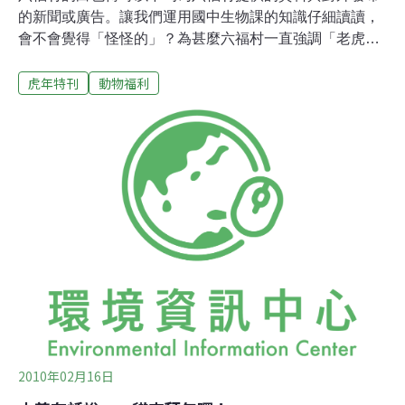
的新聞或廣告。讓我們運用國中生物課的知識仔細讀讀，
會不會覺得「怪怪的」？為甚麼六福村一直強調「老虎已
經成為老虎的一個珍貴稀有品種」？似乎飼養、保存與繁
虎年特刊
動物福利
衍白老虎是重要的保育工作。然而，如果「在生物的分類
中，白老虎已經成為老虎的一個品種」，為甚麼「父母都
是白老虎，還是有可能產下一般常看到的黃色老虎」？為
甚麼「為避免近親繁殖」而讓白老虎與黃色的老虎雜交？
試問，孟加拉虎會生出西伯利亞虎嗎？我們會為了保育孟
加拉虎，而讓孟加拉虎與西伯利亞虎雜交嗎？這會讓我們
同時失去「孟加拉虎」與「西伯利亞虎」的特有基因庫！
有人這樣做「保育」嗎？事實上，六福村自己很清楚，白
老虎是因為擁有成對的白色隱性基因（aa），而顯現「蒼
白化（pale coloration）」的表徵。白老虎並不適合野外
存活，白色基因是人類刻意保留的缺陷，只因為那是「特
別的」。六福村讓黃、白老虎雜交，
2010年02月16日