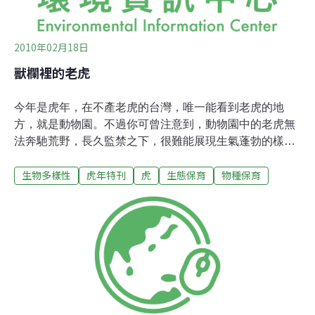
花東海域延繩釣的重要
2010年02月18日
獸欄裡的老虎
今年是虎年，在不產老虎的台灣，唯一能看到老虎的地
方，就是動物園。不過你可曾注意到，動物園中的老虎無
法奔馳荒野，長久監禁之下，很難能展現生氣蓬勃的樣
態，牠們多半是在獸欄裡來回走動。這些刻板行為絕大部
生物多樣性
虎年特刊
虎
生態保育
物種保育
分是因為單調無聊的環境，無法滿足動物的身心需求所導
致，因此請不要將之視為正常樣貌，「走動」並不是快樂
而是正在無聊與受苦。之前有個新聞，據英國媒體披露，
從1943年到1957年，至少43名感染傷寒的英國女子被衛
生部門秘密關進了薩里郡的長樹林精神病院中與世隔絕，
據幾名該精神病院的前護士透露，這所醫院就像是監獄一
樣，許多女傷寒病人入院前神智正常，可後來都被關得發
了瘋。動物又何嘗不是如此？難怪有人將動物園比喻為
「精神病園」，而其中的動物就是被囚禁其中，失去自