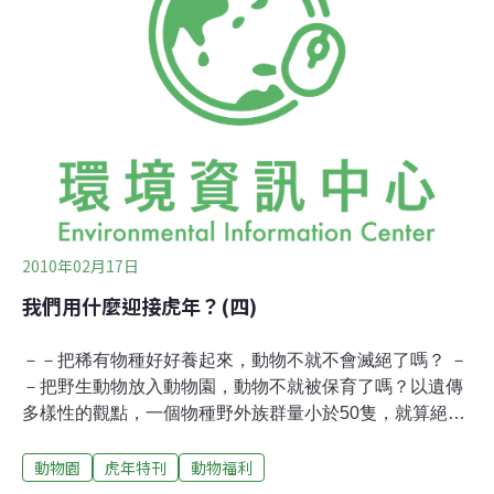
心，用最黑暗與最醜惡的手法突破加在他身上幾千年來的
種性枷鎖，而成為印度新興的高等種姓。什麼是白老虎？
傳說中整個叢林裡，一個世代只能出一隻的絕世珍品白老
虎，用來比喻主角在其村莊中特出的聰穎天性，自幼便顯
露其將來必定大放異彩的人生境遇，同時也突顯出印度底
層的窮人其翻身的難度。
2010年02月17日
我們用什麼迎接虎年？(四)
－－把稀有物種好好養起來，動物不就不會滅絕了嗎？ －
－把野生動物放入動物園，動物不就被保育了嗎？以遺傳
多樣性的觀點，一個物種野外族群量小於50隻，就算絕種
了。因為，當數量過少時，該物種只能不斷地近親交配，
動物園
虎年特刊
動物福利
一旦遺傳變異減少，適存值（fitness）便會下降。台北市
立動物園所圈養的蒙古野馬便因近親交配下，出現早夭、