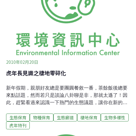
單一作物植栽區，對保護區的狀態是一大笑話。」、「成
群的推土機與怪手將森林撕裂，把竹林與現有的小型農場
夷為平地。所有對保護區所作的努力，只剩下赤裸孤單的
招牌，標
2010年02月20日
虎年長見識之棲地零碎化
新年假期，親朋好友總是要團圓餐敘一番，茶餘飯後總要
來點話題，然而若只是談論八卦聊是非，那就太遜了！因
此，趕緊看過來認識一下熱門的生態議題，讓你在新的一
年立即虎虎生風了起來！虎年來到！說到虎，當然得應景
生態保育
物種保育
生態廊道
棲地保育
生物多樣性
一下，就來為大家介紹與虎相關的主題吧！老虎習性介
紹、虎年成語，喔不！這些主題別跟孩子們搶，他們懂得
虎年特刊
可比我們多很多，就留給孩子們去發揮吧！既然如此，試