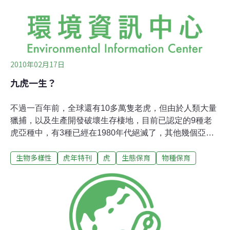
由，逐漸瘋狂而成為病患。一般大眾想到動物園多會連結
到歡樂，對於動物卻是抹去本性，有如精神病園之處。這
個比喻也揭露了動物園中的動物所遭受的不當對待。之前
2010年02月17日
九虎一生？
不過一百年前，全球還有10多萬隻老虎，但由於人類大量
獵捕，以及生產開發破壞生存棲地，目前已認定的9種老
虎亞種中，有3種已經在1980年代絕滅了，其他幾個亞種
也一樣岌岌可危，不僅數量只剩下幾千隻，分佈區還嚴重
生物多樣性
虎年特刊
虎
生態保育
物種保育
分散，處於瀕危狀態。老虎只生存在亞洲一帶，北自俄羅
斯，南至蘇門答臘、孟加拉，都有虎的蹤跡。大體而言，
北方虎的體形大，顏色較淺；南方虎體形較小，顏色較
深。這是由於受到氣候影響，例如西伯利亞虎生存的環境
經常下雪，其條紋較淡，腹部白毛多，以便在雪中潛行獵
食。生活在雨林中的蘇門答臘虎，體型則要比西伯利亞虎