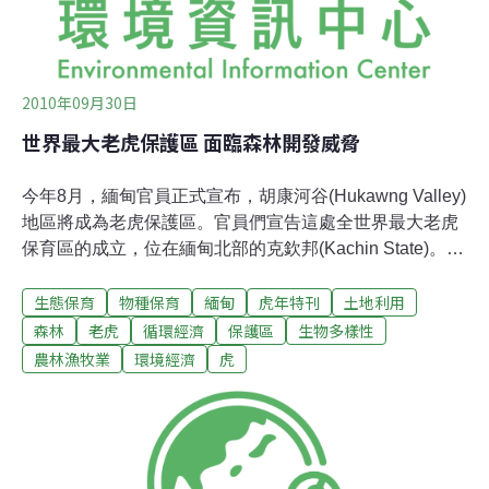
2010年09月30日
世界最大老虎保護區 面臨森林開發威脅
今年8月，緬甸官員正式宣布，胡康河谷(Hukawng Valley)
地區將成為老虎保護區。官員們宣告這處全世界最大老虎
保育區的成立，位在緬甸北部的克欽邦(Kachin State)。世
界各地的環境保育人士對這項具有里程碑意義的宣言十分
生態保育
物種保育
緬甸
虎年特刊
土地利用
振奮，這片相當於佛蒙特州大小的保護區，裡面僅剩下
3200隻野生老虎。但不到一個月後，一份由克欽邦民間發
森林
老虎
循環經濟
保護區
生物多樣性
展組織發表的報告與影片顯示，緬甸最大的富豪從過去到
農林漁牧業
環境經濟
虎
現在一直都在皆伐老虎保護區內的森林，拓殖糖與木薯作
物，並且種植白油桐作為生質燃料。這份名為《暴君、富
豪與老虎》的報告，由克欽發展網絡組織(KDNG)詳細的
描述了成群的推土機以及怪手如何夷平森林，破壞動物廊
道，只留下保護區的招牌。報告指出，「廣達20萬英畝的