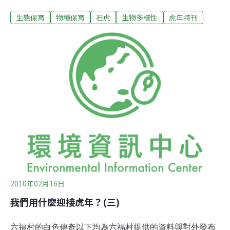
全身長滿灰褐色的毛，還有類似錢幣的褐色斑點，所以也
生態保育
物種保育
石虎
生物多樣性
虎年特刊
被叫做「錢貓」。此外，和家貓最大的不同，就是牠們耳
朵後方為黑色，有明顯的白斑。生態習性：石虎曾是台灣
常見的野生動物，但是現在數量已經很少了。牠們是夜行
性動物，喜歡單獨活動，白天常躲在樹洞或岩縫中，傍晚
才出來活動。和怕水的家貓不同的是，牠們非常會游泳，
甚至會抓魚來吃喔！樹幹現蹤跡石虎常跳躍到較高的樹
上。不過，牠們的爪子很細小，雖然會踢落樹幹上的青苔
或樹皮，但比較不容易觀察。石虎的行為跟家貓很像，都
喜歡磨爪子，所以會在樹幹上留下很多條抓痕，牠們有時
也會固定在一棵樹的樹幹上磨爪子。
2010年02月16日
我們用什麼迎接虎年？(三)
六福村的白色傳奇以下均為六福村提供的資料與對外發布