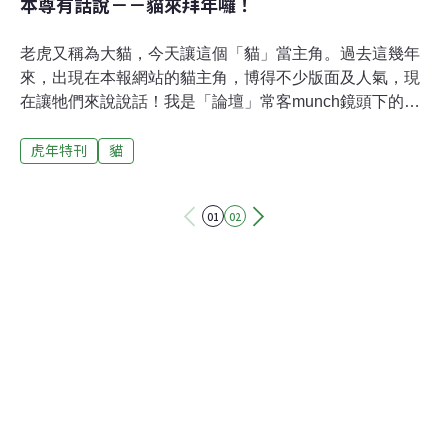
本尊有話說－－貓來拜年囉！
老虎又稱為大貓，今天讓這個「貓」當主角。過去這幾年
來，出現在本報網站的貓主角，博得不少版面及人氣，現
在讓牠們來說說話！我是「論壇」常客munch鏡頭下的
貓，對於貓沒能登入12生肖名人堂，與其說被老鼠呼弄，
虎年特刊
貓
我更相信是被做大了。照過來，公共電視「我們的島－街
貓日記」替我們說話囉！看我的毛色，應該看得出來我和
大貓的關係吧？將貓做成大貓，真是人類的偽善與智慧。
01
02
明明就是喜愛我們，偏偏拿虎當主角。其實我們貓系族
繁，豈是老虎足以道盡？不再流浪了，我不願作時間的歌
手……虎年的願望？嗯......最好是有個遮風避雨不被「撲
殺」的家囉！我們是在猴硐讓Rebecca拍到的貓，要採訪
我們對虎年的看法？不方便耶，我們不方便接受採訪，除
非幫我們打馬賽克，我擔心被控告非法侵佔……