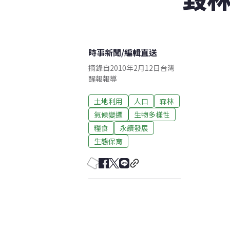
時事新聞
/
編輯直送
摘錄自2010年2月12日台灣
醒報報導
土地利用
人口
森林
氣候變遷
生物多樣性
糧食
永續發展
生態保育