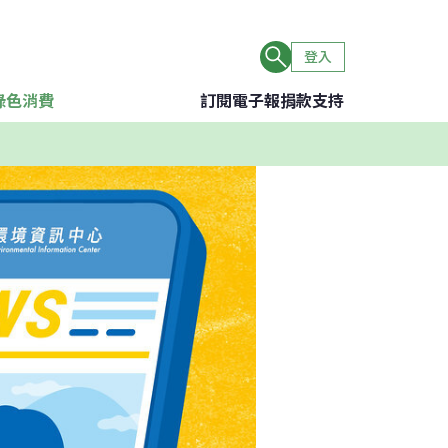
登入
綠色消費
訂閱電子報
捐款支持