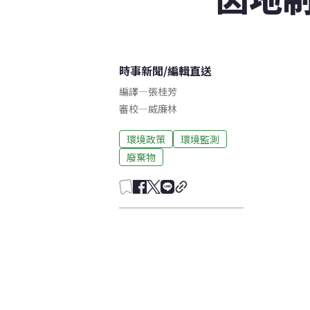
時事新聞
/
編輯直送
編譯
—
張桂芳
審校
—
威廉林
環境政策
環境監測
廢棄物