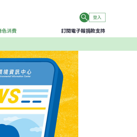
登入
綠色消費
訂閱電子報
捐款支持