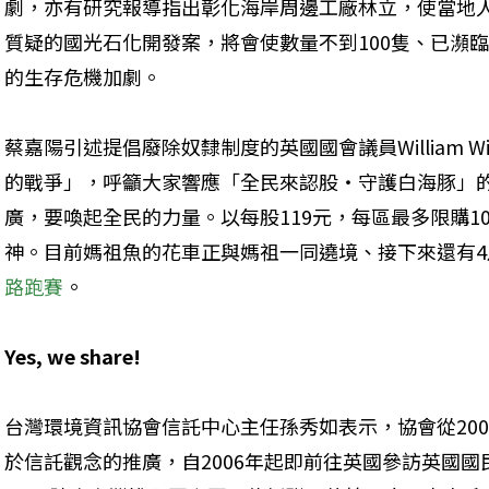
劇，亦有研究報導指出彰化海岸周邊工廠林立，使當地
質疑的國光石化開發案，將會使數量不到100隻、已瀕
的生存危機加劇。
蔡嘉陽引述提倡廢除奴隸制度的英國國會議員William Wi
的戰爭」，呼籲大家響應「全民來認股‧守護白海豚」
廣，要喚起全民的力量。以每股119元，每區最多限購1
神。目前媽祖魚的花車正與媽祖一同遶境、接下來還有4
路跑賽
。
Yes, we share!
台灣環境資訊協會信託中心主任孫秀如表示，協會從20
於信託觀念的推廣，自2006年起即前往英國參訪英國