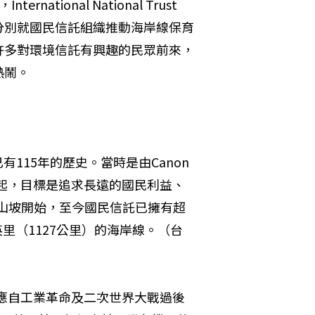
ional National Trust 
陽，分別就國民信託組織推動海岸線保育
許多對環境信託有興趣的民眾前來，
熱鬧。
已有115年的歷史。當時是由Canon 
當代名人所發起，目標是追求長遠的國民利益、
峭山坡開始，至今國民信託已擁有超
00英里（1127公里）的海岸線。（台
是為因應自工業革命及二次世界大戰過後