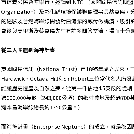
市信義公民會館舉行，邀請到INTO （國際國民信託聯盟，Internat
Organization）及彰化縣環境保護聯盟理事長蔡嘉
的經驗及台灣海岸線開發對白海豚的威脅做講演，吸引
會後與莫里斯及蔡嘉陽先生有許多問答交流，場面十分
從三人團體到海神計畫
英國國民信託（National Trust）自1895年成立以來，
Hardwick、Octavia Hill和Sir Robert三位
維護歷史遺產及自然之美。從第一件佔地4.5英畝的陡
過600,000英畝（243,000公頃）的鄉村農地及超過7
灣本島海岸線總長約1250公里。）
而海神計畫（Enterprise Neptune）的成立，就