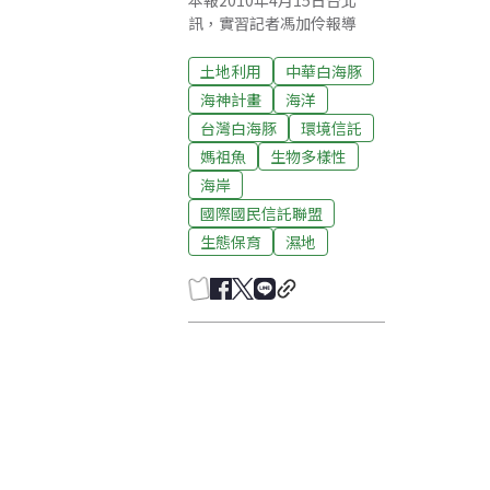
本報2010年4月15日台北
訊，實習記者馮加伶報導
土地利用
中華白海豚
海神計畫
海洋
台灣白海豚
環境信託
媽祖魚
生物多樣性
海岸
國際國民信託聯盟
生態保育
濕地