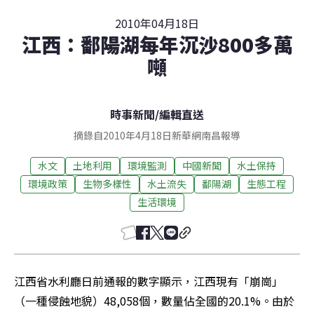
2010年04月18日
江西：鄱陽湖每年沉沙800多萬
噸
時事新聞
/
編輯直送
摘錄自2010年4月18日新華網南昌報導
水文
土地利用
環境監測
中國新聞
水土保持
環境政策
生物多樣性
水土流失
鄱陽湖
生態工程
生活環境
江西省水利廳日前通報的數字顯示，江西現有「崩崗」
（一種侵蝕地貌）48,058個，數量佔全國的20.1%。由於