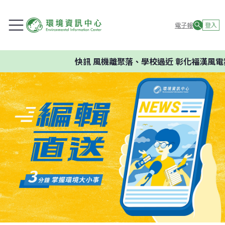
電子報
登入
快訊
風機離聚落、學校過近 彰化福漢風電