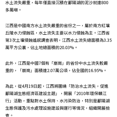
水土流失嚴重，每年僅直接沉積在鄱陽湖的泥沙就達800
多萬噸。
江西是中國南方水土流失嚴重的省份之一，屬於南方紅壤
丘陵水力侵蝕區，水土流失主要以水力侵蝕為主。江西省
第3次土壤侵蝕遙感調查表明，江西水土流失總面積為3.35
萬平方公裏，佔土地總面積的20.03%。
此外，江西是中國7個有「崩崗」的省份中水土流失較嚴
重的，「崩崗」面積達2.07萬公頃，佔全國的16.95%。
為此，從4月19日起，江西將圍繞「防治水土流失，促進
鄱陽湖生態經濟區建設主題」，開展「2010年環保贛江
行」活動，重點對水土保持、水污染防治，特別是鄱陽湖
生態保護及污水處理設施建設與運行等情況，組織開展檢
查。