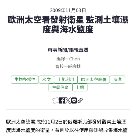
2009年11月03日
歐洲太空署發射衛星 監測土壤濕
度與海水鹽度
時事新聞
/
編輯直送
編譯
—
Chen
審校
—
威廉林
生物多樣性
水文
土地利用
歐洲太空總署
海洋
生態保育
土壤
歐洲太空總署將於11月2日於俄羅斯北部發射觀察土壤溼
度與海水鹽度的衛星。有別於以往使用探測船收集海水鹽