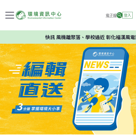
電子報
登入
快訊
風機離聚落、學校過近 彰化福漢風電