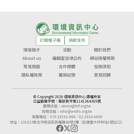
訂閱電子報
捐款支持
環境徵才
活動
關於我們
About us
編輯室自律公約
網站授權條款
常見問題
合作媒體
投稿須知
隱私權政策
獲獎紀錄
意見回饋
© Copyright 2026 環境資訊中心 版權所有
公益勸募字號：
衛部救字第1141364365號
服務信箱：
service@tnf.org.tw
投稿信箱：
infor@e-info.org.tw
客服電話：070-10101-666／02-2910-6000
地址：231023新北市新店區民權路48號3樓（近捷運大坪林站1號出口）