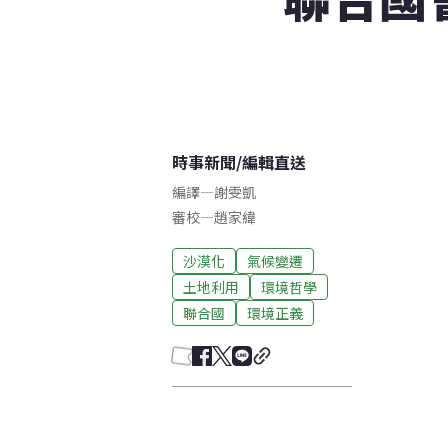
時事新聞
/
編輯直送
編譯
—
謝雯凱
審校
—
趙家緯
沙漠化
氣候變遷
土地利用
環境哲學
聯合國
環境正義