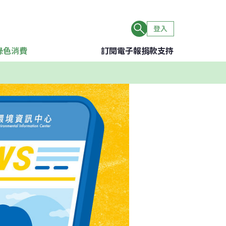
登入
綠色消費
訂閱電子報
捐款支持