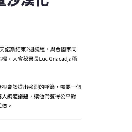
艾諾斯結束2週議程，與會國家同
會秘書長Luc Gnacadja稱
哈根會談提出強烈的呼籲，需要一個
窮人調適議題，讓他們獲得公平對
代價。