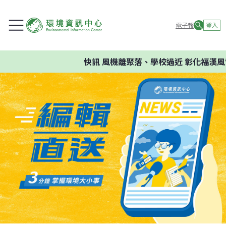
電子報
登入
快訊
風機離聚落、學校過近 彰化福漢風