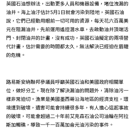
英國石油想辦法，出動更多人員和機器設備，堵住洩漏的
油井。海上油汙估計5月1日就會污染到陸地，英國石油
說，它們已經動用眼前一切可用的資源，每天花六百萬美
元在阻漏油井，先前運用遙控潛水車，去啟動油井頂端活
門、封閉油井的計畫，沒有成功，英國石油擬定的兩項替
代計畫，估計需要的時間都太久，無法解決已經迫在眉睫
的危機。
路易斯安納聯邦參議員呼籲英國石油和美國政府相關單
位，做好分工，現在除了解決漏油的問題外，清除油污一
樣非常迫切。漁業是美國墨西哥沿海地區的經濟支柱，環
境遭到破壞，遺害可能會持續很多年，有人擔心這起事故
的破壞，可能會超過二十年前艾克森石油公司油輪在阿拉
斯加觸礁，導致一千一百萬加侖元油污染的事件。