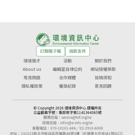
訂閱電子報
捐款支持
環境徵才
活動
關於我們
About us
編輯室自律公約
網站授權條款
常見問題
合作媒體
投稿須知
隱私權政策
獲獎紀錄
意見回饋
© Copyright 2026 環境資訊中心 版權所有
公益勸募字號：
衛部救字第1141364365號
服務信箱：
service@tnf.org.tw
投稿信箱：
infor@e-info.org.tw
客服電話：070-10101-666／02-2910-6000
地址：231023新北市新店區民權路48號3樓（近捷運大坪林站1號出口）