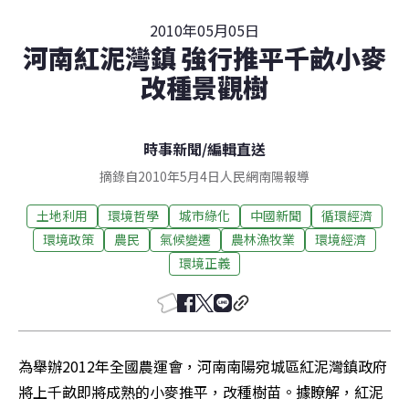
2010年05月05日
河南紅泥灣鎮 強行推平千畝小麥
改種景觀樹
時事新聞
/
編輯直送
摘錄自2010年5月4日人民網南陽報導
土地利用
環境哲學
城市綠化
中國新聞
循環經濟
環境政策
農民
氣候變遷
農林漁牧業
環境經濟
環境正義
為舉辦2012年全國農運會，河南南陽宛城區紅泥灣鎮政府
將上千畝即將成熟的小麥推平，改種樹苗。據瞭解，紅泥