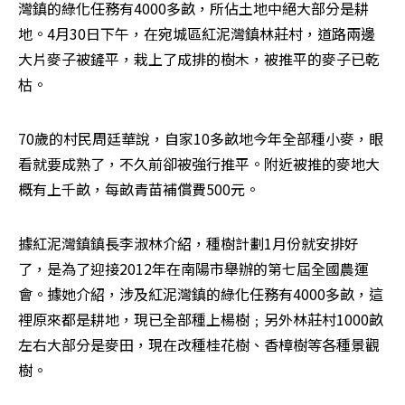
灣鎮的綠化任務有4000多畝，所佔土地中絕大部分是耕
地。4月30日下午，在宛城區紅泥灣鎮林莊村，道路兩邊
大片麥子被鏟平，栽上了成排的樹木，被推平的麥子已乾
枯。
70歲的村民周廷華說，自家10多畝地今年全部種小麥，眼
看就要成熟了，不久前卻被強行推平。附近被推的麥地大
概有上千畝，每畝青苗補償費500元。
據紅泥灣鎮鎮長李淑林介紹，種樹計劃1月份就安排好
了，是為了迎接2012年在南陽市舉辦的第七屆全國農運
會。據她介紹，涉及紅泥灣鎮的綠化任務有4000多畝，這
裡原來都是耕地，現已全部種上楊樹﹔另外林莊村1000畝
左右大部分是麥田，現在改種桂花樹、香樟樹等各種景觀
樹。