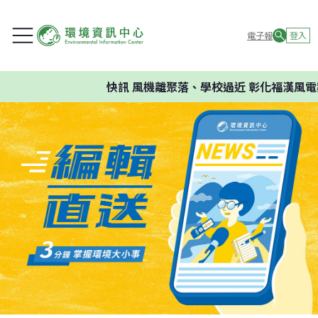
電子報
登入
快訊
風機離聚落、學校過近 彰化福漢風電