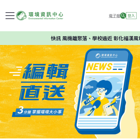
電子報
登入
快訊
風機離聚落、學校過近 彰化福漢風電