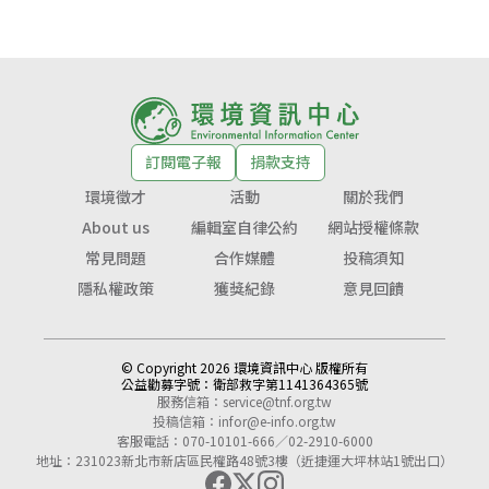
訂閱電子報
捐款支持
環境徵才
活動
關於我們
About us
編輯室自律公約
網站授權條款
常見問題
合作媒體
投稿須知
隱私權政策
獲獎紀錄
意見回饋
© Copyright 2026 環境資訊中心 版權所有
公益勸募字號：
衛部救字第1141364365號
服務信箱：
service@tnf.org.tw
投稿信箱：
infor@e-info.org.tw
客服電話：070-10101-666／02-2910-6000
地址：231023新北市新店區民權路48號3樓（近捷運大坪林站1號出口）