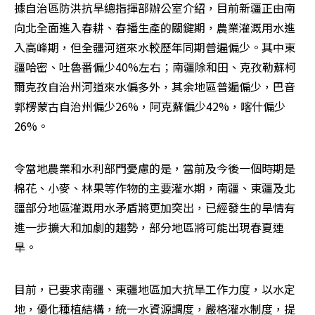
據自治區防洪抗旱總指揮部辦公室介紹，目前新疆正由南
向北全面進入春耕、春播生產的關鍵期，農業灌溉用水進
入高峰期，但全疆河道來水較歷年同期普遍偏少。其中東
疆哈密、吐魯番偏少40%左右；南疆除和田、克孜勒蘇柯
爾克孜自治州河道來水偏多外，其余地區普遍偏少，巴音
郭楞蒙古自治州偏少26%，阿克蘇偏少42%，喀什偏少
26%。
令當地農業和水利部門憂慮的是，當前及今後一個時期是
棉花、小麥、林果等作物的主要灌水期，南疆、東疆及北
疆部分地區灌溉用水矛盾將更加突出，已經發生的旱情有
進一步擴大和加劇的趨勢，部分地區將可能出現春夏連
旱。
目前，已要求南疆、東疆地區加大抗旱工作力度，以水定
地，優化種植結構，統一水資源調度，嚴格灌水制度，提