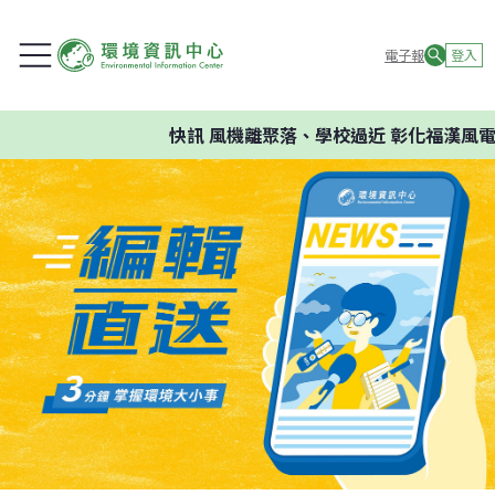
電子報
登入
快訊
風機離聚落、學校過近 彰化福漢風電