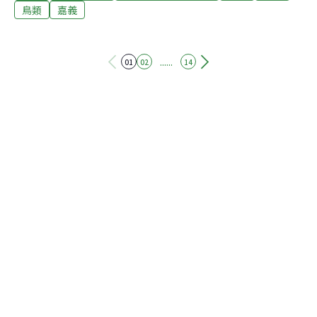
包括白頭翁、翠鳥、家燕、洋燕、斑文鳥、灰頭椋鳥與麻
鳥類
嘉義
雀，都不是保育類。畜產保育科長石蕙菱23日表示，未經
許可私自架設鳥網，已觸犯動保法規定，主管機關得逕予
拆除並銷毀網具，農民也可能被處以新台幣6萬元以上30
......
01
02
14
萬元以下罰鍰。石蕙菱說，由於架網農民為初犯，不知觸
法，僅沒收網具，勸導他不得再犯，並輔導以合法方式趕
鳥。