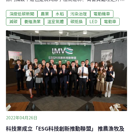
首次有機會從減碳行為中獲益。環保署19日修正發布「行
深度低碳新聞
農業
水稻
污染治理
電動機車
政院環境保護署審查開發行為溫室氣體排放增量抵換處理
原則」（簡稱「處理原則」）。農民汰換老舊農機為電動
減碳
養殖漁業
溫室氣體
碳抵換
LED
電動車
形式、漁船集魚燈改為LED燈、養殖水車換成高效省電設
備，都能獲得減碳額度。農委會表示，目前正在研擬合理
的金額，將以補助形式向農民收購減碳額度後轉賣給開發
單位，希望今年就可以開始收購。環評開發抵換原則 新納
農業減碳類別為促進環評開發單位進行溫室氣體減量，環
保署在2020年發布「處理原則」，要求符合50公頃以上園
區開發、工廠設立、天然氣以外火力發電、汽電共生廠興
建者，應提出增量抵換承諾，以抵減開發增加的溫室氣體
排放量。「處理原則」2020年發布後，共列出五大抵換來
源，環保署1月19日修正再新
2022年04月26日
科技業成立「ESG科技創新推動聯盟」 推農漁牧及