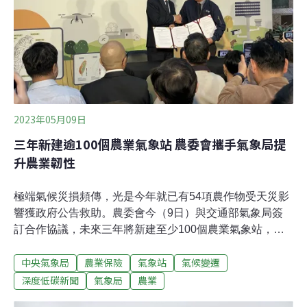
2023年05月09日
三年新建逾100個農業氣象站 農委會攜手氣象局提
升農業韌性
極端氣候災損頻傳，光是今年就已有54項農作物受天災影
響獲政府公告救助。農委會今（9日）與交通部氣象局簽
訂合作協議，未來三年將新建至少100個農業氣象站，強
化沿海養殖區、淺山農業區的氣象資訊及精準預報。氣象
中央氣象局
農業保險
氣象站
氣候變遷
局局長鄭明典說明，2020年台灣經歷百年大旱，但今年雨
量又更少，顯示原有氣象基礎已改變。過去農民根據農民
深度低碳新聞
氣象局
農業
曆耕作，現在氣象局要來協助農民曆「精緻化」。為協助