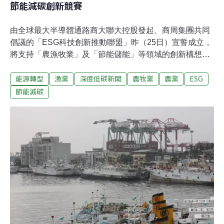
節能減碳創新競賽
由全球最大半導體通路商大聯大控股發起、商周集團共同
倡議的「ESG科技創新推動聯盟」昨（25日）宣誓成立，
將支持「農漁牧業」及「節能儲能」等領域的創新構想。
聯盟也發起「IMV獎－創新競賽&創新補助」計畫，預計5
能源轉型
漁業
深度低碳新聞
農牧業
農業
ESG
月開放線上徵件。聯盟表示，氣候變遷帶來的災害，農漁
牧業首當其衝，迫切需要環境保護與產業轉型的策略。競
節能減碳
賽鼓勵永續創新 補助支持成熟技術「IMV獎－創新競賽&
創新補助」分別代表具創新性（Innovation）、具市場性
（Marketable），以及重視永續價值（Value），將採雙軌
並行制，一方面透過競賽，鼓勵創新構想正在起步的學生
及創新團隊，另一方面補助資金、資源，支持技術發展相
對成熟的創新公司。創新競賽將徵求關注農漁牧業、節能
儲能議題，且具電子、機械設計、AIoT、通訊、軟體、綠
色科技能力及思維的創新團隊、公司，預計今年5月開放
線上徵件，初選後透過工作坊、業師輔導，優化提案或進
行實作，