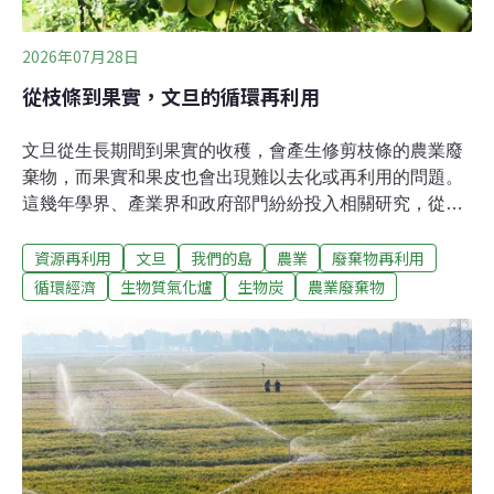
2026年07月28日
從枝條到果實，文旦的循環再利用
文旦從生長期間到果實的收穫，會產生修剪枝條的農業廢
棄物，而果實和果皮也會出現難以去化或再利用的問題。
這幾年學界、產業界和政府部門紛紛投入相關研究，從廢
棄枝條如何循環利用，再到文旦的全果加工應用，希望解
資源再利用
文旦
我們的島
農業
廢棄物再利用
決文旦農業廢棄物的問題。文旦枝條 就地粉碎循環再利用
全國文旦種植面積將近4000公頃，文旦樹生長期間都要修
循環經濟
生物質氣化爐
生物炭
農業廢棄物
剪枝條，才能防止果實表皮擦傷或造成病蟲害。根據農業
部台南區農業改良場的評估，文旦果園大約每公頃會產生
6到21公噸左右的枝條廢棄物。過去農民大多採取就地堆
置或掩埋，甚至焚燒作為去化方式，不但要花費相當長的
腐化時間，耗費人力和成本，也會造成空氣污染。為了讓
文旦廢棄物達到循環再利用，台南區農業改良場輔導農民
利用乘坐式割草機，將直徑約2公分以下的葉片和枝條，