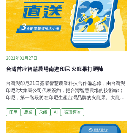
漁撈能力更是名列世界前茅。身為世界貿易組織（WTO）
成員國之一，這般「漁業大國」要如何善盡永續漁業責
任，也成為社會關注焦點。聯合國世界糧農組織（FAO）
曾提出警告，全球90%的魚群繁衍速度已跟
2021年01月27日
台灣首座智慧農場南進印尼 火龍果打頭陣
台灣與印尼21日簽署智慧農業科技合作備忘錄，由台灣與
印尼2大集團公司代表簽約，把台灣智慧農場的技術輸出
印尼，第一階段將在印尼生產台灣品牌的火龍果。大龍王
與PT AIMCO集團以大龍王公司印尼分公司的基礎共組一
印尼
農業
永續
AI
循環經濟
家合資公司，大龍王農產總經理郭俊男今天（26日）表
示，這次合作，是將位於屏東的大龍王火龍果智慧示範農
場的整場技術輸出印尼。火龍果的主要生產季節在夏天，