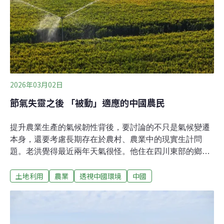
直接在園區就地粉碎。作物改良科果樹研究室副研究員張
汶肇表示，1週內就可以乾枯萎凋，大約3到4個月完成腐
化、分解，再經過二次粉碎處理，可以更均一
2026年03月02日
節氣失靈之後 「被動」適應的中國農民
提升農業生產的氣候韌性背後，要討論的不只是氣候變遷
本身，還要考慮長期存在於農村、農業中的現實生計問
題。老洪覺得最近兩年天氣很怪。他住在四川東部的鄉村
裡，以種水稻等農作物為生。 按照中國農諺「穀雨插
土地利用
農業
透視中國環境
中國
秧」，他一般在4月插秧，但去（2025）年，他直到端午
節才能行動。 這是因為那年村裡經歷了春旱，有效降水屈
指可數，但堰塘裡需要大量水來浸泡土壤，插秧才能順
利。老洪說，去年已經不算極端，因為前（2024）年春天
他連秧苗都沒能栽下去。除了春旱，高溫熱浪讓他在田間