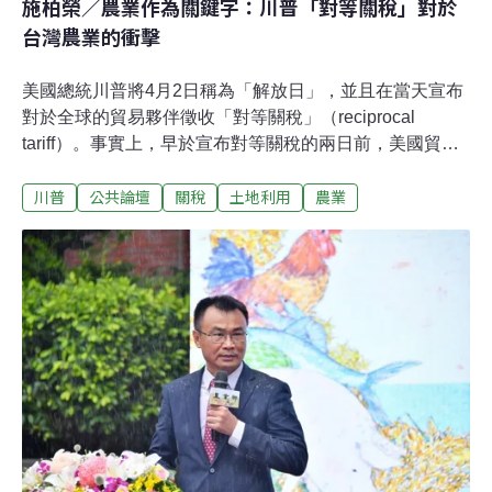
施柏榮／農業作為關鍵字：川普「對等關稅」對於
台灣農業的衝擊
美國總統川普將4月2日稱為「解放日」，並且在當天宣布
對於全球的貿易夥伴徵收「對等關稅」（reciprocal
tariff）。事實上，早於宣布對等關稅的兩日前，美國貿易
代表署（Office of the United States Trade
川普
公共論壇
關稅
土地利用
農業
Representative，USTR）便先發布了「2025年各國貿易
評估報告」（2025 National Trade Estimate Report），美
國貿易代表署稱這一份報告結果，依循了川普的「美國優
先」與川普提出的「2025年貿易政策議程」（President’s
2025 Trade Policy Agenda）。