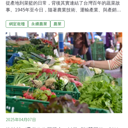
從產地到菜籃的日常，背後其實連結了台灣百年的蔬菜故
事。1945年至今日，隨著農業技術、運輸產業、與產銷通
路的演進，台灣的青菜產出也經歷了從被動適應自然氣
網室栽種
永續農業
農業
候，到積極調整技術，主動克服氣候的重大轉變。台灣新
文化運動紀念館於上（7）月12日舉辦「文化問。診」系
列講座，首場以「青菜從哪來——臺北市郊的農業生產與
消費」為題，長期研究台灣蔬菜歷史的東吳大學歷史系副
教授曾獻緯，帶領觀眾從台北近郊到高山農場，回顧台灣
人與青菜的地理、氣候與市場互動史，看見餐桌上的「菜
文化」。台北近郊蔬菜難抵颱風，高山高麗菜順勢興起曾
獻緯出生於南投農村的茶農家庭，家中種茶之外，也種植
芋頭等旱作作物，並透過農會進行共同運銷與拍賣。他自
小觀察農民比對簿子、關注價格，進而思考：蔬菜的生產
與消費究竟如何連動？曾獻緯指出，台灣蔬菜種植可分為
三類：一為家庭式栽種，以自給或物物交換為主；二
2025年04月07日