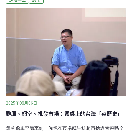
再生能源，過程卻引發許多質疑，例如光電與農業爭地、
漁電共生衝突，或是地熱與原住民地區衝突等。為了突破
治理困境，國發會啟動「區域治理沙盒實驗」計畫，鎖定
太陽光電、漁電共生、微水力與地熱發電四大能源，跨部
會研究各地案例，從中找出可制度化、可擴散的治理模
式。經歷一年的實驗，國發會於26日在台北舉辦首場成果
發表會，並提出四大能源指引。國發會主委葉俊顯說明，
能源轉型不僅是技術的問題，更是治理的課題。沙盒計畫
歸納出三大治理啟示：首先，建立跨部會對話平台，讓政
策設計能回應地方脈絡，與地方協作；其次，透
2025年08月06日
颱風、網室、批發市場：餐桌上的台灣「菜歷史」
隨著颱風季節來到，你也在市場或生鮮超市搶過青菜嗎？