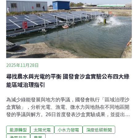
的勞作更加辛苦。6月下旬，我見到老洪那天，村裡難得
下了場大雨，持續一週多的高溫從39°C降至29°C。雨還沒
停，趁著降溫，老洪就趕緊換上雨靴，去田地搶種紅薯。
不只是老洪感到困惑，內蒙古西北部的降水量也超出以往
經驗，讓沙漠綠洲農場的蜜瓜採收者發了愁。採收期過多
的降水導致瓜容易開裂、品質也有所下降；在傳統的農業
大省河南，自9月以來不斷下了近40天的
2025年11月28日
尋找農水與光電的平衡 國發會沙盒實驗公布四大綠
能區域治理指引
為減少綠能發展與地方的爭議，國發會執行「區域治理沙
盒實驗」，分析光電、漁電、微水力與地熱在不同地區開
發的爭議與解方。26日首度發表沙盒實驗成果，並提出四
大能源指引；農業部也承諾近期將提出農業設施容許辦法
能源轉型
太陽光電
小水力發電
深度低碳新聞
修法，以及溫室、畜牧場建置光電的指引。國發會沙盒實
驗成果 揭四大能源指引台灣推動2050淨零目標，積極發展
漁電共生
農業