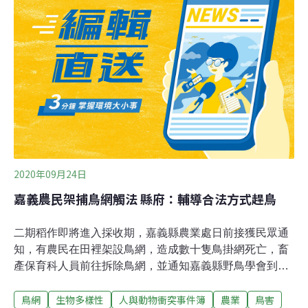
常造成供過於求，屏東縣政府為解決火龍果產銷問題，在
工業局及清華大學電機資訊學院等團隊協助下，推動在地
農場「應用AI 協助火龍果冬季產果技術之擴散推廣」。郭
俊男表示，這項智慧農業科技的南進，是台灣首個智慧農
業的南向，所生產的火龍果品牌仍是台灣品牌，除了供應
印尼本地的內銷外，大龍王既有的大陸、日本、美國及中
東也將是消費主力，火龍果為第一階段示範場域，逐漸的
可將台灣優異的農作物在印尼做快速複製擴大。
2020年09月24日
嘉義農民架捕鳥網觸法 縣府：輔導合法方式趕鳥
二期稻作即將進入採收期，嘉義縣農業處日前接獲民眾通
知，有農民在田裡架設鳥網，造成數十隻鳥掛網死亡，畜
產保育科人員前往拆除鳥網，並通知嘉義縣野鳥學會到場
協助辨識死亡鳥類。嘉義縣野鳥學會理事長陳建樺指出，
鳥網
生物多樣性
人與動物衝突事件簿
農業
鳥害
他現場瞭解中網死亡共有19隻鳥類與一隻東亞家蝠，鳥種