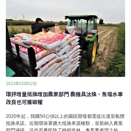
農業調適極端氣候，強化氣象資訊應用在農業，行政院農
業委員會及交通部中央氣象局今（9日）簽訂「農業氣象
資訊服務及應用合作協議」。農委會副主委陳駿季表示，
農業經營的本質是看天吃飯，近年主要天災樣態逐漸改
變，農業經營不確定性越來越高，區域性精準氣象預報需
求也提高，氣象站在農業區的覆蓋率有待提升。根據重要
農業生產區的氣象觀測網，農業氣象站已從2016年12站，
2022年大幅增加至176站，未來三年內將再增設至少100
站。陳駿季表示，現今農業保險會
2023年02月02日
環評增量抵換增加農業部門 農機具汰換、魚塭水車
改良也可獲碳權
2020年起，我國50公頃以上的園區開發都需提出溫室氣體
抵換承諾。近期環保署擴大抵換來源種類，並新納入農業
部門減碳，這也是農民除了植樹造林、禽畜糞處理之外，