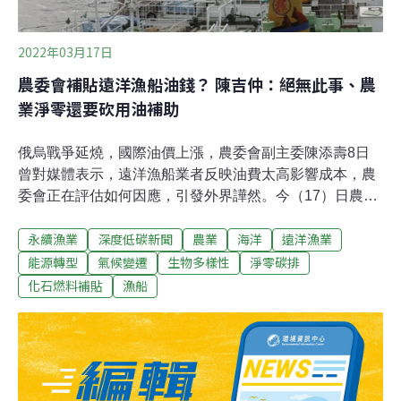
2022年03月17日
農委會補貼遠洋漁船油錢？ 陳吉仲：絕無此事、農
業淨零還要砍用油補助
俄烏戰爭延燒，國際油價上漲，農委會副主委陳添壽8日
曾對媒體表示，遠洋漁船業者反映油費太高影響成本，農
委會正在評估如何因應，引發外界譁然。今（17）日農委
會主委陳吉仲澄清「沒有這回事」，漁業用油補貼只限定
永續漁業
深度低碳新聞
農業
海洋
遠洋漁業
國內加油，且為了順應農業部門淨零碳排，未來還要逐年
減少。台灣動物社會研究會、環境正義基金會今日也發表
能源轉型
氣候變遷
生物多樣性
淨零碳排
聯合聲明，呼籲國內漁業用油補助公帑已高達4億元，不
化石燃料補貼
漁船
該再加碼補貼遠洋漁船國外用油，應向國際「負責任漁
業」精神看齊，減少有害漁業補助。我國漁業用油補貼編
列10億 民間呼籲停止「有害漁業補貼」我國漁業發達，遠
洋漁業實力更是驚人，擁有近1100艘遠洋漁船，數量僅次
於中國，作業漁場遍布全球，鮪魚捕撈量全球第一，公海