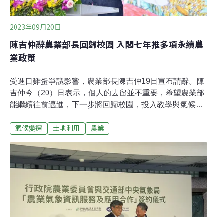
2023年09月20日
陳吉仲辭農業部長回歸校園 入閣七年推多項永續農
業政策
受進口雞蛋爭議影響，農業部長陳吉仲19日宣布請辭。陳
吉仲今（20）日表示，個人的去留並不重要，希望農業部
能繼續往前邁進，下一步將回歸校園，投入教學與氣候變
遷研究。因社會紛擾黯然下台 陳吉仲重返校園我國農業部
氣候變遷
土地利用
農業
8月1日掛牌上路，由時任農業委員會主任委員陳吉仲扛下
首任部長重擔，不料身陷進口蛋紛爭。陳吉仲昨（19）日
親上火線解釋今年進口蛋疑慮，為造成社會紛擾向大眾道
歉，並於當晚透過社群媒體宣布請辭部長職位。行政院長
陳建仁一度慰留，最終仍予准辭，政院發言人林子倫表
示，近日陳吉仲多次向院長表達辭意，表態願擔負政務官
的責任，堅定請辭，院長才尊重其決定。