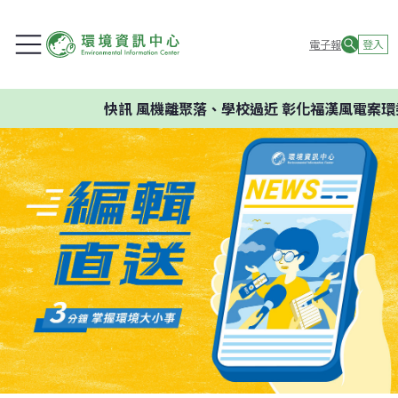
電子報
登入
快訊
風機離聚落、學校過近 彰化福漢風電案環