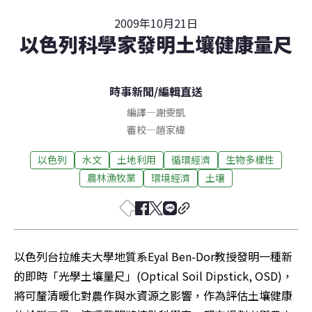
2009年10月21日
以色列科學家發明土壤健康量尺
時事新聞
/
編輯直送
編譯
—
謝雯凱
審校
—
趙家緯
以色列
水文
土地利用
循環經濟
生物多樣性
農林漁牧業
環境經濟
土壤
以色列台拉維夫大學地質系Eyal Ben-Dor教授發明一種新
的即時「光學土壤量尺」(Optical Soil Dipstick, OSD)，
將可釐清暖化對農作與水資源之影響，作為評估土壤健康