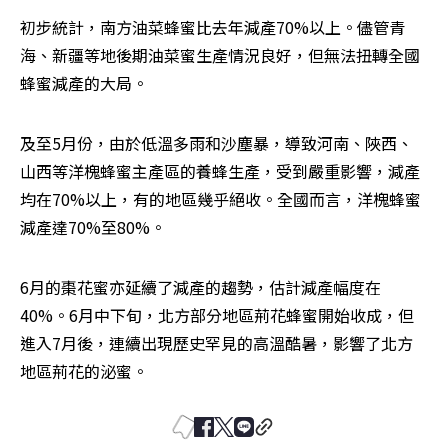
初步統計，南方油菜蜂蜜比去年減產70%以上。儘管青
海、新疆等地後期油菜蜜生產情況良好，但無法扭轉全國
蜂蜜減產的大局。
及至5月份，由於低溫多雨和沙塵暴，導致河南、陜西、
山西等洋槐蜂蜜主產區的養蜂生產，受到嚴重影響，減產
均在70%以上，有的地區幾乎絕收。全國而言，洋槐蜂蜜
減產達70%至80%。
6月的棗花蜜亦延續了減產的趨勢，估計減產幅度在
40%。6月中下旬，北方部分地區荊花蜂蜜開始收成，但
進入7月後，連續出現歷史罕見的高溫酷暑，影響了北方
地區荊花的泌蜜。