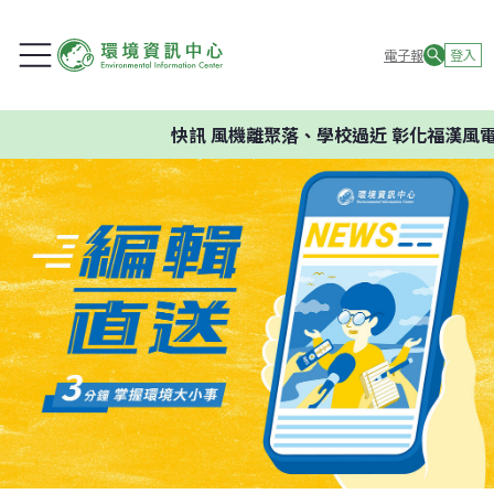
電子報
登入
快訊
風機離聚落、學校過近 彰化福漢風電