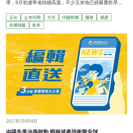
導，8月初遼寧省持續高溫，不少玉米地已經嚴重乾旱，
玉米桿矮小發黃，部分玉米桿都沒有結棒。高溫同樣襲擊
玉米
土地利用
大豆
中國新聞
糧食
減產
著世界三大黃金玉米帶之一的吉林省公主嶺地區。中國糧
油市場中心稱，由於今（2018）年東北地區發生嚴重春
永續發展
乾旱
旱，6月後東北局部地區又出現大風冰雹天氣及局部地區
發生病蟲害，預計今年全國玉米單產下降已成定局。除了
玉米之外，另一大農作物大豆也遭遇不小挑戰。調研發
現，不少農民種植大豆的意願也不強。2018年中國大豆種
植面積仍然小幅下降。
2017年10月04日
中國冬季治霾啟動 鋼廠減產恐衝擊全球