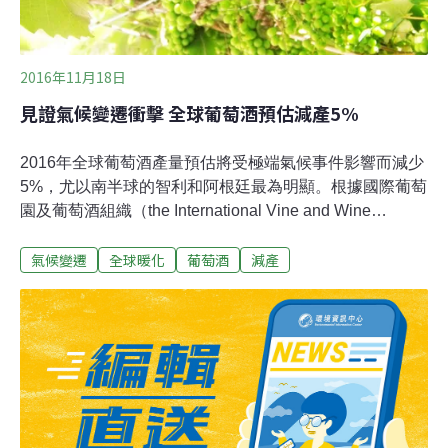
2016年11月18日
見證氣候變遷衝擊 全球葡萄酒預估減產5%
2016年全球葡萄酒產量預估將受極端氣候事件影響而減少
5%，尤以南半球的智利和阿根廷最為明顯。根據國際葡萄
園及葡萄酒組織（the International Vine and Wine
Organisation，OIV）估計，今年葡萄酒產量約在兩億
氣候變遷
全球暖化
葡萄酒
減產
5950萬公石（mhl），可能是20年來產量數一數二少的一
年。雖然尚可滿足消費者需求，但這樣的數字仍反映全球
暖化和自然氣候變化對葡萄酒產量的衝擊，甚至未來產區
的改變。義大利預計將是2016年葡萄酒產量最高的國家，
緊接著是法國、西班牙、美國、澳洲和中國。法國雖然仍
是前三名，但是產量預計減少12%，降至4190萬公石。減
產最嚴重的地方可能是南美洲，梅貝克和卡門內葡萄酒的
主要產區。阿根廷預計將減產35%，第七大產區智利將減