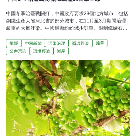
中國冬季治霾戰開打，中國政府要求28個北方城市，包括
鋼鐵生產大省河北省的部分城市，在11月至3月期間治理
嚴重的大氣汙染。中國鋼廠紛紛減少訂單、限制鐵礦石購
買、並準備面對營收減少局面，結果連帶使得中國鐵礦
鋼鐵
中國新聞
污染治理
循環經濟
礦業
石、焦炭及焦煤市場重挫，過去一個月跌幅超過20%。中
國十九大10月18日將在北京召開，鋼鐵重鎮河北省為降低
公害污染
環境經濟
減產
冬季空污，不排除削減產出最多5成，目前數十家無法符
合環保標準的較小型民間鋼廠，已經遭到關閉。國投安信
期貨研究院黑色首席分析師曹穎指出，如果受到限制的28
個城市全部減產50%，則將減少約4567萬噸粗鋼產量。這
相當於中國2016年產量的近6%。