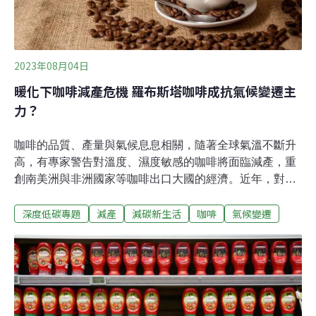
2023年08月04日
暖化下咖啡減產危機 羅布斯塔咖啡成抗氣候變遷主
力？
咖啡的品質、產量與氣候息息相關，隨著全球氣溫不斷升
高，有專家警告對溫度、濕度敏感的咖啡將面臨減產，重
創南美洲與非洲國家等咖啡出口大國的經濟。近年，對氣
候更具適應性的咖啡品種羅布斯塔逐漸獲得青睞，它是否
深度低碳專題
減產
減碳新生活
咖啡
氣候變遷
能成為對抗氣候變遷的主力？咖啡是現代人生活中不可或
缺的飲品。常見咖啡品種有阿拉比卡（Arabica）與羅布斯
塔（Robusta），阿拉比卡以香氣細緻、溫和聞名，不僅
味道多變，咖啡因含量也較低，長年在咖啡市場市佔第
一。然而，近年羅布斯塔的市佔率急起直追，不僅因為技
術改良而增產，也因為相對阿拉比卡，羅布斯塔被認為更
能抵抗日益嚴重的氣候變遷衝擊。不久的將來 羅布斯塔將