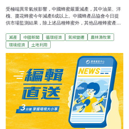
受極端異常氣候影響，中國蜂蜜嚴重減產，其中油菜、洋
槐、棗花蜂蜜今年減產6成以上。中國蜂產品協會今日提
供市場監測結果，除上述品種蜂蜜外，其他品種蜂蜜產量
也不容樂觀。蜂蜜的嚴重減產，令中國全國蜂蜜收購價格
減產
中國新聞
循環經濟
氣候變遷
農林漁牧業
一路飆升，不斷刷新歷史紀錄。目前，油菜蜂蜜收購價最
高達每噸8000元，比去年上漲了80%；洋槐蜂蜜最高達每
環境經濟
土地利用
噸2.5萬元至2.6萬元，幾乎比去年翻了一番。中國正常年
份生產蜂蜜30萬噸，其中油菜蜜產量約佔全國蜂蜜總產量
的40%，洋槐蜜、棗花蜜在全國瓶裝蜂蜜零售市場，約佔
30%左右。今年春天，西南五省遭遇了百年未遇的大旱，
南方持續低溫，北方寒潮頻繁，令作物生長滯後。四川、
湖北、江蘇等地油菜花期，推遲了15天左右。低溫不僅使
蜂群不能正常繁衍和採蜜，也使油菜蜜源不能正常分泌蜜
糖，嚴重影響了油菜蜂蜜的產量。初步統計，南方油菜蜂
蜜比去年減產70%以上。儘管青海、新疆等地後期油菜蜜
生產情況良好，但無法扭轉全國