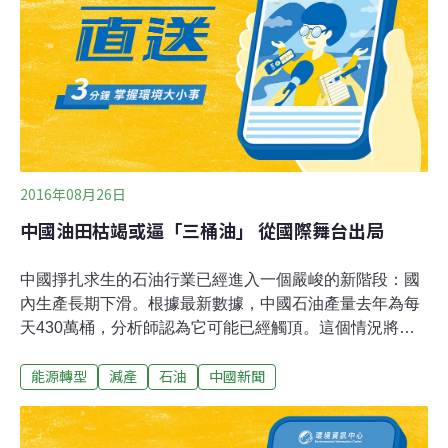
2016年08月26日
中國油田枯竭或逼「三桶油」 從國際舞台出局
中國掙扎求生的石油行業已經進入一個嚴峻的新階段：國
內生產長期下滑。根據最新數據，中國石油產量去年為每
天430萬桶，分析師認為它可能已經觸頂。這個情況將給
全球造成重大影響。比如，隨著中國加大進口以滿足國內
能源轉型
減產
石油
中國新聞
上升的需求，原油價格可能上漲。《華爾街日報》報導
說，對於一個不久前還把能源獨立視為國家安全關鍵要素
的國家來說，這標誌著一個根本性的轉變。它也讓中國更
深的暴露在全球熱點之下。中國今天最大的石油供應國包