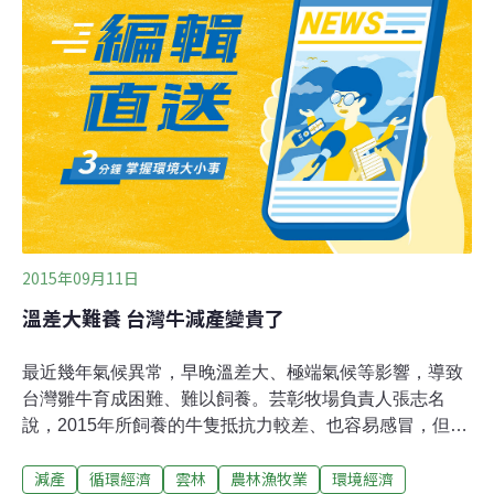
括：沙烏地阿拉伯、俄羅斯、安哥拉和伊拉克。石油進口
對中共構成新的挑戰。中共領導人擔憂被拖入區域衝突，
但是也希望保護他們在海外的利益。中共在吉布地設立首
個海外軍事前哨，部分目的也是為了保衛它的油田和其它
地區利益。全球能源行業通常把中國視為巨大的石油消費
國。中國也將很快取代美國成為最大的石油進口國。由於
中國上升的需求，全球石油價格可能逐漸上漲，當然油價
還取決於一系列廣泛的因素。中石油8月24日說，該公
2015年09月11日
溫差大難養 台灣牛減產變貴了
最近幾年氣候異常，早晚溫差大、極端氣候等影響，導致
台灣雛牛育成困難、難以飼養。芸彰牧場負責人張志名
說，2015年所飼養的牛隻抵抗力較差、也容易感冒，但牛
肉市場需求量增加，整體供給因育成困難減少2至3成，未
減產
循環經濟
雲林
農林漁牧業
環境經濟
來台灣牛市場有缺貨之虞。張志名說，近幾年因食安風