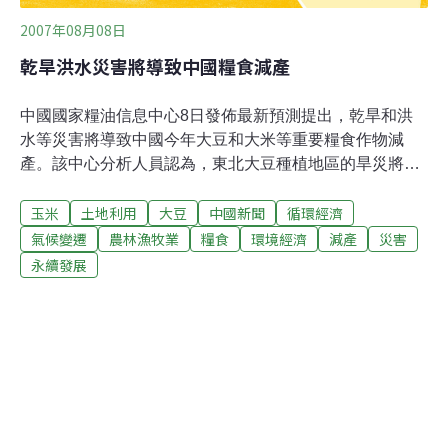
2007年08月08日
乾旱洪水災害將導致中國糧食減產
中國國家糧油信息中心8日發佈最新預測提出，乾旱和洪
水等災害將導致中國今年大豆和大米等重要糧食作物減
產。該中心分析人員認為，東北大豆種植地區的旱災將導
致大豆減產，估計今年大豆總產量將為1480萬噸，比去年
玉米
土地利用
大豆
中國新聞
循環經濟
少117萬噸，降幅達7.3%。雖然旱災同時給東北的玉米生
產造成嚴重影響，但國家糧油信息中心卻仍然認為中國年
氣候變遷
農林漁牧業
糧食
環境經濟
減產
災害
度玉米總產量可以達到此前所估計的1.49億噸水平。另外
永續發展
由於中國稻穀種植面積出現減少，而且南方稻穀產地受到
洪水災害等的影響，國家糧油信息中心將稻穀產量預估下
調100萬噸，認為中國總產量將達到1.86億噸。不過這個
數字仍然比去年的稻穀總產量多出331萬噸。