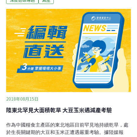
收。番茄是番茄醬、墨西哥莎莎醬、義大利紅醬
（Marinara sauce）、披薩醬與義大利麵醬汁的主要原
料，薯條、漢堡也少不了它，做披薩、義大利麵更是缺它
不可。然而，加州今年的大乾旱，卻讓這項日常調味料的
供給陷入危機。據統計，加州番茄加工廠產量占全球1/4，
卻逐年衰退。美國農業部數字顯示，從2015年至今，加州
的番茄產量已連續6年下降，從1440萬噸一路跌到今年預
估的1170萬噸，業者還憂心達不到這個數字。持續的旱
災，農民也苦不堪言。加州番茄種植者協會（California
Tomato
2018年08月15日
陸東北罕見大面積乾旱 大豆玉米遇減產考驗
作為中國糧食主產區的東北地區目前罕見地持續乾旱，處
於生長關鍵期的大豆和玉米正遭遇嚴重考驗。據陸媒報