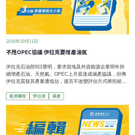
產21%。南非預估減產19%，但是澳洲和紐西蘭將分別增
產5%和35%。紐西蘭甚至將接近2014年創下的產量紀
錄。OIV指出，整體而言
2016年10月11日
不甩OPEC協議 伊拉克要增產油氣
伊拉克石油部9日聲明，要求當地及外資能源企業明年持
續增產石油、天然氣。OPEC上月底達成減產協議，但傳
伊拉克質疑其產量遭低估，揚言不改變評估方式將拒絕合
作。伊拉克石油部9日發出一份聲明表示，部長盧埃比
能源轉型
伊拉克
減產
（Jabar Ali al-Luaibi）呼籲在伊拉克經營的本國與外國公
司明年繼續增加石油以及天然氣的產量。不過就在一個多
禮拜前，全球各大產油國才在阿爾及利亞集會達成八年來
首次的減產協議，而伊拉克上述聲明也讓外界覺得協議隨
時可能崩盤，減產只是說說而已。