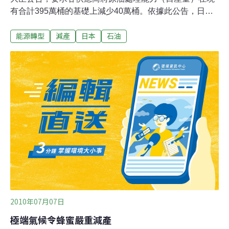
有合計395萬桶的基礎上減少40萬桶。依據此公告，日本5
大石油供應商敲定在2016年前，將汽油等的製造能力合計
能源轉型
減產
日本
石油
削減10%，其中日本最大JX日礦日石能源將考慮部分縮小
和關閉日本國內7處煉油廠。擁有日均140萬桶左右處理能
力的JX日礦日石能源，討論將位於橫濱市的根岸煉油廠的
原油冶煉核心裝置由2套減少為1套，或關閉只擁有1套裝
置的日本國內三處煉油廠中的一個。包括山口縣麻裏布煉
油廠、大分市的大分煉油廠和大阪府高石市大阪煉油廠。
日本經濟産業省預測汽油和煤油等燃料油的日本國內需求
到2018年度將比2013年度減少8.4％，汽油將減少9.5％，
煤油減少15.3％。該省認為，日本國內23處煉油廠的處理
能力比需求高出20～30%。通過修訂公告，要求石油行業
首先在2017年3月底之前將供給能力削減10%。
2010年07月07日
極端氣候令蜂蜜嚴重減產