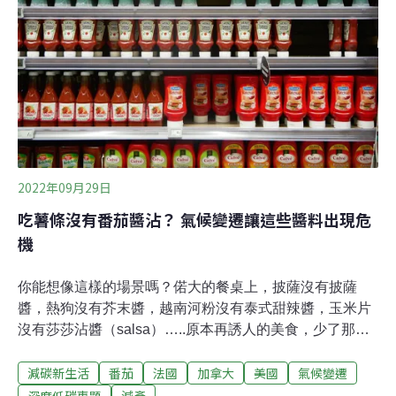
反超阿拉比卡2016年，一份調查報告指出，氣候暖化已嚴
重威脅咖啡的供應鏈，比如在坦尚尼亞，氣溫每上升
1℃，每公頃咖啡產量就下降137公斤。自1960 年代以
來，該國咖啡產量已下降了50%。該報告也預測，未來隨
著氣溫逐步升高，咖啡種植面積
2022年09月29日
吃薯條沒有番茄醬沾？ 氣候變遷讓這些醬料出現危
機
你能想像這樣的場景嗎？偌大的餐桌上，披薩沒有披薩
醬，熱狗沒有芥末醬，越南河粉沒有泰式甜辣醬，玉米片
沒有莎莎沾醬（salsa）…..原本再誘人的美食，少了那一
味醬料，往往就像失去靈魂般黯然失色。然而在氣候變遷
減碳新生活
番茄
法國
加拿大
美國
氣候變遷
的影響下，這些生活不可或缺的尋常醬料，也面臨短缺危
機。番茄歉收 衝擊三大醬料影響最大的莫過於番茄的歉
深度低碳專題
減產