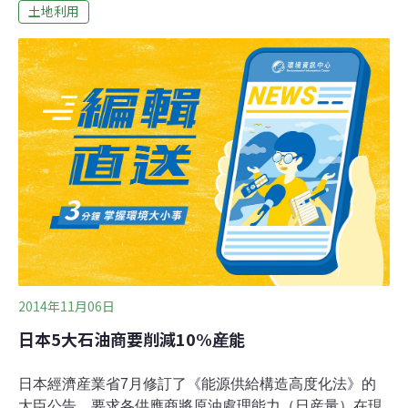
暴、瘦肉精等問題，許多消費者越來越注重肉的品質，而
土地利用
台灣牛口感較好、新鮮且品質穩定，市場需求增加1至2
成。然而張志名指出，台灣牛相當怕熱，適合生長的環境
氣溫是15至20℃，小牛的生產數因天氣不穩定，銳減許
多，他的牧場的小牛數量，相較去年就少了近100頭。
「牛隻越來越難飼養。」張志名指出，氣候變遷使台灣牛
雛牛減少，相對購入的成本提高，去年購入雛牛每公斤
105元，今年漲到135元，預估冬天與明年需求量會再增
加，價格會持續攀升，但供給量將會逐年降低。
2014年11月06日
日本5大石油商要削減10%産能
日本經濟産業省7月修訂了《能源供給構造高度化法》的
大臣公告，要求各供應商將原油處理能力（日産量）在現