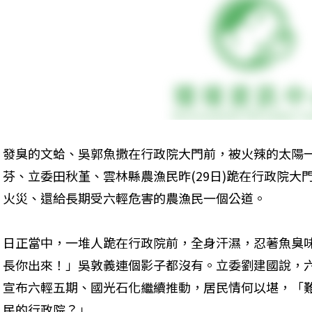
發臭的文蛤、吳郭魚撒在行政院大門前，被火辣的太陽
芬、立委田秋堇、雲林縣農漁民昨(29日)跪在行政院大
火災、還給長期受六輕危害的農漁民一個公道。
日正當中，一堆人跪在行政院前，全身汗濕，忍著魚臭
長你出來！」吳敦義連個影子都沒有。立委劉建國說，
宣布六輕五期、國光石化繼續推動，居民情何以堪，「
民的行政院？」