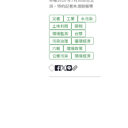
本報2010 年7月30日台北
訊，特約記者朱淑娟報導
災害
工業
水污染
土地利用
碳稅
環境監測
台塑
污染治理
循環經濟
六輕
環境政策
公害污染
環境經濟