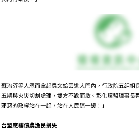
蘇治芬等人怒而拿起臭文蛤丟進大門內，行政院五組組
五期與火災切割處理，雙方不歡而散。彰化環盟理事長
邪惡的政權站在一起，站在人民這一邊！」
台塑應補償農漁民損失