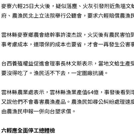
麥寮六輕25日大火後，疑似落塵、火灰引發附近魚塭文
府、農漁民北上立法院舉行公聽會，要求六輕賠償農漁
雲林縣麥寮鄉農會總幹事許浚杰說，火災後有農民害怕
事考慮成本，連環保的成本也要省，才會一再發生公害
台西養殖權益促進會理事長林文新表示，當地文蛤生產
要沒得吃了。漁民活不下去，一定圍廠抗議。
雲林縣農業處表示，雲林縣漁業產值64億，事發後看到
又說他們不會毒害農漁產品。農漁民如尋公糾紛處理速
由農漁民申報一併向台塑求償。
六輕應全面停工總體檢