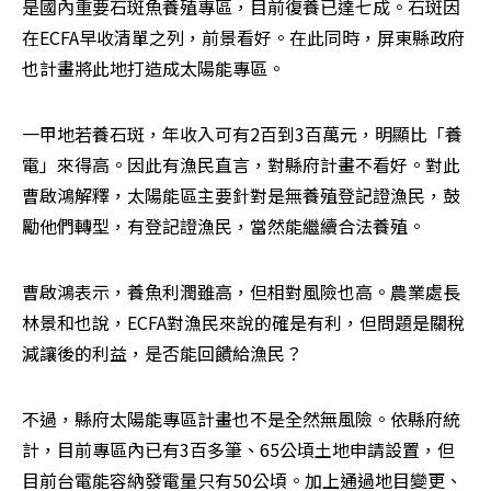
是國內重要石斑魚養殖專區，目前復養已達七成。石斑因
在ECFA早收清單之列，前景看好。在此同時，屏東縣政府
也計畫將此地打造成太陽能專區。
一甲地若養石斑，年收入可有2百到3百萬元，明顯比「養
電」來得高。因此有漁民直言，對縣府計畫不看好。對此
曹啟鴻解釋，太陽能區主要針對是無養殖登記證漁民，鼓
勵他們轉型，有登記證漁民，當然能繼續合法養殖。
曹啟鴻表示，養魚利潤雖高，但相對風險也高。農業處長
林景和也說，ECFA對漁民來說的確是有利，但問題是關稅
減讓後的利益，是否能回饋給漁民？
不過，縣府太陽能專區計畫也不是全然無風險。依縣府統
計，目前專區內已有3百多筆、65公頃土地申請設置，但
目前台電能容納發電量只有50公頃。加上通過地目變更、