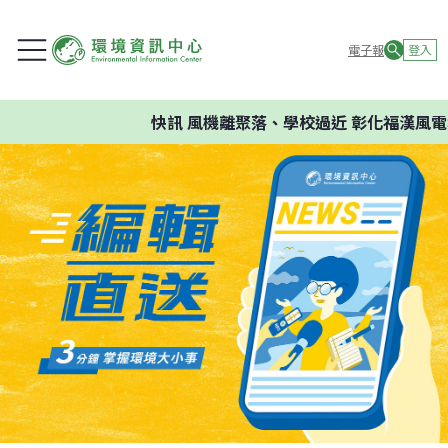
電子報
登入
快訊
風機離聚落、學校過近 彰化福漢風電